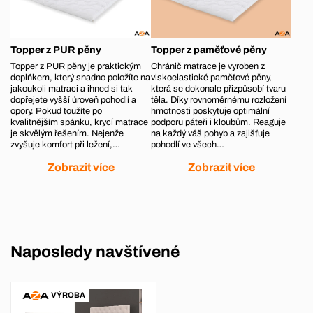
Topper z PUR pěny
Topper z paměťové pěny
Topper z PUR pěny je praktickým
Chránič matrace je vyroben z
doplňkem, který snadno položíte na
viskoelastické paměťové pěny,
jakoukoli matraci a ihned si tak
která se dokonale přizpůsobí tvaru
dopřejete vyšší úroveň pohodlí a
těla. Díky rovnoměrnému rozložení
opory. Pokud toužíte po
hmotnosti poskytuje optimální
kvalitnějším spánku, krycí matrace
podporu páteři i kloubům. Reaguje
je skvělým řešením. Nejenže
na každý váš pohyb a zajišťuje
zvyšuje komfort při ležení,…
pohodlí ve všech…
Zobrazit více
Zobrazit více
Naposledy navštívené
VÝROBA