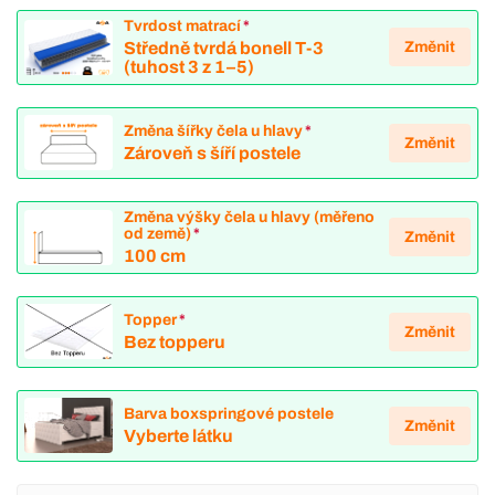
Tvrdost matrací
*
Změnit
Středně tvrdá bonell T-3
(tuhost 3 z 1–5)
Změna šířky čela u hlavy
*
Změnit
Zároveň s šíří postele
Změna výšky čela u hlavy (měřeno
od země)
*
Změnit
100 cm
Topper
*
Změnit
Bez topperu
Barva boxspringové postele
Změnit
Vyberte látku