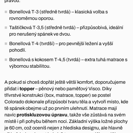
pravou:
Bonellová T‑3 (středně tvrdá) – klasická volba s
rovnoměrnou oporou.
Taštičková T‑3,5 (středně tvrdá) – přizpůsobivá, ideální
pro nerušený spánek ve dvou.
Bonellová T‑4 (tvrdší) – pro pevnější ležení a vyšší
pohodlí.
Bonellová s kokosem T‑4,5 (tvrdá) – extra tuhá matrace s
výbornou stabilitou.
A pokud si chceš dopřát ještě větší komfort, doporučujeme
přidat i
topper
– pěnový nebo paměťový Visco. Díky
třívrstvé konstrukci (box, matrace, topper) se postel
Colorado dokonale přizpůsobí tvaru těla a vytvoří místo, kde
tě spánek obejme už po prvním ulehnutí. Matrace mají
navíc
protiskluzovou úpravu
, takže vše zůstává na svém
místě i při pohybu během noci. Základní výška ložné plochy
je 60 cm, což oceníš nejen z hlediska designu, ale hlavně