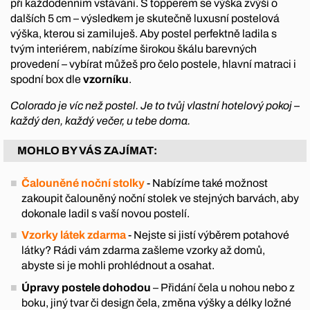
při každodenním vstávání. S topperem se výška zvýší o
dalších 5 cm – výsledkem je skutečně luxusní postelová
výška, kterou si zamiluješ. Aby postel perfektně ladila s
tvým interiérem, nabízíme širokou škálu barevných
provedení – vybírat můžeš pro čelo postele, hlavní matraci i
spodní box dle
vzorníku
.
Colorado je víc než postel. Je to tvůj vlastní hotelový pokoj –
každý den, každý večer, u tebe doma.
MOHLO BY VÁS ZAJÍMAT:
Čalouněné noční stolky
- Nabízíme také možnost
zakoupit čalouněný noční stolek ve stejných barvách, aby
dokonale ladil s vaší novou postelí.
Vzorky látek zdarma
- Nejste si jistí výběrem potahové
látky? Rádi vám zdarma zašleme vzorky až domů,
abyste si je mohli prohlédnout a osahat.
Úpravy postele dohodou
– Přidání čela u nohou nebo z
boku, jiný tvar či design čela, změna výšky a délky ložné