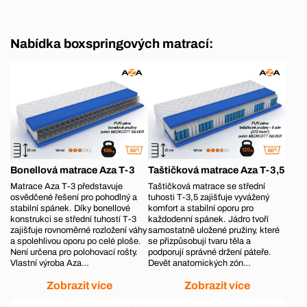
Nabídka boxspringových matrací:
Bonellová matrace Aza T-3
Taštičková matrace Aza T-3,5
Matrace Aza T-3 představuje
Taštičková matrace se střední
osvědčené řešení pro pohodlný a
tuhosti T-3,5 zajišťuje vyvážený
stabilní spánek. Díky bonellové
komfort a stabilní oporu pro
konstrukci se střední tuhostí T-3
každodenní spánek. Jádro tvoří
zajišťuje rovnoměrné rozložení váhy
samostatně uložené pružiny, které
a spolehlivou oporu po celé ploše.
se přizpůsobují tvaru těla a
Není určena pro polohovací rošty.
podporují správné držení páteře.
Vlastní výroba Aza…
Devět anatomických zón…
Zobrazit více
Zobrazit více