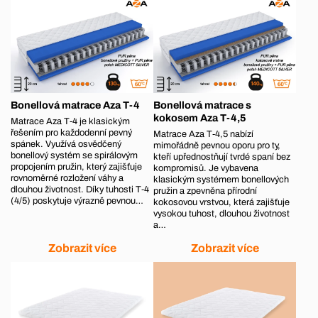
Bonellová matrace Aza T-4
Bonellová matrace s
kokosem Aza T-4,5
Matrace Aza T‑4 je klasickým
řešením pro každodenní pevný
Matrace Aza T‑4,5 nabízí
spánek. Využívá osvědčený
mimořádně pevnou oporu pro ty,
bonellový systém se spirálovým
kteří upřednostňují tvrdé spaní bez
propojením pružin, který zajišťuje
kompromisů. Je vybavena
rovnoměrné rozložení váhy a
klasickým systémem bonellových
dlouhou životnost. Díky tuhosti T‑4
pružin a zpevněna přírodní
(4/5) poskytuje výrazně pevnou…
kokosovou vrstvou, která zajišťuje
vysokou tuhost, dlouhou životnost
a…
Zobrazit více
Zobrazit více