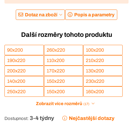
Dotaz na zboží
Popis a parametry
Další rozměry tohoto produktu
90x200
260x220
100x200
190x220
110x200
210x220
200x220
170x220
130x200
140x200
150x220
230x220
250x220
150x200
160x200
Zobrazit více rozměrů
(17)
3-4 týdny
Nejčastější dotazy
Dostupnost: