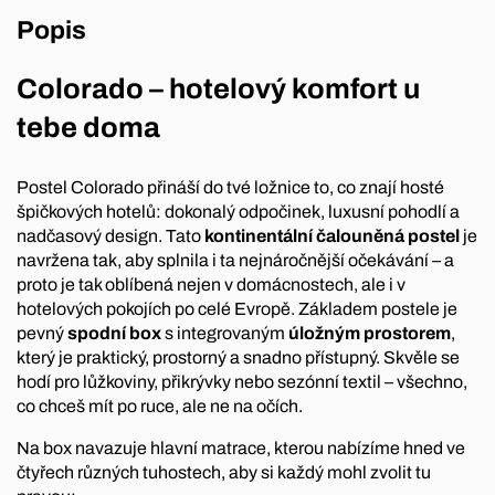
Popis
Colorado – hotelový komfort u
tebe doma
Postel Colorado přináší do tvé ložnice to, co znají hosté
špičkových hotelů: dokonalý odpočinek, luxusní pohodlí a
nadčasový design. Tato
kontinentální čalouněná postel
je
navržena tak, aby splnila i ta nejnáročnější očekávání – a
proto je tak oblíbená nejen v domácnostech, ale i v
hotelových pokojích po celé Evropě. Základem postele je
pevný
spodní box
s integrovaným
úložným prostorem
,
který je praktický, prostorný a snadno přístupný. Skvěle se
hodí pro lůžkoviny, přikrývky nebo sezónní textil – všechno,
co chceš mít po ruce, ale ne na očích.
Na box navazuje hlavní matrace, kterou nabízíme hned ve
čtyřech různých tuhostech, aby si každý mohl zvolit tu