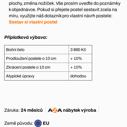
plochy, změna nožiček. Vše prosím uveďte do poznámky
k objednávce. Pokud si přejete postel sestavit zcela na
míru, využijte náš dotazník pro vlastní návrh postele:
Sestav si vlastní postel
Příplatková výbava:
Boční čelo
3 890 Kč
Prodloužení postele o 10 cm
+ 10%
Zkrácení postele o 10 cm
+ 10%
Atypické úpravy
dohodou
Záruka:
24 měsíců
nábytek
výroba
Země původu:
EU