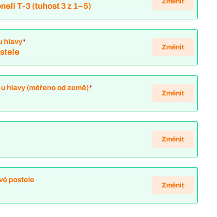
Změnit
nell T-3 (tuhost 3 z 1–5)
u hlavy
*
Změnit
ostele
 u hlavy (měřeno od země)
*
Změnit
Změnit
vé postele
Změnit