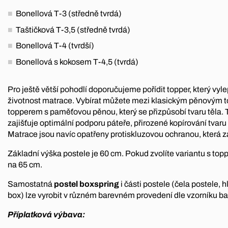
Bonellová T-3 (středně tvrdá)
Taštičková T-3,5 (středně tvrdá)
Bonellová T-4 (tvrdší)
Bonellová s kokosem T-4,5 (tvrdá)
Pro ještě větší pohodlí doporučujeme pořídit topper, který vylep
životnost matrace. Vybírat můžete mezi klasickým pěnovým 
topperem s paměťovou pěnou, který se přizpůsobí tvaru těla. 
zajišťuje optimální podporu páteře, přirozené kopírování tvaru
Matrace jsou navíc opatřeny protiskluzovou ochranou, která z
Základní výška postele je 60 cm. Pokud zvolíte variantu s top
na 65 cm.
Samostatná
postel boxspring
i části postele (čela postele, 
box) lze vyrobit v různém barevném provedení dle vzorníku ba
Příplatková výbava: