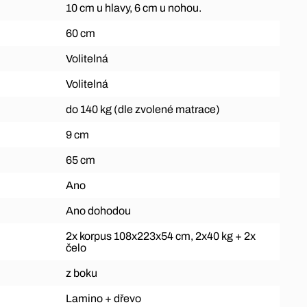
10 cm u hlavy, 6 cm u nohou.
60 cm
Volitelná
Volitelná
do 140 kg (dle zvolené matrace)
9 cm
65 cm
Ano
Ano dohodou
2x korpus 108x223x54 cm, 2x40 kg + 2x
čelo
z boku
Lamino + dřevo