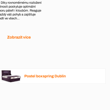
. Díky rovnoměrnému rozložení
nosti poskytuje optimální
oru páteři i kloubům. Reaguje
aždý váš pohyb a zajišťuje
odlí ve všech…
Zobrazit více
Postel boxspring Dublin