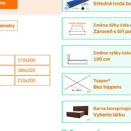
rma
Středně tvrdá bo
Změna šířky čela 
rametry
Zároveň s šíří p
Změna výšky čela
100 cm
170x200
190x220
0
210x200
Topper
*
Bez topperu
Barva boxspringo
Vyberte látku