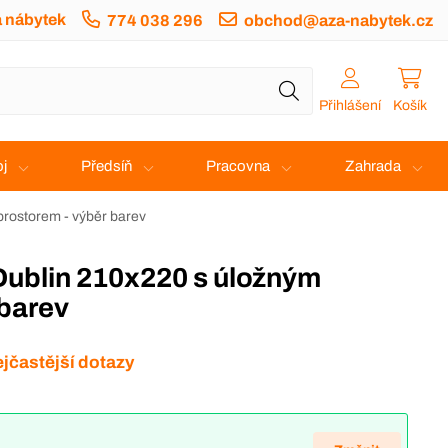
a nábytek
774 038 296
obchod@aza-nabytek.cz
Přihlášení
Košík
j
Předsíň
Pracovna
Zahrada
prostorem - výběr barev
 barev
jčastější dotazy