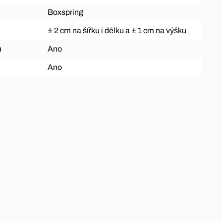
Boxspring
± 2 cm na šířku i délku a ± 1 cm na výšku
ů
Ano
Ano