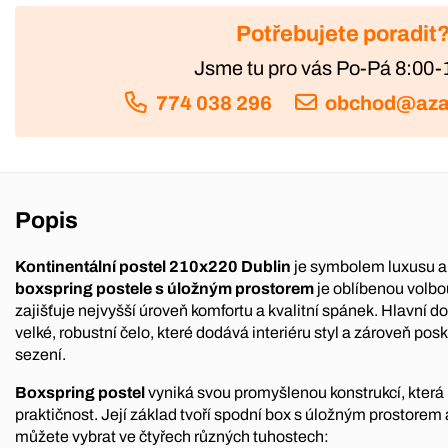
Potřebujete poradit
Jsme tu pro vás Po-Pá 8:00-
774 038 296
obchod@aza
Popis
Kontinentální postel 210x220 Dublin
je symbolem luxusu a 
boxspring postele s úložným prostorem
je oblíbenou volbo
zajišťuje nejvyšší úroveň komfortu a kvalitní spánek. Hlavní d
velké, robustní čelo, které dodává interiéru styl a zároveň po
sezení.
Boxspring postel
vyniká svou promyšlenou konstrukcí, která
praktičnost. Její základ tvoří spodní box s úložným prostorem 
můžete vybrat ve čtyřech různých tuhostech: