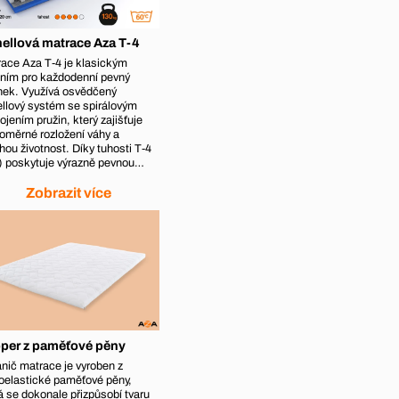
ellová matrace Aza T-4
ace Aza T‑4 je klasickým
ním pro každodenní pevný
nek. Využívá osvědčený
llový systém se spirálovým
ojením pružin, který zajišťuje
oměrné rozložení váhy a
hou životnost. Díky tuhosti T‑4
) poskytuje výrazně pevnou…
Zobrazit více
per z paměťové pěny
nič matrace je vyroben z
oelastické paměťové pěny,
á se dokonale přizpůsobí tvaru