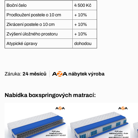
Boční čelo
4 500 Kč
Prodloužení postele o 10 cm
+ 10%
Zkrácení postele o 10 cm
+ 10%
Zvýšení úložného prostoru
+ 10%
Atypické úpravy
dohodou
Záruka:
24 měsíců
nábytek
výroba
Nabídka boxspringových matrací: