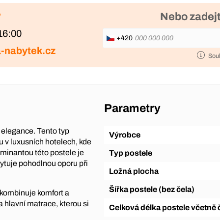
?
Nebo zadejt
16:00
+420
-nabytek.cz
Sou
Parametry
elegance. Tento typ
Výrobce
u v luxusních hotelech, kde
ominantou této postele je
Typ postele
skytuje pohodlnou oporu při
Ložná plocha
Šířka postele (bez čela)
 kombinuje komfort a
a hlavní matrace, kterou si
Celková délka postele včetně 