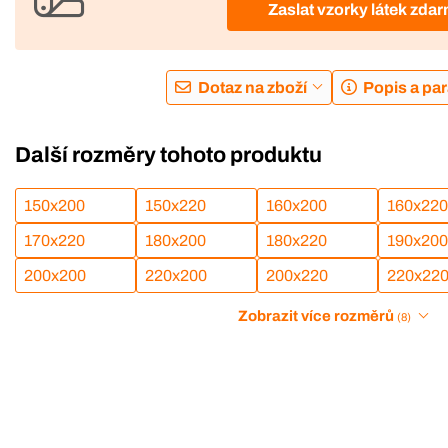
Zaslat vzorky látek zda
Dotaz na zboží
Popis a pa
Další rozměry tohoto produktu
150x200
150x220
160x200
160x220
170x220
180x200
180x220
190x200
200x200
220x200
200x220
220x22
Zobrazit více rozměrů
(8)