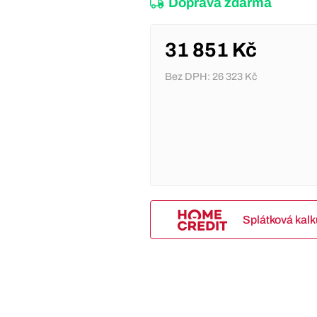
Doprava zdarma
31 851 Kč
Bez DPH:
26 323 Kč
Splátková kal