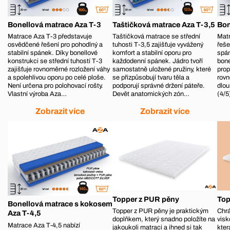
Bonellová matrace Aza T-3
Taštičková matrace Aza T-3,5
Bon
Matrace Aza T-3 představuje
Taštičková matrace se střední
Matr
osvědčené řešení pro pohodlný a
tuhosti T-3,5 zajišťuje vyvážený
řeše
stabilní spánek. Díky bonellové
komfort a stabilní oporu pro
spá
konstrukci se střední tuhostí T-3
každodenní spánek. Jádro tvoří
bone
zajišťuje rovnoměrné rozložení váhy
samostatně uložené pružiny, které
prop
a spolehlivou oporu po celé ploše.
se přizpůsobují tvaru těla a
rovn
Není určena pro polohovací rošty.
podporují správné držení páteře.
dlou
Vlastní výroba Aza…
Devět anatomických zón…
(4/5
Zobrazit více
Zobrazit více
Topper z PUR pěny
Top
Bonellová matrace s kokosem
Topper z PUR pěny je praktickým
Chrá
Aza T-4,5
doplňkem, který snadno položíte na
visk
Matrace Aza T‑4,5 nabízí
jakoukoli matraci a ihned si tak
kter