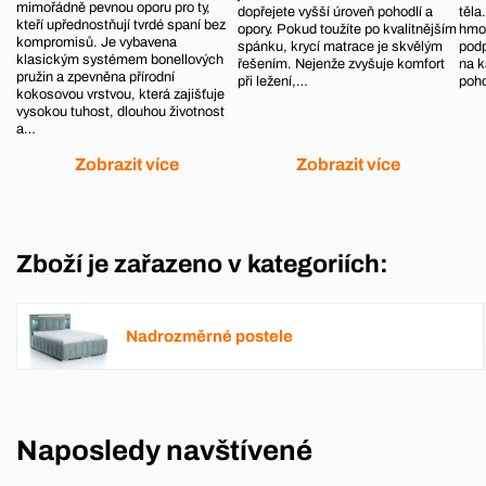
mimořádně pevnou oporu pro ty,
dopřejete vyšší úroveň pohodlí a
těla
kteří upřednostňují tvrdé spaní bez
opory. Pokud toužíte po kvalitnějším
hmot
kompromisů. Je vybavena
spánku, krycí matrace je skvělým
podp
klasickým systémem bonellových
řešením. Nejenže zvyšuje komfort
na k
pružin a zpevněna přírodní
při ležení,…
poh
kokosovou vrstvou, která zajišťuje
vysokou tuhost, dlouhou životnost
a…
Zobrazit více
Zobrazit více
Zboží je zařazeno v kategoriích:
Nadrozměrné postele
Naposledy navštívené