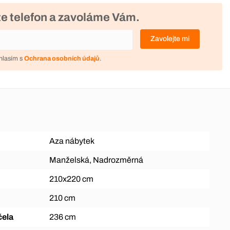
e telefon a zavoláme Vám.
Zavolejte mi
hlasím s
Ochrana osobních údajů
.
Aza nábytek
Manželská, Nadrozměrná
210x220 cm
210 cm
čela
236 cm