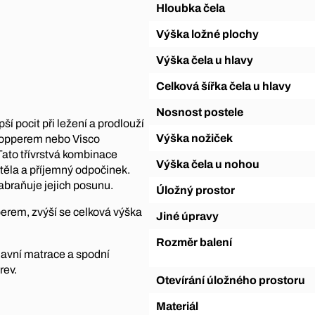
Hloubka čela
Výška ložné plochy
Výška čela u hlavy
Celková šířka čela u hlavy
Nosnost postele
ší pocit při ležení a prodlouží
Výška nožiček
topperem nebo Visco
Tato třívrstvá kombinace
Výška čela u nohou
 těla a příjemný odpočinek.
abraňuje jejich posunu.
Úložný prostor
perem, zvýší se celková výška
Jiné úpravy
Rozměr balení
hlavní matrace a spodní
rev.
Otevírání úložného prostoru
Materiál