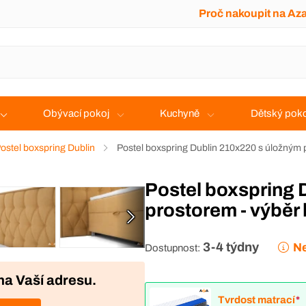
Proč nakoupit na Az
Obývací pokoj
Kuchyně
Dětský poko
ostel boxspring Dublin
Postel boxspring Dublin 210x220 s úložným 
Postel boxspring Dublin 210x220 s úložným
prostorem - výběr
3-4 týdny
Ne
Dostupnost:
na Vaší adresu.
Tvrdost matrací
*