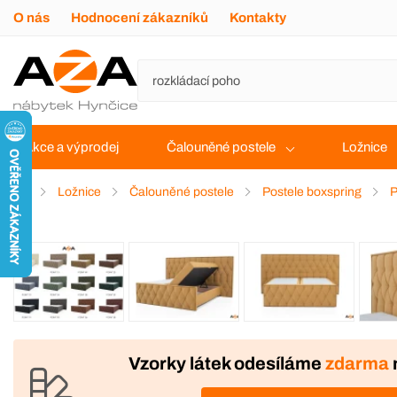
O nás
Hodnocení zákazníků
Kontakty
Akce a výprodej
Čalouněné postele
Ložnice
Ložnice
Čalouněné postele
Postele boxspring
P
VÝROBA
DOPRAVA ZDARMA
Vzorky látek odesíláme
zdarma