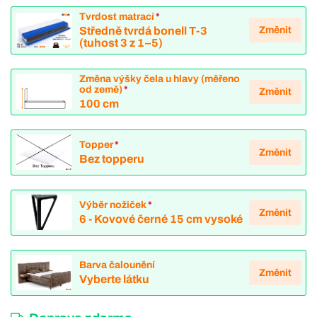
Tvrdost matrací
*
Změnit
Středně tvrdá bonell T-3
(tuhost 3 z 1–5)
Změna výšky čela u hlavy (měřeno
od země)
*
Změnit
100 cm
Topper
*
Změnit
Bez topperu
Výběr nožiček
*
Změnit
6 - Kovové černé 15 cm vysoké
Barva čalounění
Změnit
Vyberte látku