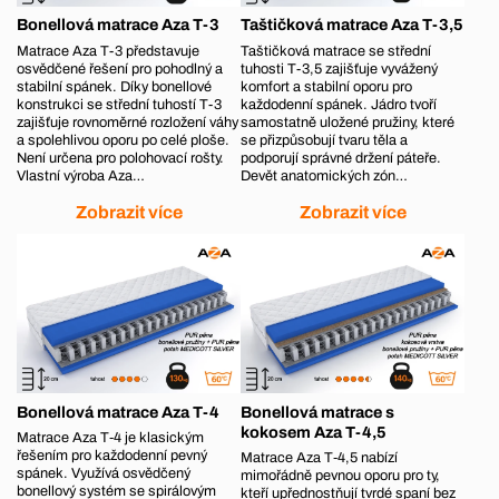
Bonellová matrace Aza T-3
Taštičková matrace Aza T-3,5
Matrace Aza T-3 představuje
Taštičková matrace se střední
osvědčené řešení pro pohodlný a
tuhosti T-3,5 zajišťuje vyvážený
stabilní spánek. Díky bonellové
komfort a stabilní oporu pro
konstrukci se střední tuhostí T-3
každodenní spánek. Jádro tvoří
zajišťuje rovnoměrné rozložení váhy
samostatně uložené pružiny, které
a spolehlivou oporu po celé ploše.
se přizpůsobují tvaru těla a
Není určena pro polohovací rošty.
podporují správné držení páteře.
Vlastní výroba Aza…
Devět anatomických zón…
Zobrazit více
Zobrazit více
Bonellová matrace Aza T-4
Bonellová matrace s
kokosem Aza T-4,5
Matrace Aza T‑4 je klasickým
řešením pro každodenní pevný
Matrace Aza T‑4,5 nabízí
spánek. Využívá osvědčený
mimořádně pevnou oporu pro ty,
bonellový systém se spirálovým
kteří upřednostňují tvrdé spaní bez