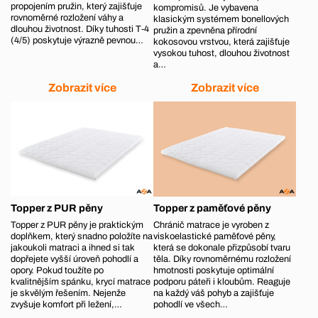
propojením pružin, který zajišťuje
kompromisů. Je vybavena
rovnoměrné rozložení váhy a
klasickým systémem bonellových
dlouhou životnost. Díky tuhosti T‑4
pružin a zpevněna přírodní
(4/5) poskytuje výrazně pevnou…
kokosovou vrstvou, která zajišťuje
vysokou tuhost, dlouhou životnost
a…
Zobrazit více
Zobrazit více
Topper z PUR pěny
Topper z paměťové pěny
Topper z PUR pěny je praktickým
Chránič matrace je vyroben z
doplňkem, který snadno položíte na
viskoelastické paměťové pěny,
jakoukoli matraci a ihned si tak
která se dokonale přizpůsobí tvaru
dopřejete vyšší úroveň pohodlí a
těla. Díky rovnoměrnému rozložení
opory. Pokud toužíte po
hmotnosti poskytuje optimální
kvalitnějším spánku, krycí matrace
podporu páteři i kloubům. Reaguje
je skvělým řešením. Nejenže
na každý váš pohyb a zajišťuje
zvyšuje komfort při ležení,…
pohodlí ve všech…