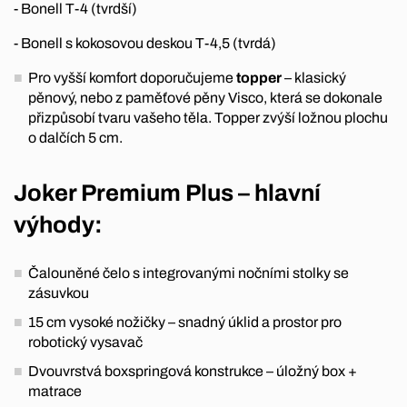
- Bonell T-4 (tvrdší)
- Bonell s kokosovou deskou T-4,5 (tvrdá)
Pro vyšší komfort doporučujeme
topper
– klasický
pěnový, nebo z paměťové pěny Visco, která se dokonale
přizpůsobí tvaru vašeho těla. Topper zvýší ložnou plochu
o dalčích 5 cm.
Joker Premium Plus – hlavní
výhody:
Čalouněné čelo s integrovanými nočními stolky se
zásuvkou
15 cm vysoké nožičky – snadný úklid a prostor pro
robotický vysavač
Dvouvrstvá boxspringová konstrukce – úložný box +
matrace