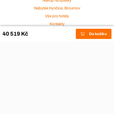
Nákup na splátky
Nábytek Hynčice, Broumov
Vše pro hotely
Kontakty
Přijímáme platební karty
40 519 Kč
Do košíku
Copyright © 2026
Aza nábytek
|
Nábytek Hynčice, Broumov