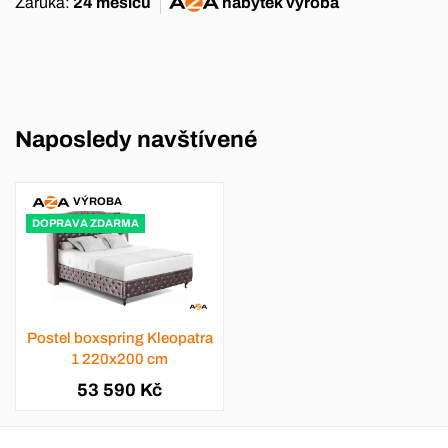
Záruka:
24 měsíců
nábytek
výroba
Naposledy navštívené
VÝROBA
DOPRAVA ZDARMA
Postel boxspring Kleopatra
1 220x200 cm
53 590 Kč