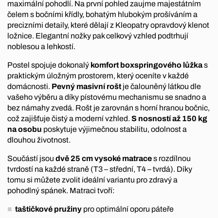
maximální pohodlí. Na první pohled zaujme majestátním
čelem s bočními křídly, bohatým hlubokým prošíváním a
precizními detaily, které dělají z Kleopatry opravdový klenot
ložnice. Elegantní nožky pak celkový vzhled podtrhují
noblesou a lehkostí.
Postel spojuje dokonalý
komfort boxspringového lůžka
s
praktickým úložným prostorem, který oceníte v každé
domácnosti.
Pevný masivní rošt
je čalouněný látkou dle
vašeho výběru a díky pístovému mechanismu se snadno a
bez námahy zvedá. Rošt je zarovnán s horní hranou bočnic,
což zajišťuje čistý a moderní vzhled.
S nosností až 150 kg
na osobu
poskytuje výjimečnou stabilitu, odolnost a
dlouhou životnost.
Součástí jsou
dvě 25 cm vysoké matrace
s rozdílnou
tvrdostí na každé straně (T3 – střední, T4 – tvrdá). Díky
tomu si můžete zvolit ideální variantu pro zdravý a
pohodlný spánek. Matraci tvoří:
taštičkové pružiny
pro optimální oporu páteře