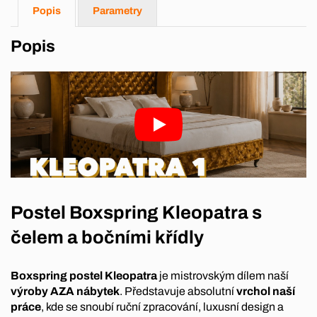
Popis
Parametry
Popis
Postel Boxspring Kleopatra s
čelem a bočními křídly
Boxspring postel Kleopatra
je mistrovským dílem naší
výroby AZA nábytek
. Představuje absolutní
vrchol naší
práce
, kde se snoubí ruční zpracování, luxusní design a