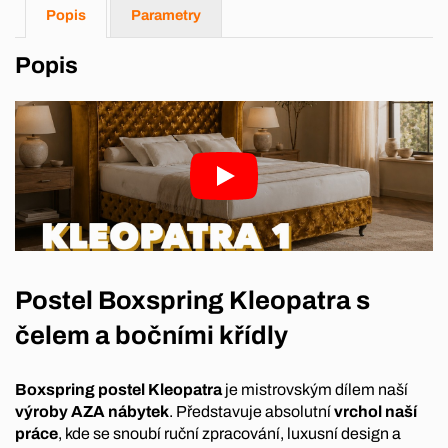
Popis
Parametry
Popis
Postel Boxspring Kleopatra s
čelem a bočními křídly
Boxspring postel Kleopatra
je mistrovským dílem naší
výroby AZA nábytek
. Představuje absolutní
vrchol naší
práce
, kde se snoubí ruční zpracování, luxusní design a