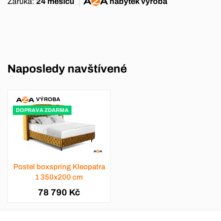
Záruka:
24 měsíců
nábytek
výroba
Naposledy navštívené
VÝROBA
DOPRAVA ZDARMA
Postel boxspring Kleopatra
1 350x200 cm
78 790 Kč