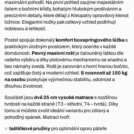
maximální pohodlí. Na první pohled zaujme majestátním
čelem s bočními křídly, bohatým hlubokým prošíváním a
precizními detaily, které dělají z Kleopatry opravdový klenot
ložnice. Elegantní nožky pak celkový vzhled podtrhují
noblesou a lehkostí.
Postel spojuje dokonalý
komfort boxspringového lůžka
s
praktickým úložným prostorem, který oceníte v každé
domácnosti.
Pevný masivní rošt
je čalouněný látkou dle
vašeho výběru a díky pístovému mechanismu se snadno a
bez námahy zvedá. Rošt je zarovnán s horní hranou bočnic,
což zajišťuje čistý a moderní vzhled.
S nosností až 150 kg
na osobu
poskytuje výjimečnou stabilitu, odolnost a
dlouhou životnost.
Součástí jsou
dvě 25 cm vysoké matrace
s rozdílnou
tvrdostí na každé straně (T3 – střední, T4 – tvrdá). Díky
tomu si můžete zvolit ideální variantu pro zdravý a
pohodlný spánek. Matraci tvoří:
taštičkové pružiny
pro optimální oporu páteře