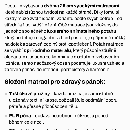
Postel je vybavena
dvěma 25 cm vysokými matracemi
,
které nabízí různou tvrdost na každé straně. Díky tomu si
každý může zvolit ideální variantu podle svých potřeb – od
střední až po tvrdší ležení. Obě matrace jsou vloženy do
jednoho společného
luxusního snímatelného potahu
,
který podtrhuje elegantní vzhled postele, je příjemně měkký
na dotek a zároveň odolný proti opotřebení. Potah matrace
se vyrábí
z přírodního materiálu
, který působí vzdušně,
elegantně a snadno se kombinuje s ostatním vybavením
ložnice. Tento nadčasový odstín podtrhuje luxusní vzhled a
zároveň přináší do interiéru pocit čistoty a harmonie.
Složení matrací pro zdravý spánek:
Taštičkové pružiny
– každá pružina je samostatně
uložená v textilní kapse, což zajišťuje optimální oporu
páteře a přesné přizpůsobení tělu.
PUR pěna
– dodává potřebnou měkkost a pohodlí
během celé noci.