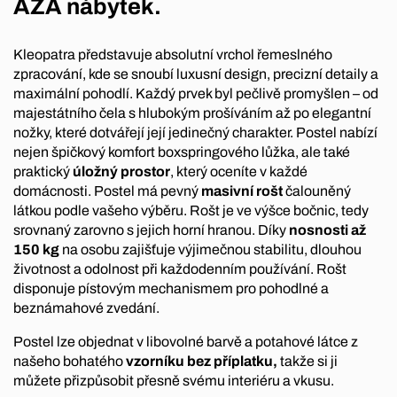
AZA nábytek.
Kleopatra představuje absolutní vrchol řemeslného
zpracování, kde se snoubí luxusní design, precizní detaily a
maximální pohodlí. Každý prvek byl pečlivě promyšlen – od
majestátního čela s hlubokým prošíváním až po elegantní
nožky, které dotvářejí její jedinečný charakter. Postel nabízí
nejen špičkový komfort boxspringového lůžka, ale také
praktický
úložný prostor
, který oceníte v každé
domácnosti. Postel má pevný
masivní rošt
čalouněný
látkou podle vašeho výběru. Rošt je ve výšce bočnic, tedy
srovnaný zarovno s jejich horní hranou. Díky
nosnosti až
150 kg
na osobu zajišťuje výjimečnou stabilitu, dlouhou
životnost a odolnost při každodenním používání. Rošt
disponuje pístovým mechanismem pro pohodlné a
beznámahové zvedání.
Postel lze objednat v libovolné barvě a potahové látce z
našeho bohatého
vzorníku bez příplatku,
takže si ji
můžete přizpůsobit přesně svému interiéru a vkusu.