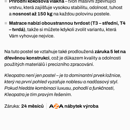
Přírodní kokosová vlákna
– tvoří masivní zpevňující
vrstvu, která zajišťuje vysokou stabilitu, odolnost, tuhost
a
nosnost až 150 kg
na každou polovinu postele.
Matrace nabízí oboustrannou tvrdost (T3 – střední, T4
– tvrdá)
, takže si můžete kdykoli zvolit variantu, která
Vám vyhovuje nejvíce.
Na tuto postel se vztahuje také prodloužená
záruka 5 let na
dřevěnou konstrukci
, což je důkazem kvality a odolnosti
použitých materiálů i precizního zpracování.
Kleopatra není jen postel – je to dominantní prvek ložnice,
který na první pohled vyzařuje noblesu a nadčasový styl.
Pokud hledáte kombinaci luxusu, pohodlí a funkčnosti,
Kleopatra je tím pravým řešením.
Záruka:
24 měsíců
nábytek
výroba