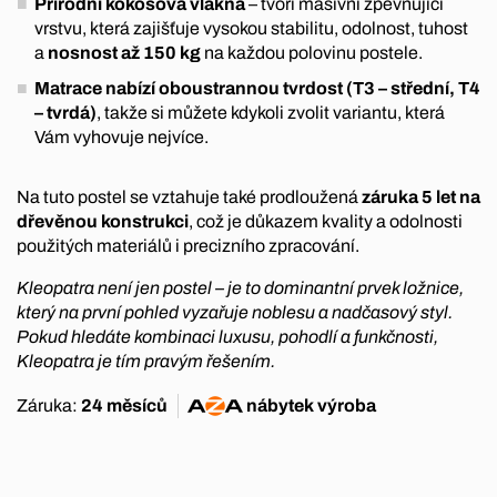
Přírodní kokosová vlákna
– tvoří masivní zpevňující
vrstvu, která zajišťuje vysokou stabilitu, odolnost, tuhost
a
nosnost až 150 kg
na každou polovinu postele.
Matrace nabízí oboustrannou tvrdost (T3 – střední, T4
– tvrdá)
, takže si můžete kdykoli zvolit variantu, která
Vám vyhovuje nejvíce.
Na tuto postel se vztahuje také prodloužená
záruka 5 let na
dřevěnou konstrukci
, což je důkazem kvality a odolnosti
použitých materiálů i precizního zpracování.
Kleopatra není jen postel – je to dominantní prvek ložnice,
který na první pohled vyzařuje noblesu a nadčasový styl.
Pokud hledáte kombinaci luxusu, pohodlí a funkčnosti,
Kleopatra je tím pravým řešením.
Záruka:
24 měsíců
nábytek
výroba