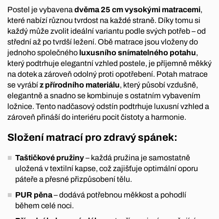
Postel je vybavena
dvěma 25 cm vysokými matracemi
,
které nabízí různou tvrdost na každé straně. Díky tomu si
každý může zvolit ideální variantu podle svých potřeb – od
střední až po tvrdší ležení. Obě matrace jsou vloženy do
jednoho společného
luxusního snímatelného potahu
,
který podtrhuje elegantní vzhled postele, je příjemně měkký
na dotek a zároveň odolný proti opotřebení. Potah matrace
se vyrábí
z přírodního materiálu
, který působí vzdušně,
elegantně a snadno se kombinuje s ostatním vybavením
ložnice. Tento nadčasový odstín podtrhuje luxusní vzhled a
zároveň přináší do interiéru pocit čistoty a harmonie.
Složení matrací pro zdravý spánek:
Taštičkové pružiny
– každá pružina je samostatně
uložená v textilní kapse, což zajišťuje optimální oporu
páteře a přesné přizpůsobení tělu.
PUR pěna
– dodává potřebnou měkkost a pohodlí
během celé noci.