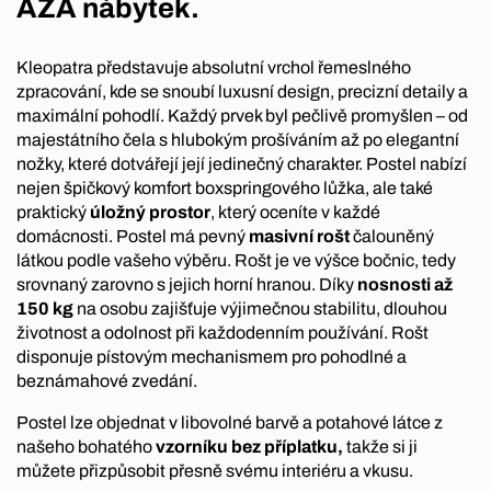
AZA nábytek.
Kleopatra představuje absolutní vrchol řemeslného
zpracování, kde se snoubí luxusní design, precizní detaily a
maximální pohodlí. Každý prvek byl pečlivě promyšlen – od
majestátního čela s hlubokým prošíváním až po elegantní
nožky, které dotvářejí její jedinečný charakter. Postel nabízí
nejen špičkový komfort boxspringového lůžka, ale také
praktický
úložný prostor
, který oceníte v každé
domácnosti. Postel má pevný
masivní rošt
čalouněný
látkou podle vašeho výběru. Rošt je ve výšce bočnic, tedy
srovnaný zarovno s jejich horní hranou. Díky
nosnosti až
150 kg
na osobu zajišťuje výjimečnou stabilitu, dlouhou
životnost a odolnost při každodenním používání. Rošt
disponuje pístovým mechanismem pro pohodlné a
beznámahové zvedání.
Postel lze objednat v libovolné barvě a potahové látce z
našeho bohatého
vzorníku bez příplatku,
takže si ji
můžete přizpůsobit přesně svému interiéru a vkusu.