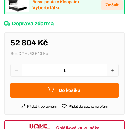
Barva postele Kleopatra
Změnit
Vyberte látku
Doprava zdarma
52 804 Kč
Bez DPH:
43 640 Kč
Do košíku
Přidat k porovnání
Přidat do seznamu přání
Splátková kalkulačka