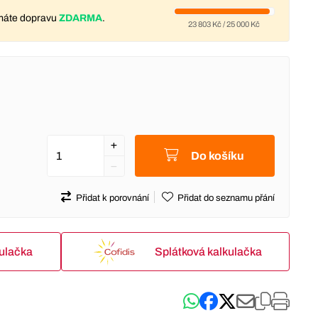
máte dopravu
ZDARMA
.
23 803 Kč
/
25 000 Kč
Do košíku
Přidat k porovnání
Přidat do seznamu přání
kulačka
Splátková kalkulačka