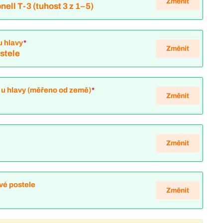
Změnit
nell T-3 (tuhost 3 z 1–5)
u hlavy
*
Změnit
ostele
 u hlavy (měřeno od země)
*
Změnit
Změnit
vé postele
Změnit