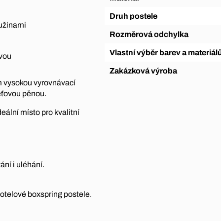
Druh postele
ružinami
Rozměrová odchylka
Vlastní výběr barev a materiál
tvou
Zakázková výroba
m vysokou vyrovnávací
ěťovou pěnou.
deální místo pro kvalitní
ní i uléhání.
hotelové boxspring postele.