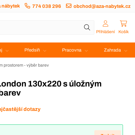
a nábytek
774 038 296
obchod@aza-nabytek.cz
Přihlášení
Košík
j
Předsíň
Pracovna
Zahrada
m prostorem - výběr barev
 barev
jčastější dotazy