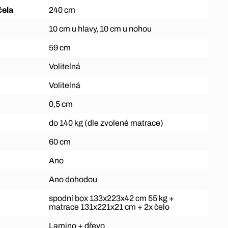
čela
240 cm
10 cm u hlavy, 10 cm u nohou
59 cm
Volitelná
Volitelná
0,5 cm
do 140 kg (dle zvolené matrace)
60 cm
Ano
Ano dohodou
spodní box 133x223x42 cm 55 kg +
matrace 131x221x21 cm + 2x čelo
Lamino + dřevo