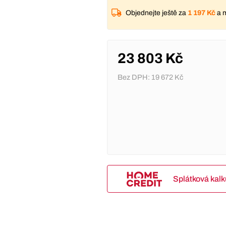
Objednejte ještě za
1 197 Kč
a 
23 803 Kč
Bez DPH:
19 672 Kč
Splátková kal