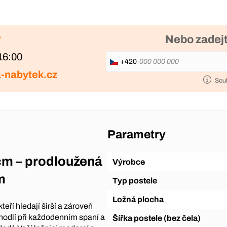
?
Nebo zadejt
16:00
+420
-nabytek.cz
Sou
Parametry
cm – prodloužená
Výrobce
m
Typ postele
Ložná plocha
eří hledají širší a zároveň
hodlí při každodenním spaní a
Šířka postele (bez čela)