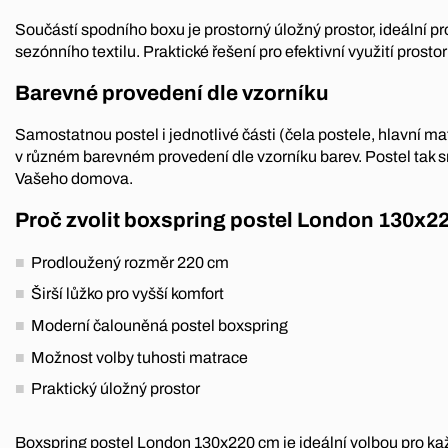
Součástí spodního boxu je prostorný úložný prostor, ideální pr
sezónního textilu. Praktické řešení pro efektivní využití prostoru
Barevné provedení dle vzorníku
Samostatnou postel i jednotlivé části (čela postele, hlavní mat
v různém barevném provedení dle vzorníku barev. Postel tak s
Vašeho domova.
Proč zvolit boxspring postel London 130x2
Prodloužený rozměr 220 cm
Širší lůžko pro vyšší komfort
Moderní čalouněná postel boxspring
Možnost volby tuhosti matrace
Praktický úložný prostor
Boxspring postel London 130x220 cm je ideální volbou pro ka