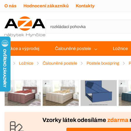
O nás
Hodnocení zákazníků
Kontakty
Akce a výprodej
Čalouněné postele
Ložnice
Ložnice
Čalouněné postele
Postele boxspring
P
VÝROBA
Vzorky látek odesíláme
zdarma