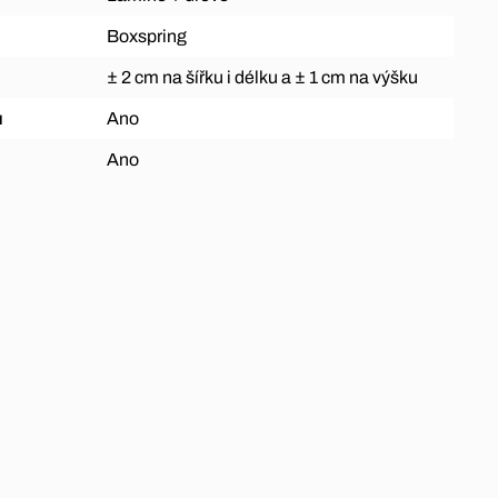
Boxspring
± 2 cm na šířku i délku a ± 1 cm na výšku
ů
Ano
Ano