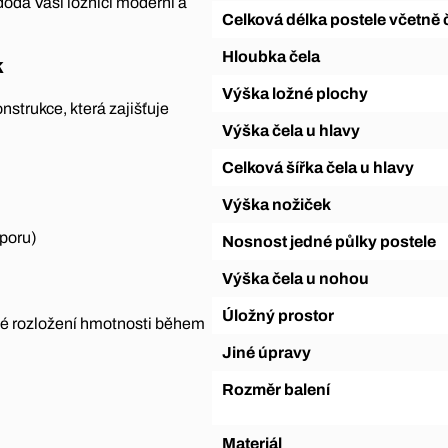
dodá Vaší ložnici moderní a
Celková délka postele včetně 
Hloubka čela
k
Výška ložné plochy
nstrukce, která zajišťuje
Výška čela u hlavy
Celková šířka čela u hlavy
Výška nožiček
poru)
Nosnost jedné půlky postele
Výška čela u nohou
Úložný prostor
é rozložení hmotnosti během
Jiné úpravy
Rozměr balení
Materiál