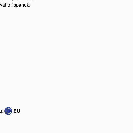
valitní spánek.
u:
EU