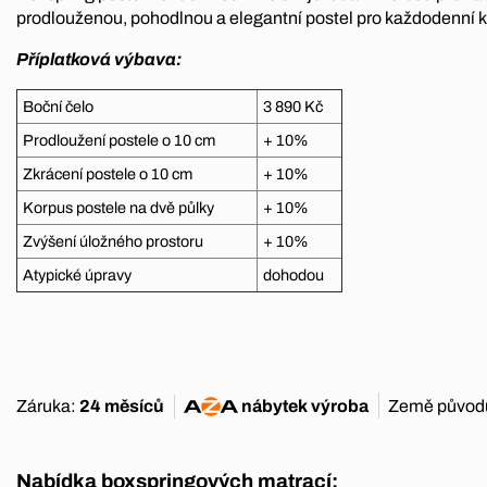
prodlouženou, pohodlnou a elegantní postel pro každodenní k
Příplatková výbava:
Boční čelo
3 890 Kč
Prodloužení postele o 10 cm
+ 10%
Zkrácení postele o 10 cm
+ 10%
Korpus postele na dvě půlky
+ 10%
Zvýšení úložného prostoru
+ 10%
Atypické úpravy
dohodou
Záruka:
24 měsíců
nábytek
výroba
Země původ
Nabídka boxspringových matrací: