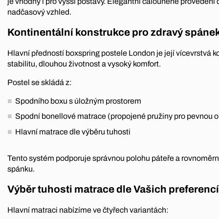
je vhodný i pro vyšší postavy. Elegantní čalouněné provedení 
nadčasový vzhled.
Kontinentální konstrukce pro zdravý spáne
Hlavní předností boxspring postele London je její vícevrstvá ko
stabilitu, dlouhou životnost a vysoký komfort.
Postel se skládá z:
Spodního boxu s úložným prostorem
Spodní bonellové matrace (propojené pružiny pro pevnou o
Hlavní matrace dle výběru tuhosti
Tento systém podporuje správnou polohu páteře a rovnoměrn
spánku.
Výběr tuhosti matrace dle Vašich preferencí
Hlavní matraci nabízíme ve čtyřech variantách: