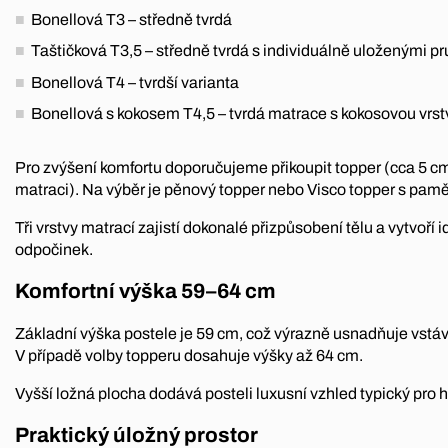
Bonellová T3 – středně tvrdá
Taštičková T3,5 – středně tvrdá s individuálně uloženými p
Bonellová T4 – tvrdší varianta
Bonellová s kokosem T4,5 – tvrdá matrace s kokosovou vrs
Pro zvýšení komfortu doporučujeme přikoupit topper (cca 5 c
matraci). Na výběr je pěnový topper nebo Visco topper s pam
Tři vrstvy matrací zajistí dokonalé přizpůsobení tělu a vytvoří i
odpočinek.
Komfortní výška 59–64 cm
Základní výška postele je 59 cm, což výrazně usnadňuje vstává
V případě volby topperu dosahuje výšky až 64 cm.
Vyšší ložná plocha dodává posteli luxusní vzhled typický pro 
Praktický úložný prostor