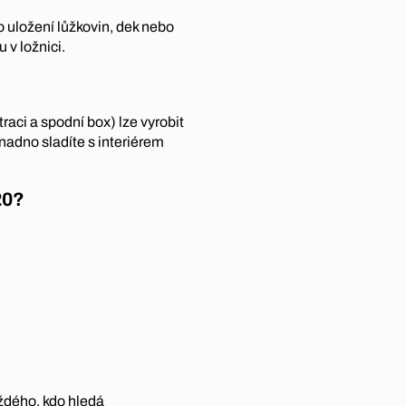
o uložení lůžkovin, dek nebo
 v ložnici.
raci a spodní box) lze vyrobit
nadno sladíte s interiérem
20?
ždého, kdo hledá