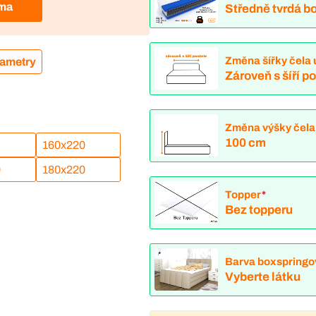
rma
Středně tvrdá bo
Změna šířky čela 
rametry
Zároveň s šíří p
Změna výšky čela
100 cm
160x220
0
180x220
Topper
*
Bez topperu
Barva boxspringo
Vyberte látku