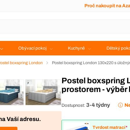
Proč nakoupit na Az
Obývací pokoj
Kuchyně
Dětský poko
ostel boxspring London
Postel boxspring London 130x220 s úložný
Postel boxspring London 130x220 s úložným
prostorem - výběr
3-4 týdny
Ne
Dostupnost:
na Vaší adresu.
Tvrdost matrací
*