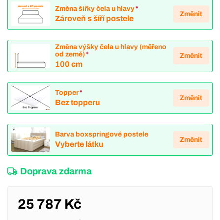
Změna šířky čela u hlavy
*
Změnit
Zároveň s šíří postele
Změna výšky čela u hlavy (měřeno
od země)
*
Změnit
100 cm
Topper
*
Změnit
Bez topperu
Barva boxspringové postele
Změnit
Vyberte látku
Doprava zdarma
25 787 Kč