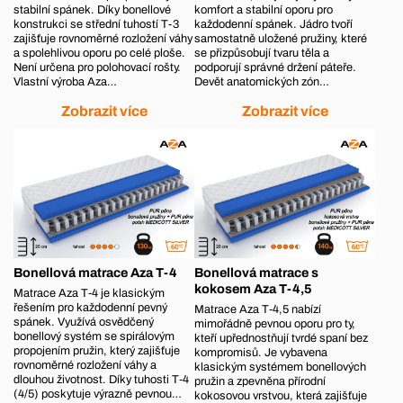
stabilní spánek. Díky bonellové
komfort a stabilní oporu pro
konstrukci se střední tuhostí T-3
každodenní spánek. Jádro tvoří
zajišťuje rovnoměrné rozložení váhy
samostatně uložené pružiny, které
a spolehlivou oporu po celé ploše.
se přizpůsobují tvaru těla a
Není určena pro polohovací rošty.
podporují správné držení páteře.
Vlastní výroba Aza…
Devět anatomických zón…
Zobrazit více
Zobrazit více
Bonellová matrace Aza T-4
Bonellová matrace s
kokosem Aza T-4,5
Matrace Aza T‑4 je klasickým
řešením pro každodenní pevný
Matrace Aza T‑4,5 nabízí
spánek. Využívá osvědčený
mimořádně pevnou oporu pro ty,
bonellový systém se spirálovým
kteří upřednostňují tvrdé spaní bez
propojením pružin, který zajišťuje
kompromisů. Je vybavena
rovnoměrné rozložení váhy a
klasickým systémem bonellových
dlouhou životnost. Díky tuhosti T‑4
pružin a zpevněna přírodní
(4/5) poskytuje výrazně pevnou…
kokosovou vrstvou, která zajišťuje