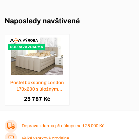
Naposledy navštívené
VÝROBA
DOPRAVA ZDARMA
Postel boxspring London
170x200 s úložným
prostorem - výběr barev
25 787 Kč
Doprava zdarma při nákupu nad
25 000 Kč
Velká vzorková prodejna