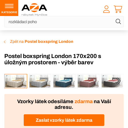
KATEGORIE
Zpět na
Postel boxspring London
Postel boxspring London 170x200 s
úložným prostorem - výběr barev
VÝROBA
DOPRAVA ZDARMA
Vzorky látek odesíláme
zdarma
na Vaší
adresu.
Zaslat vzorky látek zdarma