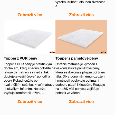
vysokou tuhost, dlouhou životnost
a…
Zobrazit více
Zobrazit více
Topper z PUR pěny
Topper z paměťové pěny
Topper z PUR pěny je praktickým
Chránič matrace je vyroben z
doplňkem, který snadno položíte na
viskoelastické paměťové pěny,
jakoukoli matraci a ihned si tak
která se dokonale přizpůsobí tvaru
dopřejete vyšší úroveň pohodlí a
těla. Díky rovnoměrnému rozložení
opory. Pokud toužíte po
hmotnosti poskytuje optimální
kvalitnějším spánku, krycí matrace
podporu páteři i kloubům. Reaguje
je skvělým řešením. Nejenže
na každý váš pohyb a zajišťuje
zvyšuje komfort při ležení,…
pohodlí ve všech…
Zobrazit více
Zobrazit více