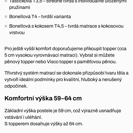
Taštičková T3,5 – středně tvrdá s individuálně uloženými
pružinami
Bonellová T4 – tvrdší varianta
Bonellová s kokosem T4,5 – tvrdá matrace s kokosovou
vrstvou
Pro ještě vyšší komfort doporučujeme přikoupit topper (cca
5 cm vysokou vyrovnávací matraci). Vybrat si můžete
pěnový topper nebo Visco topper s paměťovou pěnou.
Třívrstvý systém matrací se dokonale přizpůsobí tvaru těla a
vytvoří ideální podmínky pro kvalitní, hluboký a nerušený
odpočinek.
Komfortní výška 59–64 cm
Základní výška postele je 59 cm, což výrazně usnadňuje
vstávání i uléhání.
S topperem dosahuje výšky až 64 cm.