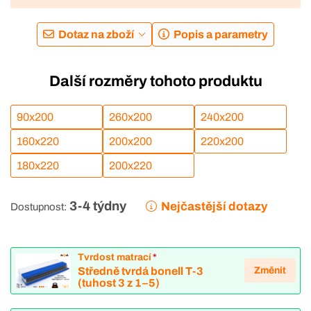
Dotaz na zboží
Popis a parametry
Další rozměry tohoto produktu
90x200
260x200
240x200
160x220
200x200
220x200
180x220
200x220
3-4 týdny
Nejčastější dotazy
Dostupnost:
Tvrdost matrací
*
Změnit
Středně tvrdá bonell T-3
(tuhost 3 z 1–5)