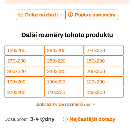
Dotaz na zboží
Popis a parametry
Další rozměry tohoto produktu
120x200
280x200
270x220
270x200
250x220
150x200
260x220
240x220
260x200
100x200
190x200
120x200
210x200
140x200
230x200
Zobrazit více rozměrů
(18)
3-4 týdny
Nejčastější dotazy
Dostupnost: