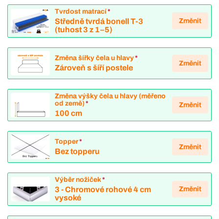
Tvrdost matrací
*
Změnit
Středně tvrdá bonell T-3
(tuhost 3 z 1–5)
Změna šířky čela u hlavy
*
Změnit
Zároveň s šíří postele
Změna výšky čela u hlavy (měřeno
od země)
*
Změnit
100 cm
Topper
*
Změnit
Bez topperu
Výběr nožiček
*
Změnit
3 - Chromové rohové 4 cm
vysoké