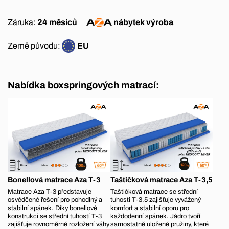
Záruka:
24 měsíců
nábytek
výroba
Země původu:
EU
Nabídka boxspringových matrací:
Bonellová matrace Aza T-3
Taštičková matrace Aza T-3,5
Matrace Aza T-3 představuje
Taštičková matrace se střední
osvědčené řešení pro pohodlný a
tuhosti T-3,5 zajišťuje vyvážený
stabilní spánek. Díky bonellové
komfort a stabilní oporu pro
konstrukci se střední tuhostí T-3
každodenní spánek. Jádro tvoří
zajišťuje rovnoměrné rozložení váhy
samostatně uložené pružiny, které