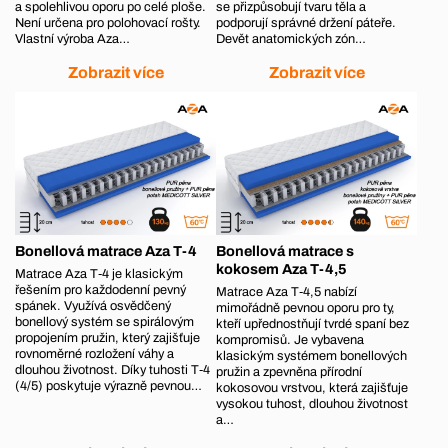
a spolehlivou oporu po celé ploše.
se přizpůsobují tvaru těla a
Není určena pro polohovací rošty.
podporují správné držení páteře.
Vlastní výroba Aza…
Devět anatomických zón…
Zobrazit více
Zobrazit více
Bonellová matrace Aza T-4
Bonellová matrace s
kokosem Aza T-4,5
Matrace Aza T‑4 je klasickým
řešením pro každodenní pevný
Matrace Aza T‑4,5 nabízí
spánek. Využívá osvědčený
mimořádně pevnou oporu pro ty,
bonellový systém se spirálovým
kteří upřednostňují tvrdé spaní bez
propojením pružin, který zajišťuje
kompromisů. Je vybavena
rovnoměrné rozložení váhy a
klasickým systémem bonellových
dlouhou životnost. Díky tuhosti T‑4
pružin a zpevněna přírodní
(4/5) poskytuje výrazně pevnou…
kokosovou vrstvou, která zajišťuje
vysokou tuhost, dlouhou životnost
a…