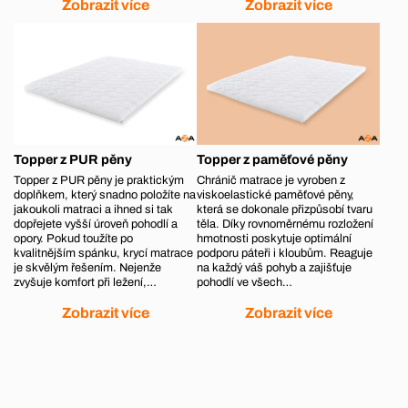
Zobrazit více
Zobrazit více
Topper z PUR pěny
Topper z paměťové pěny
Topper z PUR pěny je praktickým
Chránič matrace je vyroben z
doplňkem, který snadno položíte na
viskoelastické paměťové pěny,
jakoukoli matraci a ihned si tak
která se dokonale přizpůsobí tvaru
dopřejete vyšší úroveň pohodlí a
těla. Díky rovnoměrnému rozložení
opory. Pokud toužíte po
hmotnosti poskytuje optimální
kvalitnějším spánku, krycí matrace
podporu páteři i kloubům. Reaguje
je skvělým řešením. Nejenže
na každý váš pohyb a zajišťuje
zvyšuje komfort při ležení,…
pohodlí ve všech…
Zobrazit více
Zobrazit více