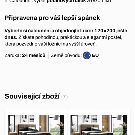
Čalounění: výběr
potahových látek
ze vzorníku
Připravena pro váš lepší spánek
Vyberte si čalounění a objednejte Luxor 120×200 ještě
dnes.
Získáte pohodlnou, praktickou a elegantní postel,
která pozvedne vaši ložnici na vyšší úroveň.
Záruka:
24 měsíců
Země původu:
EU
Související zboží
(7)