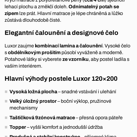
lehací plochu a změkčí doleh.
Odnímatelný potah se
zipem
lze prát. Hlavní matrace je lépe chráněná a lůžko
zůstává dlouhodobě čisté.
Elegantní čalounění a designové čelo
Luxor zaujme
kombinací lamina a čalounění
. Vysoké čelo
s
obdélníkovým prošitím
působí vyváženě a moderně.
Potahové látky si vyberete
ze vzorníku
, aby postel ladila s
vaším interiérem.
Hlavní výhody postele Luxor 120×200
Vysoká ložná plocha
– snadné vstávání i ulehání
Velký úložný prostor
– boční výklop, pružinové
mechanismy
Taštičková 9zónová matrace
– přesná opora páteře
Topper
– vyšší komfort a jednodušší údržba
Prodyšná a stabilní konstrukce
– příjemné klima