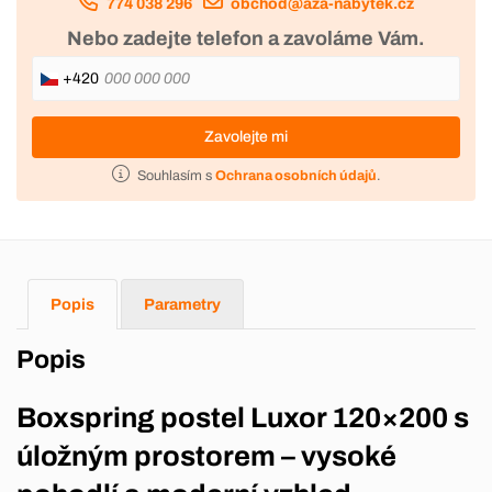
774 038 296
obchod@aza-nabytek.cz
Nebo zadejte telefon a zavoláme Vám.
+420
Zavolejte mi
Souhlasím s
Ochrana osobních údajů
.
Popis
Parametry
Popis
Boxspring postel Luxor 120×200 s
úložným prostorem – vysoké