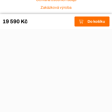
Zakázková výroba
Zákaznický servis
19 590 Kč
Do košíku
Akce a výprodej
Dárkové poukazy
Reklamace
Odstoupení od smlouvy
Stěhovací firmy
Návody
Nákup na splátky
Nábytek Hynčice, Broumov
Vše pro hotely
Kontakty
Přijímáme platební karty