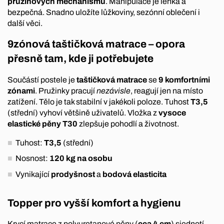
pružinových mechanismů
. Manipulace je lehká a
bezpečná. Snadno uložíte lůžkoviny, sezónní oblečení i
další věci.
9zónová taštičková matrace – opora
přesně tam, kde ji potřebujete
Součástí postele je
taštičková matrace
se
9 komfortními
zónami
. Pružinky pracují
nezávisle
, reagují jen na místo
zatížení. Tělo je tak stabilní v jakékoli poloze. Tuhost
T3,5
(střední) vyhoví většině uživatelů. Vložka z
vysoce
elastické pěny T30
zlepšuje pohodlí a životnost.
Tuhost:
T3,5
(střední)
Nosnost:
120 kg na osobu
Vynikající
prodyšnost
a
bodová elasticita
Topper pro vyšší komfort a hygienu
Krycí matrace z polyuretanové pěny (
cca 4 cm
) sjednotí