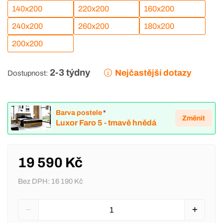
140x200
220x200
160x200
240x200
260x200
180x200
200x200
2-3 týdny
Nejčastější dotazy
Dostupnost:
Barva postele
*
Změnit
Luxor Faro 5 - tmavě hnědá
19 590 Kč
Bez DPH:
16 190 Kč