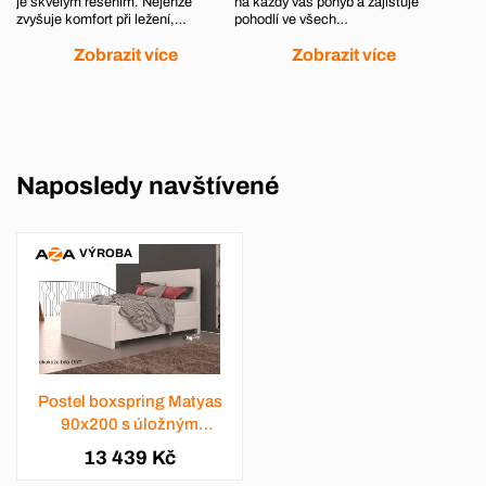
je skvělým řešením. Nejenže
na každý váš pohyb a zajišťuje
zvyšuje komfort při ležení,…
pohodlí ve všech…
Zobrazit více
Zobrazit více
Naposledy navštívené
VÝROBA
Postel boxspring Matyas
90x200 s úložným
prostorem - výběr barev
13 439 Kč