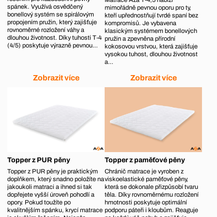
spánek. Využívá osvědčený
mimořádně pevnou oporu pro ty,
bonellový systém se spirálovým
kteří upřednostňují tvrdé spaní bez
propojením pružin, který zajišťuje
kompromisů. Je vybavena
rovnoměrné rozložení váhy a
klasickým systémem bonellových
dlouhou životnost. Díky tuhosti T‑4
pružin a zpevněna přírodní
(4/5) poskytuje výrazně pevnou…
kokosovou vrstvou, která zajišťuje
vysokou tuhost, dlouhou životnost
a…
Zobrazit více
Zobrazit více
Topper z PUR pěny
Topper z paměťové pěny
Topper z PUR pěny je praktickým
Chránič matrace je vyroben z
doplňkem, který snadno položíte na
viskoelastické paměťové pěny,
jakoukoli matraci a ihned si tak
která se dokonale přizpůsobí tvaru
dopřejete vyšší úroveň pohodlí a
těla. Díky rovnoměrnému rozložení
opory. Pokud toužíte po
hmotnosti poskytuje optimální
kvalitnějším spánku, krycí matrace
podporu páteři i kloubům. Reaguje