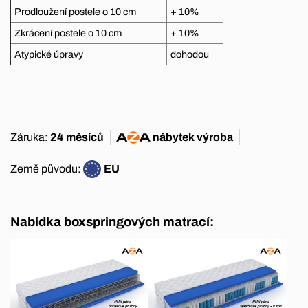
Prodloužení postele o 10 cm
+ 10%
Zkrácení postele o 10 cm
+ 10%
Atypické úpravy
dohodou
Záruka:
24 měsíců
nábytek
výroba
Země původu:
EU
Nabídka boxspringových matrací: