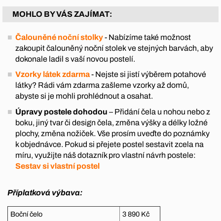
MOHLO BY VÁS ZAJÍMAT:
Čalouněné noční stolky
- Nabízíme také možnost
zakoupit čalouněný noční stolek ve stejných barvách, aby
dokonale ladil s vaší novou postelí.
Vzorky látek zdarma
- Nejste si jistí výběrem potahové
látky? Rádi vám zdarma zašleme vzorky až domů,
abyste si je mohli prohlédnout a osahat.
Úpravy postele dohodou
– Přidání čela u nohou nebo z
boku, jiný tvar či design čela, změna výšky a délky ložné
plochy, změna nožiček. Vše prosím uveďte do poznámky
k objednávce. Pokud si přejete postel sestavit zcela na
míru, využijte náš dotazník pro vlastní návrh postele:
Sestav si vlastní postel
Příplatková výbava:
Boční čelo
3 890 Kč