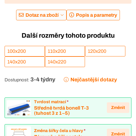
Dotaz na zboží
Popis a parametry
Další rozměry tohoto produktu
100x200
110x200
120x200
140x200
140x220
3-4 týdny
Nejčastější dotazy
Dostupnost:
Tvrdost matrací
*
Změnit
Středně tvrdá bonell T-3
(tuhost 3 z 1–5)
Změna šířky čela u hlavy
*
Změnit