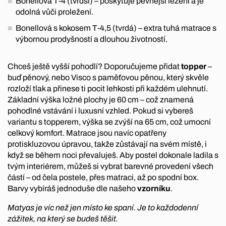
Bonellová T‑4 (tvrdší) – poskytuje pevnější ležení a je
odolná vůči proležení.
Bonellová s kokosem T‑4,5 (tvrdá) – extra tuhá matrace s
výbornou prodyšností a dlouhou životností.
Chceš ještě vyšší pohodlí? Doporučujeme přidat
topper
–
buď pěnový, nebo Visco s paměťovou pěnou, který skvěle
rozloží tlak a přinese ti pocit lehkosti při každém ulehnutí.
Základní výška ložné plochy je 60 cm – což znamená
pohodlné vstávání i luxusní vzhled. Pokud si vybereš
variantu s topperem, výška se zvýší na 65 cm, což umocní
celkový komfort. Matrace jsou navíc opatřeny
protiskluzovou úpravou, takže zůstávají na svém místě, i
když se během noci převaluješ. Aby postel dokonale ladila s
tvým interiérem, můžeš si vybrat barevné provedení všech
částí – od čela postele, přes matraci, až po spodní box.
Barvy vybíráš jednoduše dle našeho
vzorníku
.
Matyas je víc než jen místo ke spaní. Je to každodenní
zážitek, na který se budeš těšit.