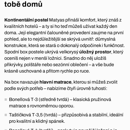
tobě domů
Kontinentální postel
Matyas přináší komfort, který znáš z
kvalitních hotelů – a ty si ho teď můžeš užívat každý den
doma. Její elegantní čalouněné provedení zaujme na první
pohled, ale to nejdůležitější se skrývá uvnitř: důmyslná
konstrukce, která se stará o dokonalý odpočinek i funkčnost.
Spodní box postele ukrývá velkorysý
úložný prostor
, který
oceníš nejen v menší ložnici. Snadno do něj uložíš
přikrývky, polštáře nebo sezónní oblečení – a vše bude
krásně uschované a přitom rychle po ruce.
Na box navazuje
hlavní matrace
, kterou si můžeš zvolit
podle svých potřeb – nabízíme čtyři úrovně tuhosti:
Bonellová T‑3 (středně tvrdá) – klasická pružinová
matrace s rovnoměrnou oporou.
Taštičková T‑3,5 (tvrdá) – přizpůsobivá a stabilní, ideální
pro kvalitní a klidný spánek.