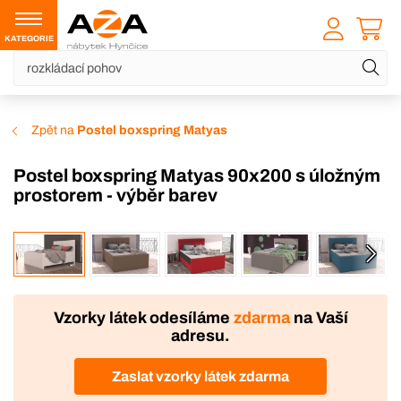
KATEGORIE
Zpět na
Postel boxspring Matyas
Postel boxspring Matyas 90x200 s úložným
prostorem - výběr barev
VÝROBA
Vzorky látek odesíláme
zdarma
na Vaší
adresu.
Zaslat vzorky látek zdarma