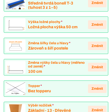
Změnit
Středně tvrdá bonell T-3
(tuhost 3 z 1–5)
Výška ložné plochy
*
Změnit
Ložná plocha výška 50 cm
Změna šířky čela u hlavy
*
Změnit
Zároveň s šíří postele
Změna výšky čela u hlavy (měřeno
od země)
*
Změnit
100 cm
Topper
*
Změnit
Bez topperu
Výběr nožiček
*
Změnit
Základní - 13 - Dřevěné