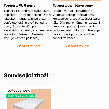
Topper z PUR pěny
Topper z paměťové pěny
Topper z PUR pěny je praktickým
Chránič matrace je vyroben z
doplňkem, který snadno položíte na
viskoelastické paměťové pěny,
jakoukoli matraci a ihned si tak
která se dokonale přizpůsobí tvaru
dopřejete vyšší úroveň pohodlí a
těla. Díky rovnoměrnému rozložení
opory. Pokud toužíte po
hmotnosti poskytuje optimální
kvalitnějším spánku, krycí matrace
podporu páteři i kloubům. Reaguje
je skvělým řešením. Nejenže
na každý váš pohyb a zajišťuje
zvyšuje komfort při ležení,…
pohodlí ve všech…
Zobrazit více
Zobrazit více
Související zboží
(1)
VÝROBA
DOPRAVA ZDARMA