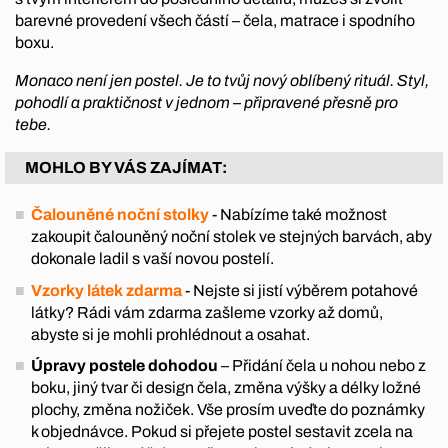
barevné provedení všech částí – čela, matrace i spodního
boxu.
Monaco není jen postel. Je to tvůj nový oblíbený rituál. Styl,
pohodlí a praktičnost v jednom – připravené přesně pro
tebe.
MOHLO BY VÁS ZAJÍMAT:
Čalouněné noční stolky
- Nabízíme také možnost
zakoupit čalouněný noční stolek ve stejných barvách, aby
dokonale ladil s vaší novou postelí.
Vzorky látek zdarma
- Nejste si jistí výběrem potahové
látky? Rádi vám zdarma zašleme vzorky až domů,
abyste si je mohli prohlédnout a osahat.
Úpravy postele dohodou
– Přidání čela u nohou nebo z
boku, jiný tvar či design čela, změna výšky a délky ložné
plochy, změna nožiček. Vše prosím uveďte do poznámky
k objednávce. Pokud si přejete postel sestavit zcela na