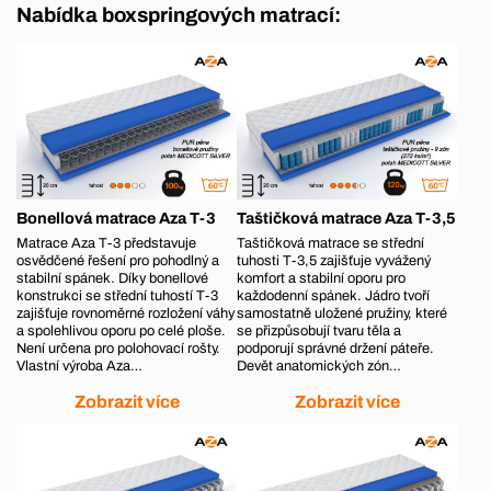
Nabídka boxspringových matrací:
Bonellová matrace Aza T-3
Taštičková matrace Aza T-3,5
Matrace Aza T-3 představuje
Taštičková matrace se střední
osvědčené řešení pro pohodlný a
tuhosti T-3,5 zajišťuje vyvážený
stabilní spánek. Díky bonellové
komfort a stabilní oporu pro
konstrukci se střední tuhostí T-3
každodenní spánek. Jádro tvoří
zajišťuje rovnoměrné rozložení váhy
samostatně uložené pružiny, které
a spolehlivou oporu po celé ploše.
se přizpůsobují tvaru těla a
Není určena pro polohovací rošty.
podporují správné držení páteře.
Vlastní výroba Aza…
Devět anatomických zón…
Zobrazit více
Zobrazit více