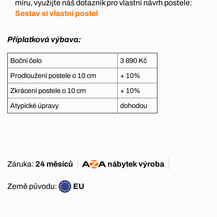
míru, využijte náš dotazník pro vlastní návrh postele:
Sestav si vlastní postel
Příplatková výbava:
Boční čelo
3 890 Kč
Prodloužení postele o 10 cm
+ 10%
Zkrácení postele o 10 cm
+ 10%
Atypické úpravy
dohodou
Záruka:
24 měsíců
nábytek
výroba
Země původu:
EU