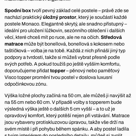
Spodní box
tvoří pevný základ celé postele – právě zde se
nachází praktický
úložný prostor
, který je součástí každé
postele Monaco. Elegantně skrytý, ale snadno přístupný –
ideální pro uložení lůžkovin, sezónního oblečení i dalších
věcí, které chceš mít po ruce, ale ne na očích.
Středová
matrace
může být bonellová, bonellová s kokosem nebo
taštičková – volba je na tobě. Každá z nich přináší jiný typ
podpory a tvrdosti, takže si můžeš vybrat přesně podle
svých potřeb. A pokud toužíš po ještě vyšším komfortu,
doporučujeme přidat
topper
– pěnový nebo paměťový
Visco topper promění tvou postel v doslova luxusní
odpočinkovou zónu.
Výška ložné plochy začíná na 50 cm, ale můžeš ji navýšit až
na 55 cm nebo 60 cm. V případě volby s topperem bude
výsledná výška ještě o dalších 5 cm vyšší – a to už je
opravdový komfort, který potěší nejen při vstávání. Matrace
jsou vybaveny protiskluzovou úpravou, takže vše drží na
svém místě i při pohybu během spánku. A aby postel ladila
s tvým interiérem do posledního detailu, můžeš si zvolit