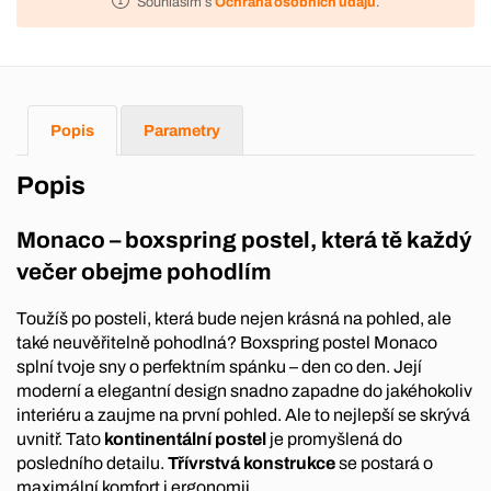
Souhlasím s
Ochrana osobních údajů
.
Popis
Parametry
Popis
Monaco – boxspring postel, která tě každý
večer obejme pohodlím
Toužíš po posteli, která bude nejen krásná na pohled, ale
také neuvěřitelně pohodlná? Boxspring postel Monaco
splní tvoje sny o perfektním spánku – den co den. Její
moderní a elegantní design snadno zapadne do jakéhokoliv
interiéru a zaujme na první pohled. Ale to nejlepší se skrývá
uvnitř. Tato
kontinentální postel
je promyšlená do
posledního detailu.
Třívrstvá konstrukce
se postará o
maximální komfort i ergonomii.