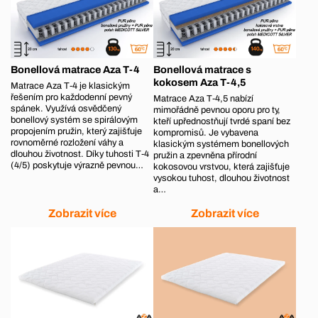
Bonellová matrace Aza T-4
Bonellová matrace s
kokosem Aza T-4,5
Matrace Aza T‑4 je klasickým
řešením pro každodenní pevný
Matrace Aza T‑4,5 nabízí
spánek. Využívá osvědčený
mimořádně pevnou oporu pro ty,
bonellový systém se spirálovým
kteří upřednostňují tvrdé spaní bez
propojením pružin, který zajišťuje
kompromisů. Je vybavena
rovnoměrné rozložení váhy a
klasickým systémem bonellových
dlouhou životnost. Díky tuhosti T‑4
pružin a zpevněna přírodní
(4/5) poskytuje výrazně pevnou…
kokosovou vrstvou, která zajišťuje
vysokou tuhost, dlouhou životnost
a…
Zobrazit více
Zobrazit více