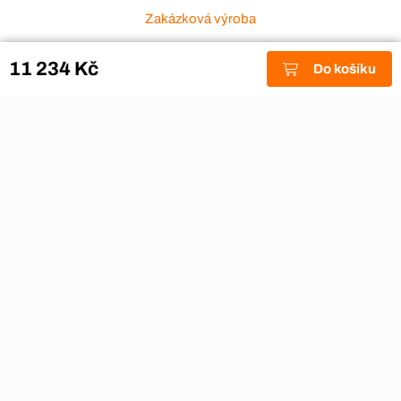
Zakázková výroba
Zákaznický servis
11 234 Kč
Do košíku
Akce a výprodej
Dárkové poukazy
Reklamace
Odstoupení od smlouvy
Stěhovací firmy
Návody
Nákup na splátky
Nábytek Hynčice, Broumov
Vše pro hotely
Kontakty
Přijímáme platební karty