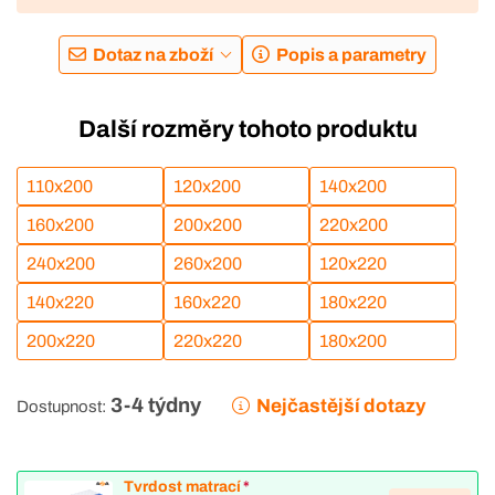
Dotaz na zboží
Popis a parametry
Další rozměry tohoto produktu
110x200
120x200
140x200
160x200
200x200
220x200
240x200
260x200
120x220
140x220
160x220
180x220
200x220
220x220
180x200
3-4 týdny
Nejčastější dotazy
Dostupnost:
Tvrdost matrací
*