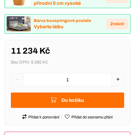
přírodní 9 cm vysoké
Barva boxspringové postele
Změnit
Vyberte látku
11 234 Kč
Bez DPH:
9 285 Kč
Do košíku
Přidat k porovnání
Přidat do seznamu přání