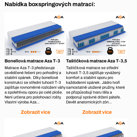
Nabídka boxspringových matrací:
Bonellová matrace Aza T-3
Taštičková matrace Aza T-3,5
Matrace Aza T-3 představuje
Taštičková matrace se střední
osvědčené řešení pro pohodlný a
tuhosti T-3,5 zajišťuje vyvážený
stabilní spánek. Díky bonellové
komfort a stabilní oporu pro
konstrukci se střední tuhostí T-3
každodenní spánek. Jádro tvoří
zajišťuje rovnoměrné rozložení váhy
samostatně uložené pružiny, které
a spolehlivou oporu po celé ploše.
se přizpůsobují tvaru těla a
Není určena pro polohovací rošty.
podporují správné držení páteře.
Vlastní výroba Aza…
Devět anatomických zón…
Zobrazit více
Zobrazit více