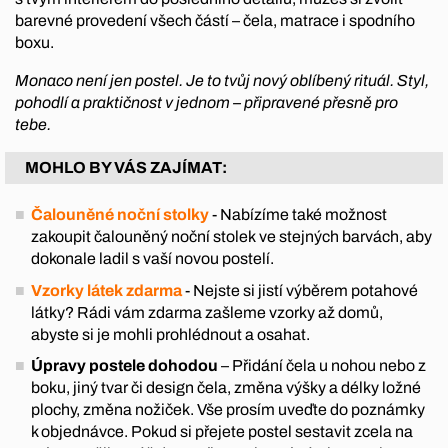
barevné provedení všech částí – čela, matrace i spodního
boxu.
Monaco není jen postel. Je to tvůj nový oblíbený rituál. Styl,
pohodlí a praktičnost v jednom – připravené přesně pro
tebe.
MOHLO BY VÁS ZAJÍMAT:
Čalouněné noční stolky
- Nabízíme také možnost
zakoupit čalouněný noční stolek ve stejných barvách, aby
dokonale ladil s vaší novou postelí.
Vzorky látek zdarma
- Nejste si jistí výběrem potahové
látky? Rádi vám zdarma zašleme vzorky až domů,
abyste si je mohli prohlédnout a osahat.
Úpravy postele dohodou
– Přidání čela u nohou nebo z
boku, jiný tvar či design čela, změna výšky a délky ložné
plochy, změna nožiček. Vše prosím uveďte do poznámky
k objednávce. Pokud si přejete postel sestavit zcela na