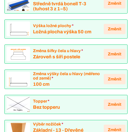
Změnit
Středně tvrdá bonell T-3
(tuhost 3 z 1–5)
Výška ložné plochy
*
Změnit
Ložná plocha výška 50 cm
Změna šířky čela u hlavy
*
Změnit
Zároveň s šíří postele
Změna výšky čela u hlavy (měřeno
od země)
*
Změnit
100 cm
Topper
*
Změnit
Bez topperu
Výběr nožiček
*
Změnit
Základní - 13 - Dřevěné