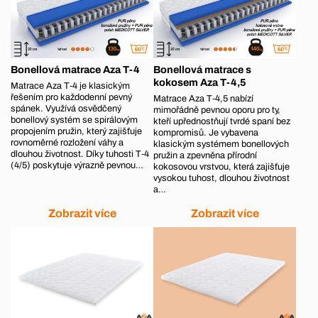
Bonellová matrace Aza T-4
Bonellová matrace s
kokosem Aza T-4,5
Matrace Aza T‑4 je klasickým
řešením pro každodenní pevný
Matrace Aza T‑4,5 nabízí
spánek. Využívá osvědčený
mimořádně pevnou oporu pro ty,
bonellový systém se spirálovým
kteří upřednostňují tvrdé spaní bez
propojením pružin, který zajišťuje
kompromisů. Je vybavena
rovnoměrné rozložení váhy a
klasickým systémem bonellových
dlouhou životnost. Díky tuhosti T‑4
pružin a zpevněna přírodní
(4/5) poskytuje výrazně pevnou…
kokosovou vrstvou, která zajišťuje
vysokou tuhost, dlouhou životnost
a…
Zobrazit více
Zobrazit více