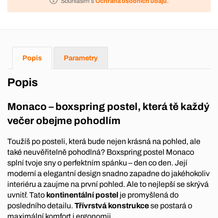
Souhlasím s
Ochrana osobních údajů
.
Popis
Parametry
Popis
Monaco – boxspring postel, která tě každý
večer obejme pohodlím
Toužíš po posteli, která bude nejen krásná na pohled, ale
také neuvěřitelně pohodlná? Boxspring postel Monaco
splní tvoje sny o perfektním spánku – den co den. Její
moderní a elegantní design snadno zapadne do jakéhokoliv
interiéru a zaujme na první pohled. Ale to nejlepší se skrývá
uvnitř. Tato
kontinentální postel
je promyšlená do
posledního detailu.
Třívrstvá konstrukce
se postará o
maximální komfort i ergonomii.