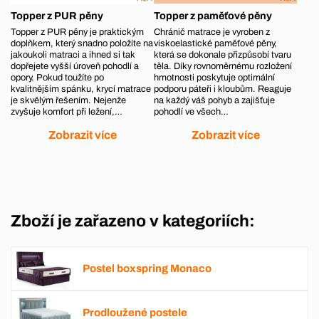
Topper z PUR pěny
Topper z paměťové pěny
Topper z PUR pěny je praktickým
Chránič matrace je vyroben z
doplňkem, který snadno položíte na
viskoelastické paměťové pěny,
jakoukoli matraci a ihned si tak
která se dokonale přizpůsobí tvaru
dopřejete vyšší úroveň pohodlí a
těla. Díky rovnoměrnému rozložení
opory. Pokud toužíte po
hmotnosti poskytuje optimální
kvalitnějším spánku, krycí matrace
podporu páteři i kloubům. Reaguje
je skvělým řešením. Nejenže
na každý váš pohyb a zajišťuje
zvyšuje komfort při ležení,…
pohodlí ve všech…
Zobrazit více
Zobrazit více
Zboží je zařazeno v kategoriích:
Postel boxspring Monaco
Prodloužené postele