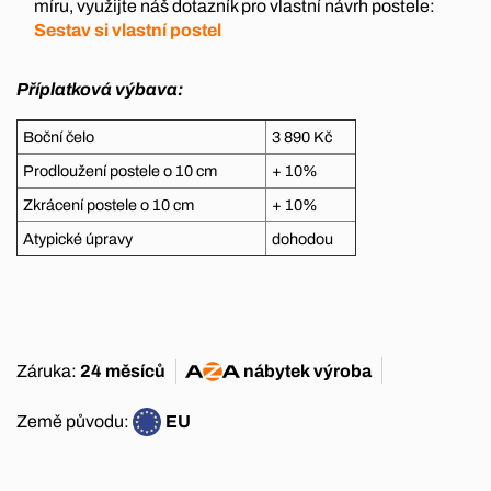
míru, využijte náš dotazník pro vlastní návrh postele:
Sestav si vlastní postel
Příplatková výbava:
Boční čelo
3 890 Kč
Prodloužení postele o 10 cm
+ 10%
Zkrácení postele o 10 cm
+ 10%
Atypické úpravy
dohodou
Záruka:
24 měsíců
nábytek
výroba
Země původu:
EU