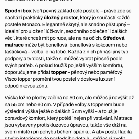
Spodní box
tvoří pevný základ celé postele – právě zde se
nachází praktický
úložný prostor
, který je součástí každé
postele Monaco. Elegantně skrytý, ale snadno přístupný –
ideální pro uložení lůžkovin, sezónního oblečení i dalších
věcí, které chceš mít po ruce, ale ne na očích.
Středová
matrace
může být bonellová, bonellová s kokosem nebo
taštičková – volba je na tobě. Každá z nich přináší jiný typ
podpory a tvrdosti, takže si můžeš vybrat přesně podle
svých potřeb. A pokud toužíš po ještě vyšším komfortu,
doporučujeme přidat
topper
– pěnový nebo paměťový
Visco topper promění tvou postel v doslova luxusní
odpočinkovou zónu.
Výška ložné plochy začíná na 50 cm, ale můžeš ji navýšit až
na 55 cm nebo 60 cm. V případě volby s topperem bude
výsledná výška ještě o dalších 5 cm vyšší – a to už je
opravdový komfort, který potěší nejen při vstávání. Matrace
jsou vybaveny protiskluzovou úpravou, takže vše drží na
svém místě i při pohybu během spánku. A aby postel ladila
s tvým interiérem do posledního detailu, můžeš si zvolit