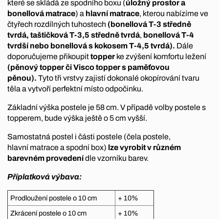
které se skládá ze spodního boxu (
úložný prostor a
bonellová matrace
) a
hlavní matrace
, kterou nabízíme ve
čtyřech rozdílných tuhostech
(bonellová T-3 středně
tvrdá, taštičková T-3,5 středně tvrdá
,
bonellová T-4
tvrdší nebo bonellová s kokosem T-4,5 tvrdá).
Dále
doporučujeme přikoupit
topper
ke zvýšení komfortu ležení
(pěnový topper či Visco topper s paměťovou
pěnou).
Tyto tři vrstvy zajistí dokonalé okopírování tvaru
těla a vytvoří perfektní místo odpočinku.
Základní výška postele je 58 cm. V případě volby postele s
topperem, bude výška ještě o 5 cm vyšší.
Samostatná postel i části postele (čela postele,
hlavní matrace a spodní box)
lze vyrobit v různém
barevném provedení
dle vzorníku barev.
Příplatková výbava:
Prodloužení postele o 10 cm
+ 10%
Zkrácení postele o 10 cm
+ 10%