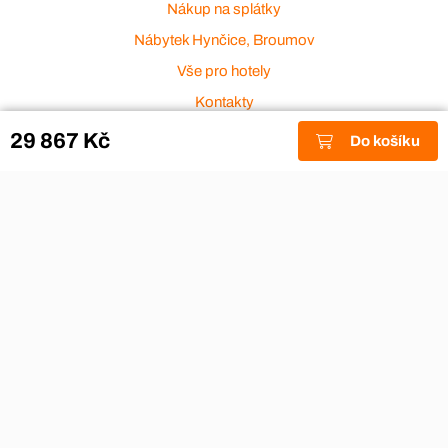
Nákup na splátky
Nábytek Hynčice, Broumov
Vše pro hotely
Kontakty
Přijímáme platební karty
29 867 Kč
Do košíku
Copyright © 2026
Aza nábytek
|
Nábytek Hynčice, Broumov