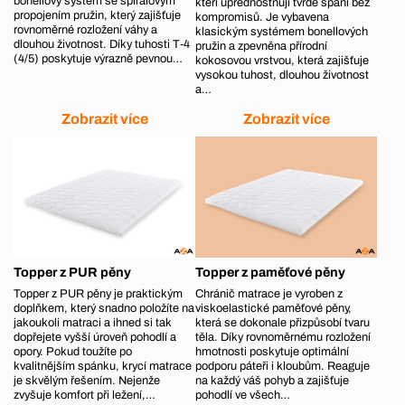
bonellový systém se spirálovým
kteří upřednostňují tvrdé spaní bez
propojením pružin, který zajišťuje
kompromisů. Je vybavena
rovnoměrné rozložení váhy a
klasickým systémem bonellových
dlouhou životnost. Díky tuhosti T‑4
pružin a zpevněna přírodní
(4/5) poskytuje výrazně pevnou…
kokosovou vrstvou, která zajišťuje
vysokou tuhost, dlouhou životnost
a…
Zobrazit více
Zobrazit více
Topper z PUR pěny
Topper z paměťové pěny
Topper z PUR pěny je praktickým
Chránič matrace je vyroben z
doplňkem, který snadno položíte na
viskoelastické paměťové pěny,
jakoukoli matraci a ihned si tak
která se dokonale přizpůsobí tvaru
dopřejete vyšší úroveň pohodlí a
těla. Díky rovnoměrnému rozložení
opory. Pokud toužíte po
hmotnosti poskytuje optimální
kvalitnějším spánku, krycí matrace
podporu páteři i kloubům. Reaguje
je skvělým řešením. Nejenže
na každý váš pohyb a zajišťuje
zvyšuje komfort při ležení,…
pohodlí ve všech…