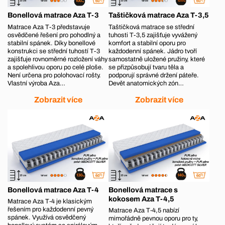
Bonellová matrace Aza T-3
Taštičková matrace Aza T-3,5
Matrace Aza T-3 představuje
Taštičková matrace se střední
osvědčené řešení pro pohodlný a
tuhosti T-3,5 zajišťuje vyvážený
stabilní spánek. Díky bonellové
komfort a stabilní oporu pro
konstrukci se střední tuhostí T-3
každodenní spánek. Jádro tvoří
zajišťuje rovnoměrné rozložení váhy
samostatně uložené pružiny, které
a spolehlivou oporu po celé ploše.
se přizpůsobují tvaru těla a
Není určena pro polohovací rošty.
podporují správné držení páteře.
Vlastní výroba Aza…
Devět anatomických zón…
Zobrazit více
Zobrazit více
Bonellová matrace Aza T-4
Bonellová matrace s
kokosem Aza T-4,5
Matrace Aza T‑4 je klasickým
řešením pro každodenní pevný
Matrace Aza T‑4,5 nabízí
spánek. Využívá osvědčený
mimořádně pevnou oporu pro ty,