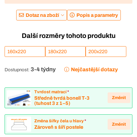
Dotaz na zboží
Popis a parametry
Další rozměry tohoto produktu
160x220
180x220
200x220
3-4 týdny
Nejčastější dotazy
Dostupnost:
Tvrdost matrací
*
Změnit
Středně tvrdá bonell T-3
(tuhost 3 z 1–5)
Změna šířky čela u hlavy
*
Změnit
Zároveň s šíří postele