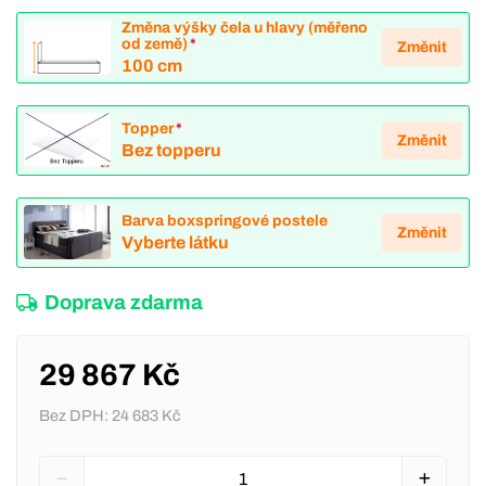
Změna výšky čela u hlavy (měřeno
od země)
*
Změnit
100 cm
Topper
*
Změnit
Bez topperu
Barva boxspringové postele
Změnit
Vyberte látku
Doprava zdarma
29 867 Kč
Bez DPH:
24 683 Kč