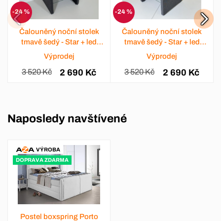
-24 %
-24 %
Čalouněný noční stolek
Čalouněný noční stolek
tmavě šedý - Star + led
tmavě šedý - Star + led
osvětlení
osvětlení
Výprodej
Výprodej
3 520 Kč
2 690 Kč
3 520 Kč
2 690 Kč
Naposledy navštívené
VÝROBA
DOPRAVA ZDARMA
Postel boxspring Porto