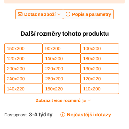
Dotaz na zboží
Popis a parametry
Další rozměry tohoto produktu
150x200
90x200
100x200
120x200
140x200
180x200
200x200
220x200
130x200
240x200
260x200
120x220
140x220
160x220
110x200
Zobrazit více rozměrů
(3)
3-4 týdny
Nejčastější dotazy
Dostupnost: