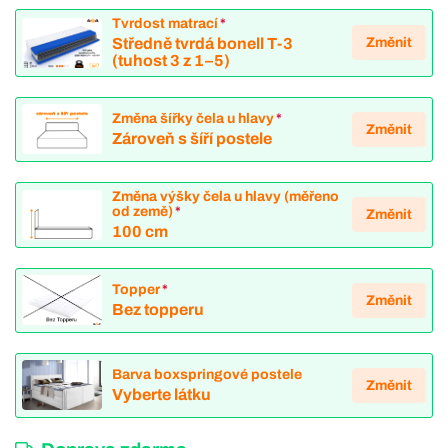
Tvrdost matrací
*
Změnit
Středně tvrdá bonell T-3
(tuhost 3 z 1–5)
Změna šířky čela u hlavy
*
Změnit
Zároveň s šíří postele
Změna výšky čela u hlavy (měřeno
od země)
*
Změnit
100 cm
Topper
*
Změnit
Bez topperu
Barva boxspringové postele
Změnit
Vyberte látku