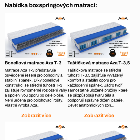
Nabídka boxspringových matrací:
Bonellová matrace Aza T-3
Taštičková matrace Aza T-3,5
Matrace Aza T-3 představuje
Taštičková matrace se střední
osvědčené řešení pro pohodlný a
tuhosti T-3,5 zajišťuje vyvážený
stabilní spánek. Díky bonellové
komfort a stabilní oporu pro
konstrukci se střední tuhostí T-3
každodenní spánek. Jádro tvoří
zajišťuje rovnoměrné rozložení váhy
samostatně uložené pružiny, které
a spolehlivou oporu po celé ploše.
se přizpůsobují tvaru těla a
Není určena pro polohovací rošty.
podporují správné držení páteře.
Vlastní výroba Aza…
Devět anatomických zón…
Zobrazit více
Zobrazit více