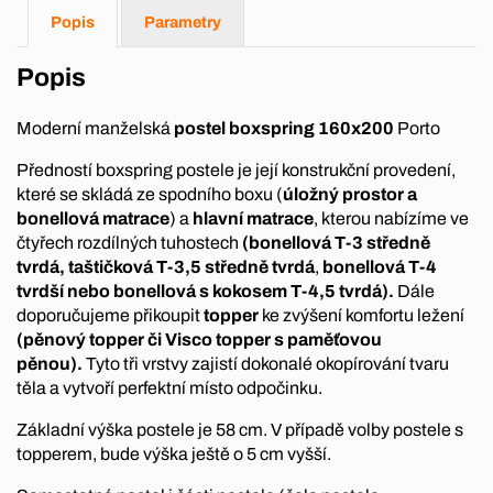
Popis
Parametry
Popis
Moderní manželská
postel boxspring 160x200
Porto
Předností boxspring postele je její konstrukční provedení,
které se skládá ze spodního boxu (
úložný prostor a
bonellová matrace
) a
hlavní matrace
, kterou nabízíme ve
čtyřech rozdílných tuhostech
(bonellová T-3 středně
tvrdá, taštičková T-3,5 středně tvrdá
,
bonellová T-4
tvrdší nebo bonellová s kokosem T-4,5 tvrdá).
Dále
doporučujeme přikoupit
topper
ke zvýšení komfortu ležení
(pěnový topper či Visco topper s paměťovou
pěnou).
Tyto tři vrstvy zajistí dokonalé okopírování tvaru
těla a vytvoří perfektní místo odpočinku.
Základní výška postele je 58 cm. V případě volby postele s
topperem, bude výška ještě o 5 cm vyšší.