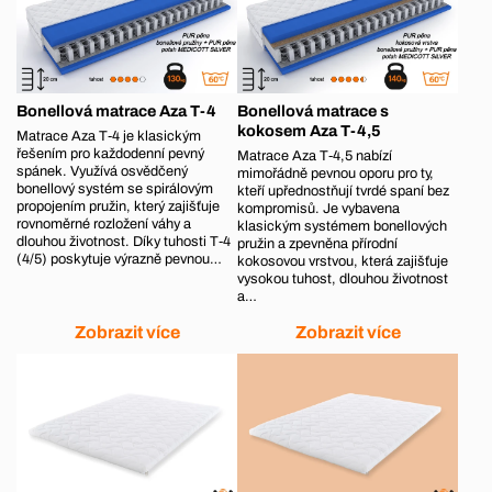
Bonellová matrace Aza T-4
Bonellová matrace s
kokosem Aza T-4,5
Matrace Aza T‑4 je klasickým
řešením pro každodenní pevný
Matrace Aza T‑4,5 nabízí
spánek. Využívá osvědčený
mimořádně pevnou oporu pro ty,
bonellový systém se spirálovým
kteří upřednostňují tvrdé spaní bez
propojením pružin, který zajišťuje
kompromisů. Je vybavena
rovnoměrné rozložení váhy a
klasickým systémem bonellových
dlouhou životnost. Díky tuhosti T‑4
pružin a zpevněna přírodní
(4/5) poskytuje výrazně pevnou…
kokosovou vrstvou, která zajišťuje
vysokou tuhost, dlouhou životnost
a…
Zobrazit více
Zobrazit více