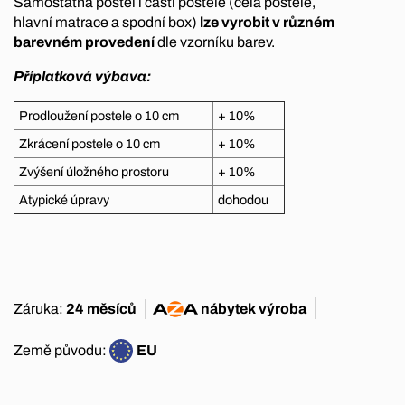
Samostatná postel i části postele (čela postele,
hlavní matrace a spodní box)
lze vyrobit v různém
barevném provedení
dle vzorníku barev.
Příplatková výbava:
Prodloužení postele o 10 cm
+ 10%
Zkrácení postele o 10 cm
+ 10%
Zvýšení úložného prostoru
+ 10%
Atypické úpravy
dohodou
Záruka:
24 měsíců
nábytek
výroba
Země původu:
EU