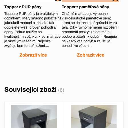
Topper z PUR pěny
Topper z paměťové pěny
Topper z PUR pěny je praktickým
Chránič matrace je vyroben z
doplňkem, který snadno položíte na
viskoelastické paměťové pěny,
jakoukoli matraci a ihned si tak
která se dokonale přizpůsobí tvaru
dopřejete vyšší úroveň pohodlí a
těla. Díky rovnoměrnému rozložení
opory. Pokud toužíte po
hmotnosti poskytuje optimální
kvalitnějším spánku, krycí matrace
podporu páteři i kloubům. Reaguje
je skvělým řešením. Nejenže
na každý váš pohyb a zajišťuje
zvyšuje komfort při ležení,…
pohodlí ve všech…
Zobrazit více
Zobrazit více
Související zboží
(6)