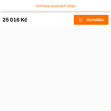
Ochrana osobních údajů
Zakázková výroba
25 016 Kč
Do košíku
Zákaznický servis
Akce a výprodej
Dárkové poukazy
Reklamace
Odstoupení od smlouvy
Stěhovací firmy
Návody
Nákup na splátky
Nábytek Hynčice, Broumov
Vše pro hotely
Kontakty