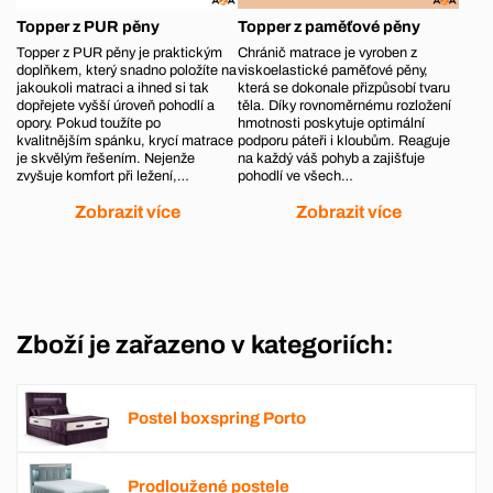
Topper z PUR pěny
Topper z paměťové pěny
Topper z PUR pěny je praktickým
Chránič matrace je vyroben z
doplňkem, který snadno položíte na
viskoelastické paměťové pěny,
jakoukoli matraci a ihned si tak
která se dokonale přizpůsobí tvaru
dopřejete vyšší úroveň pohodlí a
těla. Díky rovnoměrnému rozložení
opory. Pokud toužíte po
hmotnosti poskytuje optimální
kvalitnějším spánku, krycí matrace
podporu páteři i kloubům. Reaguje
je skvělým řešením. Nejenže
na každý váš pohyb a zajišťuje
zvyšuje komfort při ležení,…
pohodlí ve všech…
Zobrazit více
Zobrazit více
Zboží je zařazeno v kategoriích:
Postel boxspring Porto
Prodloužené postele