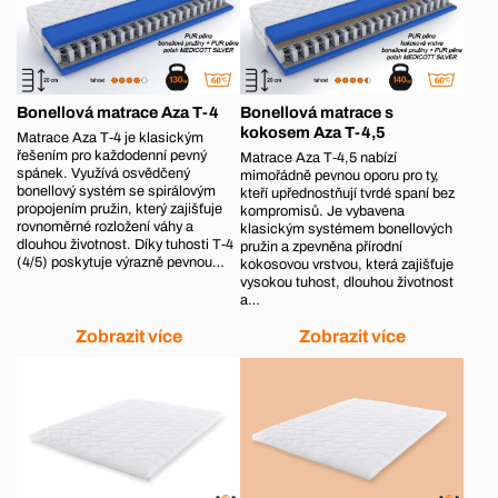
Bonellová matrace Aza T-4
Bonellová matrace s
kokosem Aza T-4,5
Matrace Aza T‑4 je klasickým
řešením pro každodenní pevný
Matrace Aza T‑4,5 nabízí
spánek. Využívá osvědčený
mimořádně pevnou oporu pro ty,
bonellový systém se spirálovým
kteří upřednostňují tvrdé spaní bez
propojením pružin, který zajišťuje
kompromisů. Je vybavena
rovnoměrné rozložení váhy a
klasickým systémem bonellových
dlouhou životnost. Díky tuhosti T‑4
pružin a zpevněna přírodní
(4/5) poskytuje výrazně pevnou…
kokosovou vrstvou, která zajišťuje
vysokou tuhost, dlouhou životnost
a…
Zobrazit více
Zobrazit více