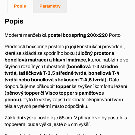
Popis
Parametry
Popis
Moderní manželská
postel boxspring 200x220
Porto
Předností boxspring postele je její konstrukční provedení,
které se skládá ze spodního boxu (
úložný prostor a
bonellová matrace
) a
hlavní matrace
, kterou nabízíme ve
čtyřech rozdílných tuhostech
(bonellová T-3 středně
tvrdá, taštičková T-3,5 středně tvrdá
,
bonellová T-4
tvrdší nebo bonellová s kokosem T-4,5 tvrdá).
Dále
doporučujeme přikoupit
topper
ke zvýšení komfortu ležení
(pěnový topper či Visco topper s paměťovou
pěnou).
Tyto tři vrstvy zajistí dokonalé okopírování tvaru
těla a vytvoří perfektní místo odpočinku.
Základní výška postele je 58 cm. V případě volby postele s
topperem, bude výška ještě o 5 cm vyšší.