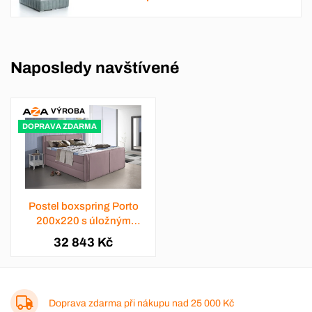
Naposledy navštívené
VÝROBA
DOPRAVA ZDARMA
Postel boxspring Porto
200x220 s úložným
prostorem - výběr barev
32 843 Kč
Doprava zdarma při nákupu nad
25 000 Kč