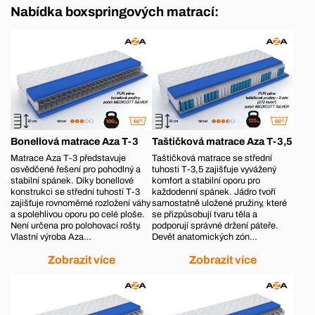
Nabídka boxspringových matrací:
Bonellová matrace Aza T-3
Taštičková matrace Aza T-3,5
Matrace Aza T-3 představuje
Taštičková matrace se střední
osvědčené řešení pro pohodlný a
tuhosti T-3,5 zajišťuje vyvážený
stabilní spánek. Díky bonellové
komfort a stabilní oporu pro
konstrukci se střední tuhostí T-3
každodenní spánek. Jádro tvoří
zajišťuje rovnoměrné rozložení váhy
samostatně uložené pružiny, které
a spolehlivou oporu po celé ploše.
se přizpůsobují tvaru těla a
Není určena pro polohovací rošty.
podporují správné držení páteře.
Vlastní výroba Aza…
Devět anatomických zón…
Zobrazit více
Zobrazit více