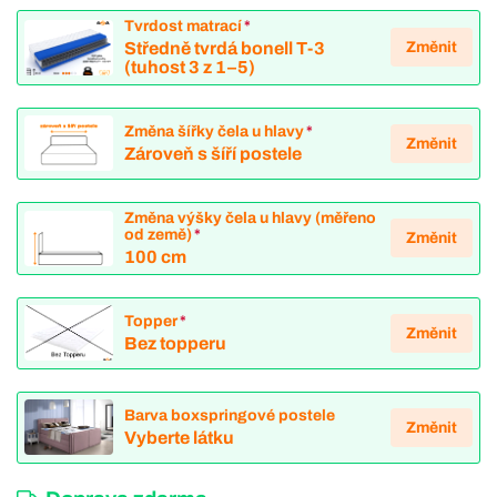
Tvrdost matrací
*
Změnit
Středně tvrdá bonell T-3
(tuhost 3 z 1–5)
Změna šířky čela u hlavy
*
Změnit
Zároveň s šíří postele
Změna výšky čela u hlavy (měřeno
od země)
*
Změnit
100 cm
Topper
*
Změnit
Bez topperu
Barva boxspringové postele
Změnit
Vyberte látku