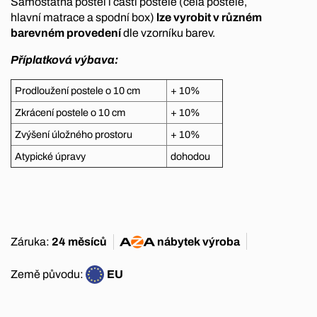
Samostatná postel i části postele (čela postele,
hlavní matrace a spodní box)
lze vyrobit v různém
barevném provedení
dle vzorníku barev.
Příplatková výbava:
Prodloužení postele o 10 cm
+ 10%
Zkrácení postele o 10 cm
+ 10%
Zvýšení úložného prostoru
+ 10%
Atypické úpravy
dohodou
Záruka:
24 měsíců
nábytek
výroba
Země původu:
EU