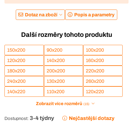
Dotaz na zboží
Popis a parametry
Další rozměry tohoto produktu
150x200
90x200
100x200
120x200
140x200
160x200
180x200
200x200
220x200
240x200
130x200
260x200
140x220
110x200
120x220
Zobrazit více rozměrů
(15)
3-4 týdny
Nejčastější dotazy
Dostupnost: