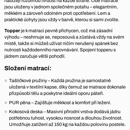
nabízejí rozdílnou tvrdost na každé straně. Obě matrace
jsou uloženy v jednom společném potahu – elegantním,
měkkém a zároveň odolném proti opotřebení. Lem a
praktické úchyty jsou vždy v barvě, kterou si sami zvolíte.
Topper
je k matraci pevně přichycen, což má zásadní
výhodu – neshrnuje se, neposouvá a zůstává vždy na svém
místě, takže si můžeš užívat ničím nerušený spánek bez
nutnosti každodenního narovnávání. Spojení topperu s
jádrem zaručuje větší pohodlí.
Složení matrací:
Taštičkové pružiny – Každá pružina je samostatně
uložená v textilní kapse, díky čemuž se matrace dokonale
přizpůsobí tělu a poskytne ideální oporu páteři.
PUR pěna – Zajišťuje měkkost a komfort při ležení.
Kokosová deska – Masivní přírodní vrstva dodává jádru
potřebnou tuhost, vysokou nosnost a dlouhou životnost.
Umožňuje zatížení až 150 kg na každou polovinu postele.