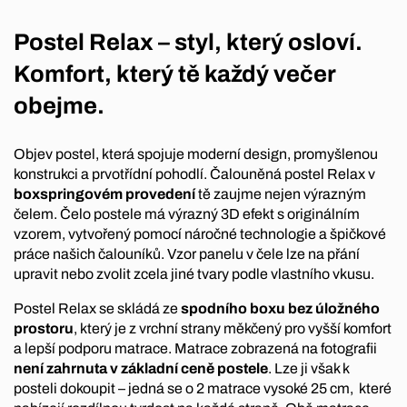
Postel Relax – styl, který osloví.
Komfort, který tě každý večer
obejme.
Objev postel, která spojuje moderní design, promyšlenou
konstrukci a prvotřídní pohodlí. Čalouněná postel Relax v
boxspringovém provedení
tě zaujme nejen výrazným
čelem. Čelo postele má výrazný 3D efekt s originálním
vzorem, vytvořený pomocí náročné technologie a špičkové
práce našich čalouníků. Vzor panelu v čele lze na přání
upravit nebo zvolit zcela jiné tvary podle vlastního vkusu.
Postel Relax se skládá ze
spodního boxu bez úložného
prostoru
, který je z vrchní strany měkčený pro vyšší komfort
a lepší podporu matrace. Matrace zobrazená na fotografii
není zahrnuta v základní ceně postele
. Lze ji však k
posteli dokoupit – jedná se o 2 matrace vysoké 25 cm, které