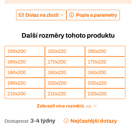
Dotaz na zboží
Popis a parametry
Další rozměry tohoto produktu
150x200
150x220
160x200
160x220
170x200
170x220
180x200
180x220
190x200
190x220
200x200
200x220
210x200
210x220
220x200
Zobrazit více rozměrů
(12)
3-4 týdny
Nejčastější dotazy
Dostupnost: