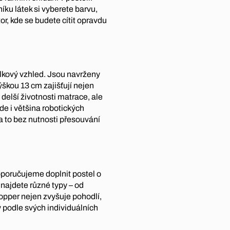
íku látek si vyberete barvu,
stor, kde se budete cítit opravdu
celkový vzhled. Jsou navrženy
ýškou 13 cm zajišťují nejen
i delší životnosti matrace, ale
de i většina robotických
a to bez nutnosti přesouvání
poručujeme doplnit postel o
 najdete různé typy – od
opper nejen zvyšuje pohodlí,
ý podle svých individuálních