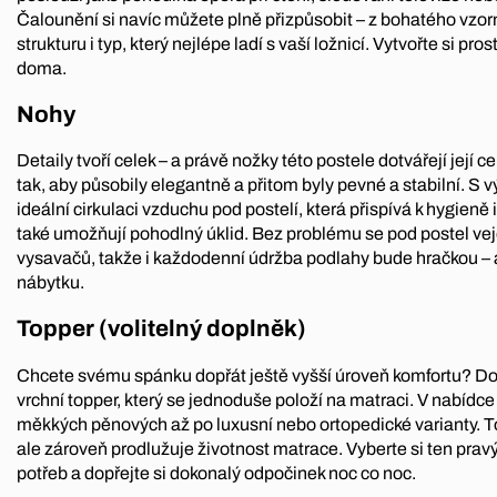
Čalounění si navíc můžete plně přizpůsobit – z bohatého vzorn
strukturu i typ, který nejlépe ladí s vaší ložnicí. Vytvořte si pro
doma.
Nohy
Detaily tvoří celek – a právě nožky této postele dotvářejí její 
tak, aby působily elegantně a přitom byly pevné a stabilní. S v
ideální cirkulaci vzduchu pod postelí, která přispívá k hygieně 
také umožňují pohodlný úklid. Bez problému se pod postel vej
vysavačů, takže i každodenní údržba podlahy bude hračkou – 
nábytku.
Topper (volitelný doplněk)
Chcete svému spánku dopřát ještě vyšší úroveň komfortu? Do
vrchní topper, který se jednoduše položí na matraci. V nabídce
měkkých pěnových až po luxusní nebo ortopedické varianty. T
ale zároveň prodlužuje životnost matrace. Vyberte si ten prav
potřeb a dopřejte si dokonalý odpočinek noc co noc.