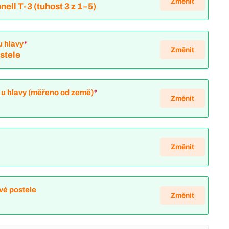
Změnit
nell T-3 (tuhost 3 z 1–5)
u hlavy
*
Změnit
ostele
 u hlavy (měřeno od země)
*
Změnit
Změnit
vé postele
Změnit