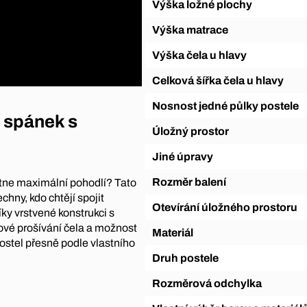
Výška ložné plochy
Výška matrace
Výška čela u hlavy
Celková šířka čela u hlavy
Nosnost jedné půlky postele
í spánek s
Úložný prostor
Jiné úpravy
Rozměr balení
ytne maximální pohodlí? Tato
chny, kdo chtějí spojit
Otevírání úložného prostoru
íky vrstvené konstrukci s
lové prošívání čela a možnost
Materiál
ostel přesně podle vlastního
Druh postele
Rozměrová odchylka