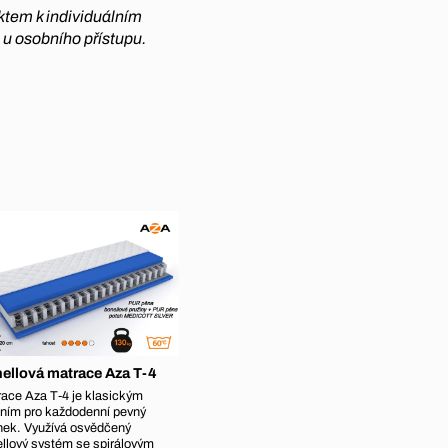
ktem k individuálním
 u osobního přístupu.
ellová matrace Aza T-4
ace Aza T‑4 je klasickým
ním pro každodenní pevný
nek. Využívá osvědčený
llový systém se spirálovým