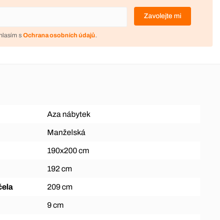
Zavolejte mi
hlasím s
Ochrana osobních údajů
.
Aza nábytek
Manželská
190x200 cm
192 cm
čela
209 cm
9 cm