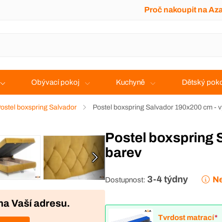
Proč nakoupit na Az
Obývací pokoj
Kuchyně
Dětský poko
ostel boxspring Salvador
Postel boxspring Salvador 190x200 cm - 
Postel boxspring Salvador 190x200 cm - výběr
barev
3-4 týdny
Ne
Dostupnost:
na Vaší adresu.
Tvrdost matrací
*