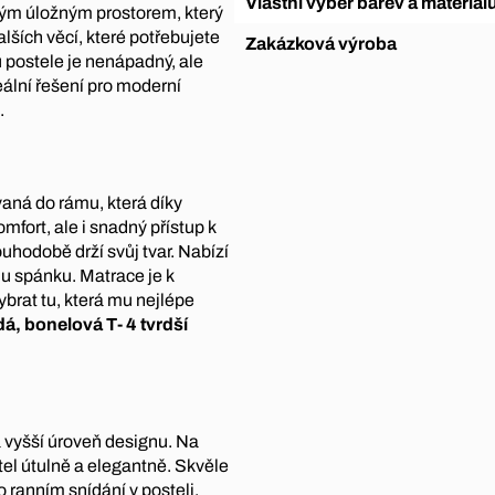
Vlastní výběr barev a materiál
ným úložným prostorem, který
lších věcí, které potřebujete
Zakázková výroba
 postele je nenápadný, ale
eální řešení pro moderní
.
aná do rámu, která díky
ort, ale i snadný přístup k
hodobě drží svůj tvar. Nabízí
u spánku. Matrace je k
ybrat tu, která mu nejlépe
dá, bonelová T- 4 tvrdší
 vyšší úroveň designu. Na
tel útulně a elegantně. Skvěle
o ranním snídání v posteli.