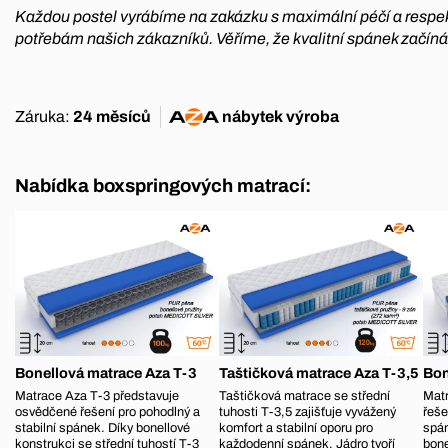
Každou postel vyrábíme na zakázku s maximální péčí a respe
potřebám našich zákazníků. Věříme, že kvalitní spánek začíná
Záruka:
24 měsíců
nábytek
výroba
Nabídka boxspringových matrací:
Bonellová matrace Aza T-3
Taštičková matrace Aza T-3,5
Bon
Matrace Aza T-3 představuje
Taštičková matrace se střední
Matr
osvědčené řešení pro pohodlný a
tuhosti T-3,5 zajišťuje vyvážený
řeše
stabilní spánek. Díky bonellové
komfort a stabilní oporu pro
spá
konstrukci se střední tuhostí T-3
každodenní spánek. Jádro tvoří
bone