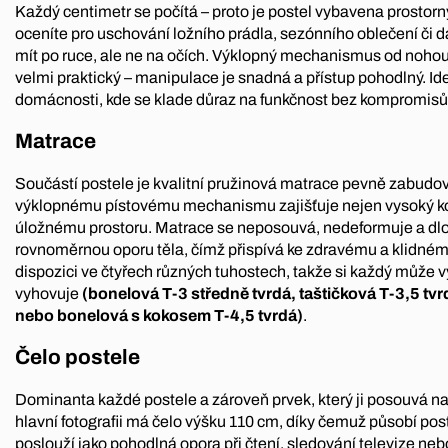
Každý centimetr se počítá – proto je postel vybavena prostor
oceníte pro uschování ložního prádla, sezónního oblečení či da
mít po ruce, ale ne na očích. Výklopný mechanismus od nohou
velmi praktický – manipulace je snadná a přístup pohodlný. Id
domácnosti, kde se klade důraz na funkčnost bez kompromisů
Matrace
Součástí postele je kvalitní pružinová matrace pevně zabudov
výklopnému pístovému mechanismu zajišťuje nejen vysoký komf
úložnému prostoru. Matrace se neposouvá, nedeformuje a dlou
rovnoměrnou oporu těla, čímž přispívá ke zdravému a klidném
dispozici ve čtyřech různých tuhostech, takže si každý může v
vyhovuje
(bonelová T-3 středně tvrdá, taštičková T-3,5 tvr
nebo bonelová s kokosem T-4,5 tvrdá)
.
Čelo postele
Dominanta každé postele a zároveň prvek, který ji posouvá na
hlavní fotografii má čelo výšku 110 cm, díky čemuž působí pos
poslouží jako pohodlná opora při čtení, sledování televize neb