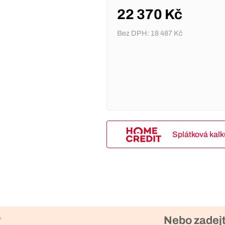
22 370 Kč
Bez DPH:
18 487 Kč
Splátková kal
?
Nebo zadejt