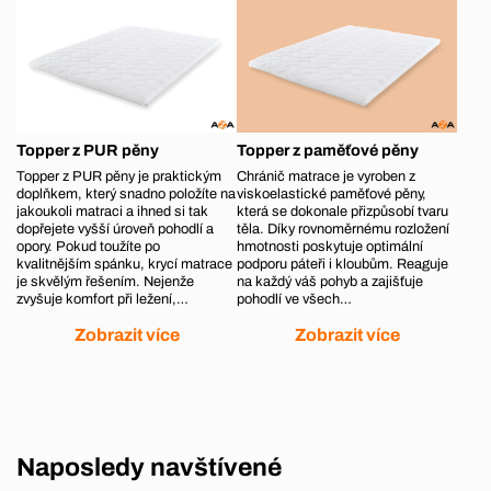
Topper z PUR pěny
Topper z paměťové pěny
Topper z PUR pěny je praktickým
Chránič matrace je vyroben z
doplňkem, který snadno položíte na
viskoelastické paměťové pěny,
jakoukoli matraci a ihned si tak
která se dokonale přizpůsobí tvaru
dopřejete vyšší úroveň pohodlí a
těla. Díky rovnoměrnému rozložení
opory. Pokud toužíte po
hmotnosti poskytuje optimální
kvalitnějším spánku, krycí matrace
podporu páteři i kloubům. Reaguje
je skvělým řešením. Nejenže
na každý váš pohyb a zajišťuje
zvyšuje komfort při ležení,…
pohodlí ve všech…
Zobrazit více
Zobrazit více
Naposledy navštívené