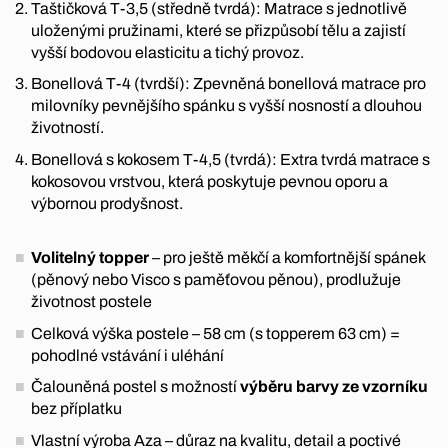
Taštičková T-3,5 (středně tvrdá): Matrace s jednotlivě
uloženými pružinami, které se přizpůsobí tělu a zajistí
vyšší bodovou elasticitu a tichý provoz.
Bonellová T-4 (tvrdší): Zpevněná bonellová matrace pro
milovníky pevnějšího spánku s vyšší nosností a dlouhou
životností.
Bonellová s kokosem T-4,5 (tvrdá): Extra tvrdá matrace s
kokosovou vrstvou, která poskytuje pevnou oporu a
výbornou prodyšnost.
Volitelný topper
– pro ještě měkčí a komfortnější spánek
(pěnový nebo Visco s paměťovou pěnou), prodlužuje
životnost postele
Celková výška postele – 58 cm (s topperem 63 cm) =
pohodlné vstávání i uléhání
Čalouněná postel s možností
výběru barvy ze vzorníku
bez příplatku
Vlastní výroba Aza – důraz na kvalitu, detail a poctivé