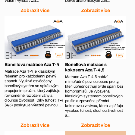
Vlastní výroba Aza…
Devět anatomických zón…
Zobrazit více
Zobrazit více
Bonellová matrace Aza T-4
Bonellová matrace s
kokosem Aza T-4,5
Matrace Aza T‑4 je klasickým
řešením pro každodenní pevný
Matrace Aza T‑4,5 nabízí
spánek. Využívá osvědčený
mimořádně pevnou oporu pro ty,
bonellový systém se spirálovým
kteří upřednostňují tvrdé spaní bez
propojením pružin, který zajišťuje
kompromisů. Je vybavena
rovnoměrné rozložení váhy a
klasickým systémem bonellových
dlouhou životnost. Díky tuhosti T‑4
pružin a zpevněna přírodní
(4/5) poskytuje výrazně pevnou…
kokosovou vrstvou, která zajišťuje
vysokou tuhost, dlouhou životnost
a…
Zobrazit více
Zobrazit více