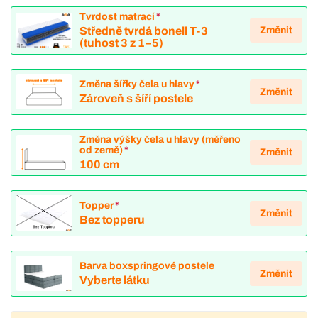
Tvrdost matrací
*
Změnit
Středně tvrdá bonell T-3
(tuhost 3 z 1–5)
Změna šířky čela u hlavy
*
Změnit
Zároveň s šíří postele
Změna výšky čela u hlavy (měřeno
od země)
*
Změnit
100 cm
Topper
*
Změnit
Bez topperu
Barva boxspringové postele
Změnit
Vyberte látku