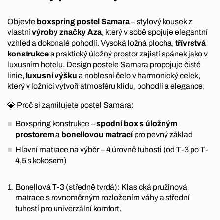
Objevte
boxspring postel Samara
– stylový kousek z
vlastní
výroby značky Aza
, který v sobě spojuje elegantní
vzhled a dokonalé pohodlí. Vysoká ložná plocha,
třívrstvá
konstrukce
a praktický úložný prostor zajistí spánek jako v
luxusním hotelu. Design postele Samara propojuje čisté
linie,
luxusní výšku
a noblesní čelo v harmonický celek,
který v ložnici vytvoří atmosféru klidu, pohodlí a elegance.
💎 Proč si zamilujete postel Samara:
Boxspring konstrukce –
spodní box s úložným
prostorem
a
bonellovou matrací
pro pevný základ
Hlavní matrace na výběr – 4 úrovně tuhosti (od T-3 po T-
4,5 s kokosem)
Bonellová T-3 (středně tvrdá): Klasická pružinová
matrace s rovnoměrným rozložením váhy a střední
tuhostí pro univerzální komfort.