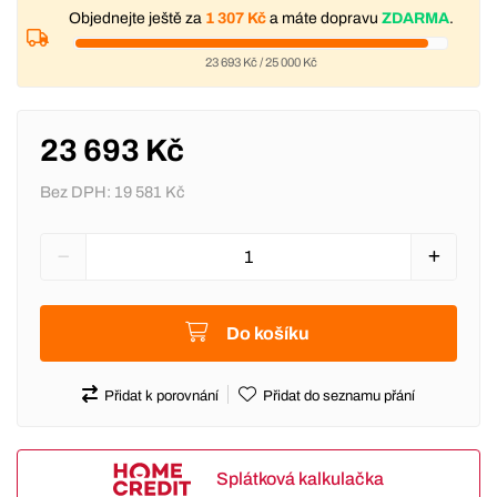
Objednejte ještě za
1 307 Kč
a máte dopravu
ZDARMA
.
23 693 Kč
/
25 000 Kč
23 693 Kč
Bez DPH:
19 581 Kč
Do košíku
Přidat k porovnání
Přidat do seznamu přání
Splátková kalkulačka