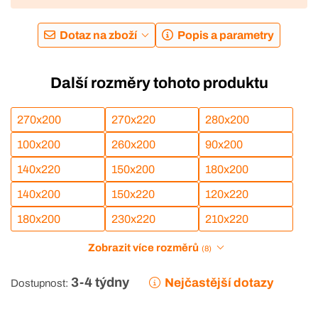
Dotaz na zboží
Popis a parametry
Další rozměry tohoto produktu
270x200
270x220
280x200
100x200
260x200
90x200
140x220
150x200
180x200
140x200
150x220
120x220
180x200
230x220
210x220
Zobrazit více rozměrů
(8)
3-4 týdny
Nejčastější dotazy
Dostupnost: