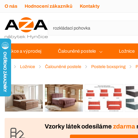
O nás
Hodnocení zákazníků
Kontakty
Akce a výprodej
Čalouněné postele
Ložnice
Ložnice
Čalouněné postele
Postele boxspring
P
VÝROBA
DOPRAVA ZDARMA
Vzorky látek odesíláme
zdarma