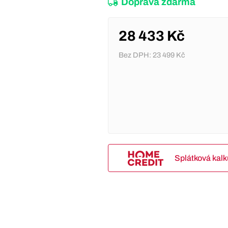
Doprava zdarma
28 433 Kč
Bez DPH:
23 499 Kč
Splátková kal