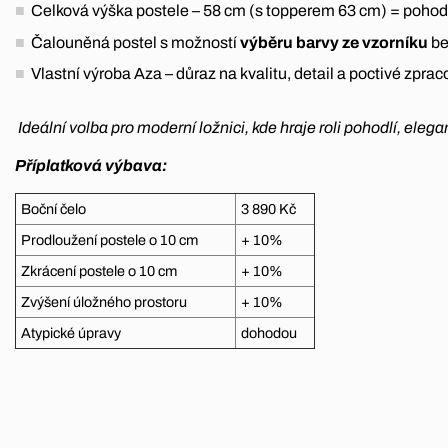
Celková výška postele – 58 cm (s topperem 63 cm) = pohodl
Čalouněná postel s možností
výběru barvy ze vzorníku
be
Vlastní výroba Aza – důraz na kvalitu, detail a poctivé zprac
Ideální volba pro moderní ložnici, kde hraje roli pohodlí, eleg
Příplatková výbava:
Boční čelo
3 890 Kč
Prodloužení postele o 10 cm
+ 10%
Zkrácení postele o 10 cm
+ 10%
Zvýšení úložného prostoru
+ 10%
Atypické úpravy
dohodou