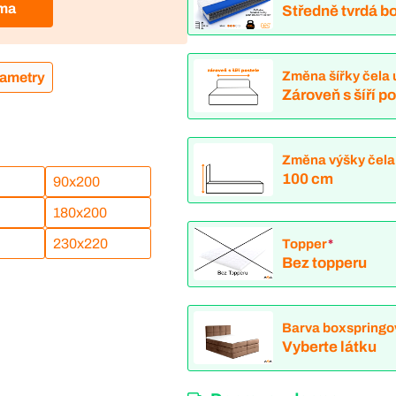
rma
Středně tvrdá bo
Změna šířky čela 
rametry
Zároveň s šíří p
Změna výšky čela
100 cm
90x200
180x200
230x220
Topper
*
Bez topperu
Barva boxspringo
Vyberte látku