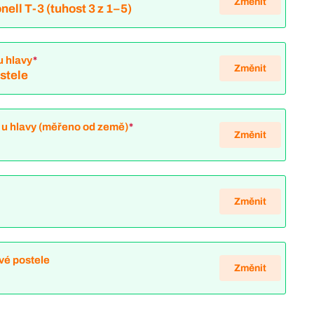
Změnit
nell T-3 (tuhost 3 z 1–5)
u hlavy
*
Změnit
ostele
 u hlavy (měřeno od země)
*
Změnit
Změnit
vé postele
Změnit