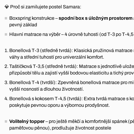
💎 Proč si zamilujete postel Samara:
Boxspring konstrukce –
spodní box s úložným prostorem
pevný základ
Hlavní matrace na výběr – 4 úrovně tuhosti (od T-3 po T-4,
Bonellová T-3 (středně tvrdá): Klasická pružinová matrac
váhy a střední tuhostí pro univerzální komfort.
Taštičková T-3,5 (středně tvrdá): Matrace s jednotlivě ulož
přizpůsobí tělu a zajistí vyšší bodovou elasticitu a tichý pro
Bonellová T-4 (tvrdší): Zpevněná bonellová matrace pro mi
vyšší nosností a dlouhou životností.
Bonellová s kokosem T-4,5 (tvrdá): Extra tvrdá matrace s k
poskytuje pevnou oporu a výbornou prodyšnost.
Volitelný topper
– pro ještě měkčí a komfortnější spánek (
paměťovou pěnou), prodlužuje životnost postele