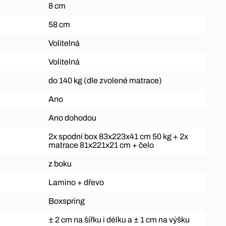
8 cm
58 cm
Volitelná
Volitelná
do 140 kg (dle zvolené matrace)
Ano
Ano dohodou
2x spodní box 83x223x41 cm 50 kg + 2x
matrace 81x221x21 cm + čelo
z boku
Lamino + dřevo
Boxspring
± 2 cm na šířku i délku a ± 1 cm na výšku