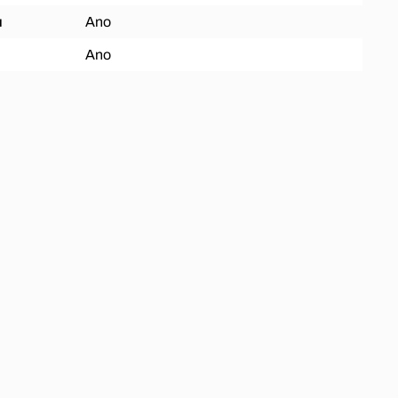
ů
Ano
Ano