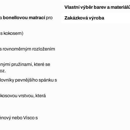
Vlastní výběr barev a materiál
a
bonellovou matrací
pro
Zakázková výroba
5 s kokosem)
e s rovnoměrným rozložením
enými pružinami, které se
voz.
lovníky pevnějšího spánku s
okosovou vrstvou, která
pěnový nebo Visco s