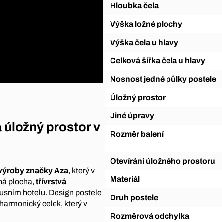
Hloubka čela
Výška ložné plochy
Výška čela u hlavy
Celková šířka čela u hlavy
Nosnost jedné půlky postele
Úložný prostor
Jiné úpravy
úložný prostor v
Rozměr balení
Otevírání úložného prostoru
výroby značky Aza
, který v
Materiál
ná plocha,
třívrstvá
uxusním hotelu. Design postele
Druh postele
 harmonický celek, který v
Rozměrová odchylka