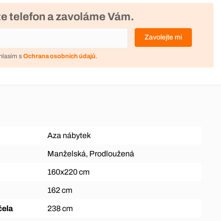
e telefon a zavoláme Vám.
Zavolejte mi
hlasím s
Ochrana osobních údajů
.
Aza nábytek
Manželská, Prodloužená
160x220 cm
162 cm
čela
238 cm