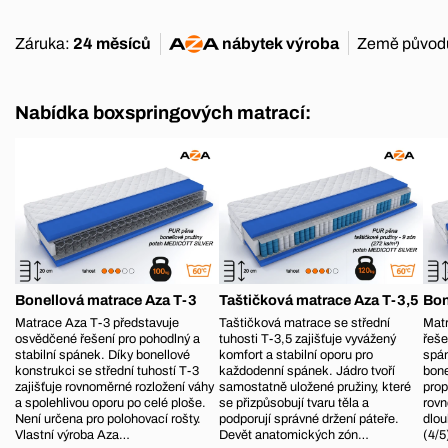
Záruka:
24 měsíců
nábytek
výroba
Země původ
Nabídka boxspringových matrací:
Bonellová matrace Aza T-3
Taštičková matrace Aza T-3,5
Bon
Matrace Aza T-3 představuje
Taštičková matrace se střední
Matr
osvědčené řešení pro pohodlný a
tuhosti T-3,5 zajišťuje vyvážený
řeše
stabilní spánek. Díky bonellové
komfort a stabilní oporu pro
spá
konstrukci se střední tuhostí T-3
každodenní spánek. Jádro tvoří
bone
zajišťuje rovnoměrné rozložení váhy
samostatně uložené pružiny, které
prop
a spolehlivou oporu po celé ploše.
se přizpůsobují tvaru těla a
rovn
Není určena pro polohovací rošty.
podporují správné držení páteře.
dlou
Vlastní výroba Aza…
Devět anatomických zón…
(4/5