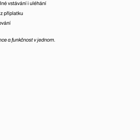
né vstávání i uléhání
z příplatku
ování
ance a funkčnost v jednom.