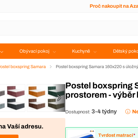
Proč nakoupit na Az
Obývací pokoj
Kuchyně
Dětský poko
ostel boxspring Samara
Postel boxspring Samara 160x220 s úložný
Postel boxspring Samara 160x220 s úložným
prostorem - výběr
3-4 týdny
Ne
Dostupnost:
na Vaší adresu.
Tvrdost matrací
*