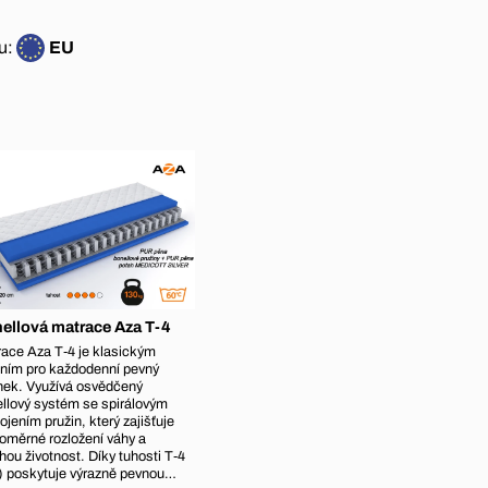
u:
EU
ellová matrace Aza T-4
ace Aza T‑4 je klasickým
ním pro každodenní pevný
nek. Využívá osvědčený
llový systém se spirálovým
ojením pružin, který zajišťuje
oměrné rozložení váhy a
hou životnost. Díky tuhosti T‑4
) poskytuje výrazně pevnou…