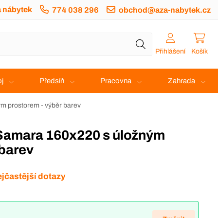
a nábytek
774 038 296
obchod@aza-nabytek.cz
Přihlášení
Košík
j
Předsíň
Pracovna
Zahrada
m prostorem - výběr barev
 barev
jčastější dotazy