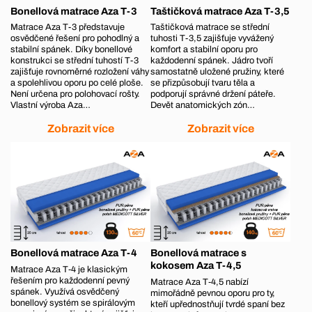
Bonellová matrace Aza T-3
Taštičková matrace Aza T-3,5
Matrace Aza T-3 představuje
Taštičková matrace se střední
osvědčené řešení pro pohodlný a
tuhosti T-3,5 zajišťuje vyvážený
stabilní spánek. Díky bonellové
komfort a stabilní oporu pro
konstrukci se střední tuhostí T-3
každodenní spánek. Jádro tvoří
zajišťuje rovnoměrné rozložení váhy
samostatně uložené pružiny, které
a spolehlivou oporu po celé ploše.
se přizpůsobují tvaru těla a
Není určena pro polohovací rošty.
podporují správné držení páteře.
Vlastní výroba Aza…
Devět anatomických zón…
Zobrazit více
Zobrazit více
Bonellová matrace Aza T-4
Bonellová matrace s
kokosem Aza T-4,5
Matrace Aza T‑4 je klasickým
řešením pro každodenní pevný
Matrace Aza T‑4,5 nabízí
spánek. Využívá osvědčený
mimořádně pevnou oporu pro ty,
bonellový systém se spirálovým
kteří upřednostňují tvrdé spaní bez