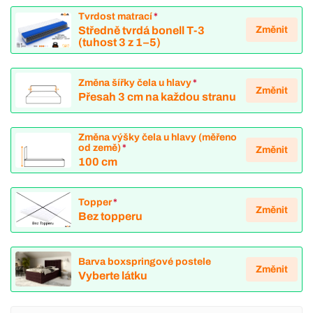
Tvrdost matrací
*
Změnit
Středně tvrdá bonell T-3
(tuhost 3 z 1–5)
Změna šířky čela u hlavy
*
Změnit
Přesah 3 cm na každou stranu
Změna výšky čela u hlavy (měřeno
od země)
*
Změnit
100 cm
Topper
*
Změnit
Bez topperu
Barva boxspringové postele
Změnit
Vyberte látku