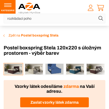
KATEGORIE
Zpět na
Postel boxspring Stela
Postel boxspring Stela 120x220 s úložným
prostorem - výběr barev
VÝROBA
Vzorky látek odesíláme
zdarma
na Vaší
adresu.
Zaslat vzorky látek zdarma