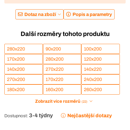
Dotaz na zboží
Popis a parametry
Další rozměry tohoto produktu
280x220
90x200
100x200
170x200
280x200
120x200
140x200
270x220
140x220
270x200
170x220
240x200
180x200
160x200
260x200
Zobrazit více rozměrů
(22)
3-4 týdny
Nejčastější dotazy
Dostupnost: