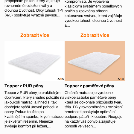
propojením pružin, který zajišťuje
kompromisů. Je vybavena
rovnoměrné rozložení váhy a
klasickým systémem bonellových
dlouhou životnost. Díky tuhosti T‑4
pružin a zpevněna přírodní
(4/5) poskytuje výrazně pevnou…
kokosovou vrstvou, která zajišťuje
vysokou tuhost, dlouhou životnost
a…
Zobrazit více
Zobrazit více
Topper z PUR pěny
Topper z paměťové pěny
Topper z PUR pěny je praktickým
Chránič matrace je vyroben z
doplňkem, který snadno položíte na
viskoelastické paměťové pěny,
jakoukoli matraci a ihned si tak
která se dokonale přizpůsobí tvaru
dopřejete vyšší úroveň pohodlí a
těla. Díky rovnoměrnému rozložení
opory. Pokud toužíte po
hmotnosti poskytuje optimální
kvalitnějším spánku, krycí matrace
podporu páteři i kloubům. Reaguje
je skvělým řešením. Nejenže
na každý váš pohyb a zajišťuje
zvyšuje komfort při ležení,…
pohodlí ve všech…