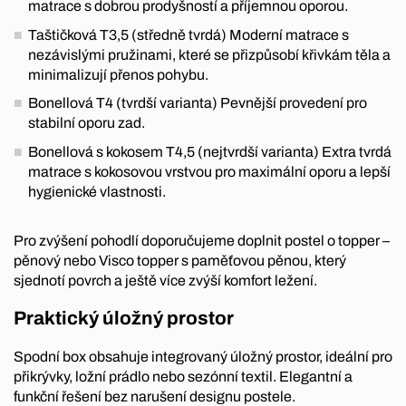
matrace s dobrou prodyšností a příjemnou oporou.
Taštičková T3,5 (středně tvrdá) Moderní matrace s
nezávislými pružinami, které se přizpůsobí křivkám těla a
minimalizují přenos pohybu.
Bonellová T4 (tvrdší varianta) Pevnější provedení pro
stabilní oporu zad.
Bonellová s kokosem T4,5 (nejtvrdší varianta) Extra tvrdá
matrace s kokosovou vrstvou pro maximální oporu a lepší
hygienické vlastnosti.
Pro zvýšení pohodlí doporučujeme doplnit postel o topper –
pěnový nebo Visco topper s paměťovou pěnou, který
sjednotí povrch a ještě více zvýší komfort ležení.
Praktický úložný prostor
Spodní box obsahuje integrovaný úložný prostor, ideální pro
přikrývky, ložní prádlo nebo sezónní textil. Elegantní a
funkční řešení bez narušení designu postele.