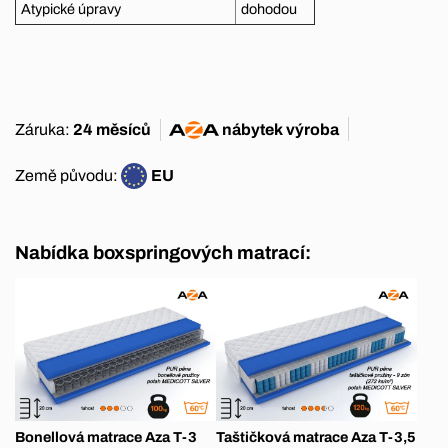
Atypické úpravy
dohodou
Záruka:
24 měsíců
nábytek
výroba
Země původu:
EU
Nabídka boxspringových matrací:
Bonellová matrace Aza T-3
Taštičková matrace Aza T-3,5