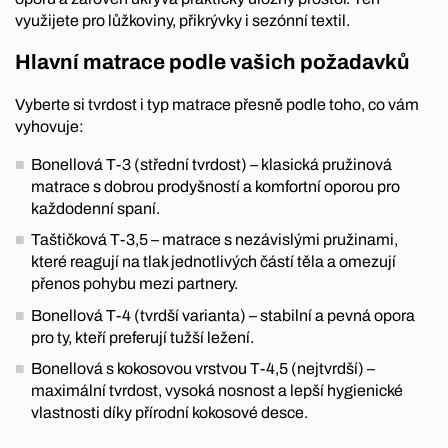
využijete pro lůžkoviny, přikrývky i sezónní textil.
Hlavní matrace podle vašich požadavků
Vyberte si tvrdost i typ matrace přesně podle toho, co vám
vyhovuje:
Bonellová T-3 (střední tvrdost) – klasická pružinová
matrace s dobrou prodyšností a komfortní oporou pro
každodenní spaní.
Taštičková T-3,5 – matrace s nezávislými pružinami,
které reagují na tlak jednotlivých částí těla a omezují
přenos pohybu mezi partnery.
Bonellová T-4 (tvrdší varianta) – stabilní a pevná opora
pro ty, kteří preferují tužší ležení.
Bonellová s kokosovou vrstvou T-4,5 (nejtvrdší) –
maximální tvrdost, vysoká nosnost a lepší hygienické
vlastnosti díky přírodní kokosové desce.