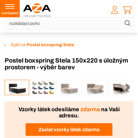
KATEGORIE
Zpět na
Postel boxspring Stela
Postel boxspring Stela 150x220 s úložným
prostorem - výběr barev
VÝROBA
DOPRAVA ZDARMA
Vzorky látek odesíláme
zdarma
na Vaší
adresu.
Zaslat vzorky látek zdarma