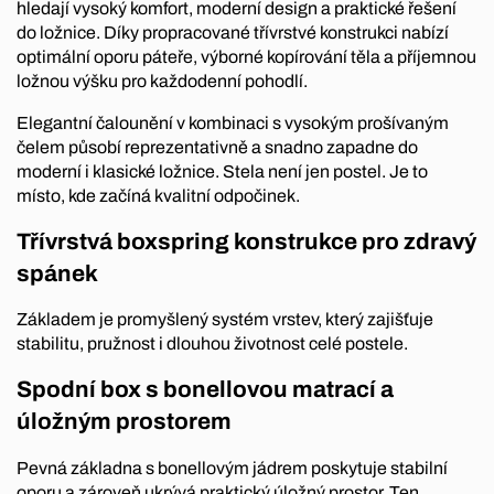
hledají vysoký komfort, moderní design a praktické řešení
do ložnice. Díky propracované třívrstvé konstrukci nabízí
optimální oporu páteře, výborné kopírování těla a příjemnou
ložnou výšku pro každodenní pohodlí.
Elegantní čalounění v kombinaci s vysokým prošívaným
čelem působí reprezentativně a snadno zapadne do
moderní i klasické ložnice. Stela není jen postel. Je to
místo, kde začíná kvalitní odpočinek.
Třívrstvá boxspring konstrukce pro zdravý
spánek
Základem je promyšlený systém vrstev, který zajišťuje
stabilitu, pružnost i dlouhou životnost celé postele.
Spodní box s bonellovou matrací a
úložným prostorem
Pevná základna s bonellovým jádrem poskytuje stabilní
oporu a zároveň ukrývá praktický úložný prostor. Ten