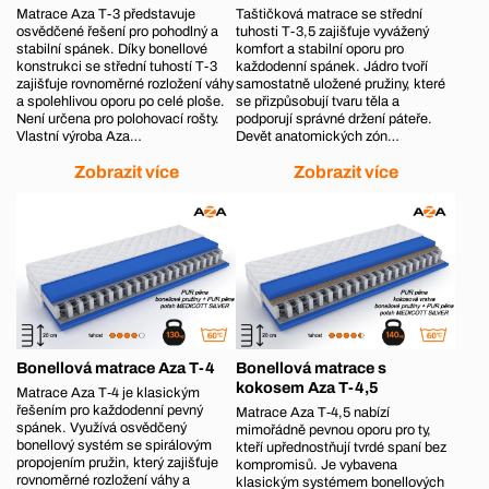
Matrace Aza T-3 představuje
Taštičková matrace se střední
osvědčené řešení pro pohodlný a
tuhosti T-3,5 zajišťuje vyvážený
stabilní spánek. Díky bonellové
komfort a stabilní oporu pro
konstrukci se střední tuhostí T-3
každodenní spánek. Jádro tvoří
zajišťuje rovnoměrné rozložení váhy
samostatně uložené pružiny, které
a spolehlivou oporu po celé ploše.
se přizpůsobují tvaru těla a
Není určena pro polohovací rošty.
podporují správné držení páteře.
Vlastní výroba Aza…
Devět anatomických zón…
Zobrazit více
Zobrazit více
Bonellová matrace Aza T-4
Bonellová matrace s
kokosem Aza T-4,5
Matrace Aza T‑4 je klasickým
řešením pro každodenní pevný
Matrace Aza T‑4,5 nabízí
spánek. Využívá osvědčený
mimořádně pevnou oporu pro ty,
bonellový systém se spirálovým
kteří upřednostňují tvrdé spaní bez
propojením pružin, který zajišťuje
kompromisů. Je vybavena
rovnoměrné rozložení váhy a
klasickým systémem bonellových