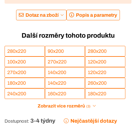
Dotaz na zboží
Popis a parametry
Další rozměry tohoto produktu
280x220
90x200
280x200
100x200
270x220
120x200
270x200
140x200
120x220
180x200
140x220
260x200
240x200
160x220
180x220
Zobrazit více rozměrů
(3)
3-4 týdny
Nejčastější dotazy
Dostupnost: