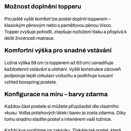
Možnost doplnění topperu
Pro ještě vyšší komfort lze postel doplnit topperem –
klasickým pěnovým nebo s paměťovou pěnou Visco.
Topper zvyšuje pohodlí, zlepšuje rozložení tlaku a přispívá k
delší životnosti matrace.
Komfortní výška pro snadné vstávání
Ložná výška 58 cm (s topperem až 63 cm) usnadňuje
každodenní vstávání a ulehání. Vyšší konstrukce zároveň
podporuje lepší cirkulaci vzduchu a podtrhuje luxusní
vzhled boxspring postele.
Konfigurace na míru – barvy zdarma
Každou část postele si můžete přizpůsobit dle vlastního
vkusu. Volba potahových látek i barev je zcela zdarma. Díky
tomu snadno sladíte postel s interiérem vaší ložnice.
Každý kus vyrábíme na zakázku. Získáte tak postel, která