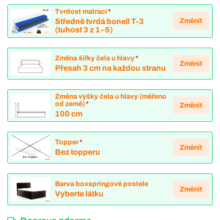
Tvrdost matrací
*
Změnit
Středně tvrdá bonell T-3
(tuhost 3 z 1–5)
Změna šířky čela u hlavy
*
Změnit
Přesah 3 cm na každou stranu
Změna výšky čela u hlavy (měřeno
od země)
*
Změnit
100 cm
Topper
*
Změnit
Bez topperu
Barva boxspringové postele
Změnit
Vyberte látku