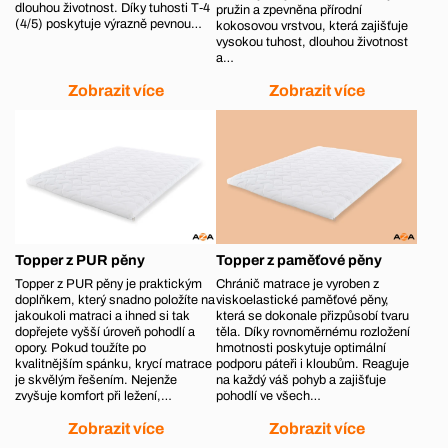
dlouhou životnost. Díky tuhosti T‑4
pružin a zpevněna přírodní
(4/5) poskytuje výrazně pevnou…
kokosovou vrstvou, která zajišťuje
vysokou tuhost, dlouhou životnost
a…
Zobrazit více
Zobrazit více
Topper z PUR pěny
Topper z paměťové pěny
Topper z PUR pěny je praktickým
Chránič matrace je vyroben z
doplňkem, který snadno položíte na
viskoelastické paměťové pěny,
jakoukoli matraci a ihned si tak
která se dokonale přizpůsobí tvaru
dopřejete vyšší úroveň pohodlí a
těla. Díky rovnoměrnému rozložení
opory. Pokud toužíte po
hmotnosti poskytuje optimální
kvalitnějším spánku, krycí matrace
podporu páteři i kloubům. Reaguje
je skvělým řešením. Nejenže
na každý váš pohyb a zajišťuje
zvyšuje komfort při ležení,…
pohodlí ve všech…
Zobrazit více
Zobrazit více