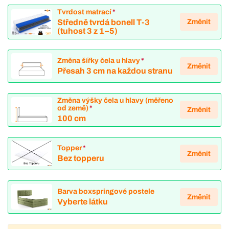
Tvrdost matrací
*
Změnit
Středně tvrdá bonell T-3
(tuhost 3 z 1–5)
Změna šířky čela u hlavy
*
Změnit
Přesah 3 cm na každou stranu
Změna výšky čela u hlavy (měřeno
od země)
*
Změnit
100 cm
Topper
*
Změnit
Bez topperu
Barva boxspringové postele
Změnit
Vyberte látku