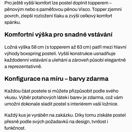
Pro ještě vyšší komfort lze postel doplnit topperem –
pěnovým nebo s paměťovou pěnou Visco. Topper zjemní
povrch, zlepší rozložení tlaku a zvýší celkový komfort
spánku.
Komfortní výška pro snadné vstávání
Ložná výška 58 cm (s topperem až 63 cm) patří mezi hlavní
výhody boxspring postelí. Vyšší konstrukce usnadňuje
každodenní vstávání a ulehání a zároveň působí elegantně
a reprezentativně.
Konfigurace na míru – barvy zdarma
Každou část postele si můžete přizpůsobit podle svého
vkusu. Výběr potahových látek i barev je zdarma, což vám
umožní dokonale sladit postel s interiérem vaší ložnice.
Každý kus je vyráběn na zakázku. Díky tomu získáte postel
přesně podle svých požadavků na design, tvrdost i
funkčnost.