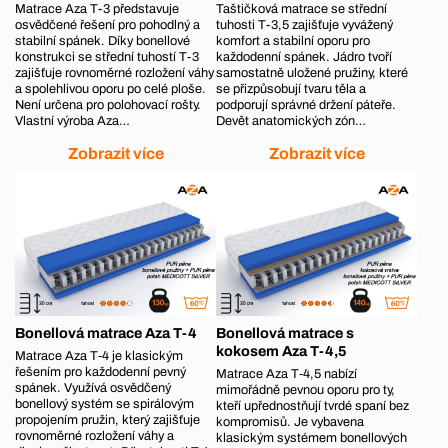
Matrace Aza T-3 představuje
Taštičková matrace se střední
osvědčené řešení pro pohodlný a
tuhosti T-3,5 zajišťuje vyvážený
stabilní spánek. Díky bonellové
komfort a stabilní oporu pro
konstrukci se střední tuhostí T-3
každodenní spánek. Jádro tvoří
zajišťuje rovnoměrné rozložení váhy
samostatně uložené pružiny, které
a spolehlivou oporu po celé ploše.
se přizpůsobují tvaru těla a
Není určena pro polohovací rošty.
podporují správné držení páteře.
Vlastní výroba Aza…
Devět anatomických zón…
Zobrazit více
Zobrazit více
Bonellová matrace Aza T-4
Bonellová matrace s
kokosem Aza T-4,5
Matrace Aza T‑4 je klasickým
řešením pro každodenní pevný
Matrace Aza T‑4,5 nabízí
spánek. Využívá osvědčený
mimořádně pevnou oporu pro ty,
bonellový systém se spirálovým
kteří upřednostňují tvrdé spaní bez
propojením pružin, který zajišťuje
kompromisů. Je vybavena
rovnoměrné rozložení váhy a
klasickým systémem bonellových