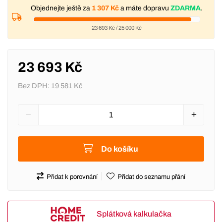
Objednejte ještě za
1 307 Kč
a máte dopravu
ZDARMA
.
23 693 Kč
/
25 000 Kč
23 693 Kč
Bez DPH:
19 581 Kč
Do košíku
Přidat k porovnání
Přidat do seznamu přání
Splátková kalkulačka