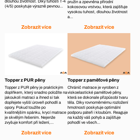
dlouhou životnost. Díky tuhosti T‑4
pružin a zpevněna přírodní
(4/5) poskytuje výrazně pevnou…
kokosovou vrstvou, která zajišťuje
vysokou tuhost, dlouhou životnost
a…
Zobrazit více
Zobrazit více
Topper z PUR pěny
Topper z paměťové pěny
Topper z PUR pěny je praktickým
Chránič matrace je vyroben z
doplňkem, který snadno položíte na
viskoelastické paměťové pěny,
jakoukoli matraci a ihned si tak
která se dokonale přizpůsobí tvaru
dopřejete vyšší úroveň pohodlí a
těla. Díky rovnoměrnému rozložení
opory. Pokud toužíte po
hmotnosti poskytuje optimální
kvalitnějším spánku, krycí matrace
podporu páteři i kloubům. Reaguje
je skvělým řešením. Nejenže
na každý váš pohyb a zajišťuje
zvyšuje komfort při ležení,…
pohodlí ve všech…
Zobrazit více
Zobrazit více