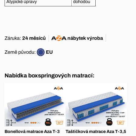
Atypické úpravy
dohodou
Záruka:
24 měsíců
nábytek
výroba
Země původu:
EU
Nabídka boxspringových matrací:
Bonellová matrace Aza T-3
Taštičková matrace Aza T-3,5