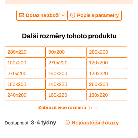
Dotaz na zboží
Popis a parametry
Další rozměry tohoto produktu
280x220
90x200
280x200
100x200
270x220
120x200
270x200
140x200
120x220
180x200
140x220
260x200
240x200
160x220
180x220
Zobrazit více rozměrů
(4)
3-4 týdny
Nejčastější dotazy
Dostupnost: