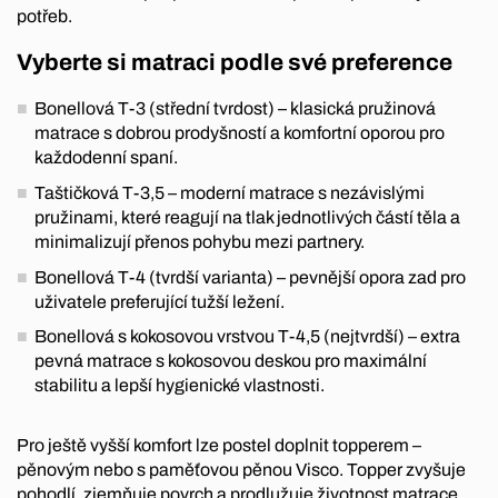
potřeb.
Vyberte si matraci podle své preference
Bonellová T-3 (střední tvrdost) – klasická pružinová
matrace s dobrou prodyšností a komfortní oporou pro
každodenní spaní.
Taštičková T-3,5 – moderní matrace s nezávislými
pružinami, které reagují na tlak jednotlivých částí těla a
minimalizují přenos pohybu mezi partnery.
Bonellová T-4 (tvrdší varianta) – pevnější opora zad pro
uživatele preferující tužší ležení.
Bonellová s kokosovou vrstvou T-4,5 (nejtvrdší) – extra
pevná matrace s kokosovou deskou pro maximální
stabilitu a lepší hygienické vlastnosti.
Pro ještě vyšší komfort lze postel doplnit topperem –
pěnovým nebo s paměťovou pěnou Visco. Topper zvyšuje
pohodlí, zjemňuje povrch a prodlužuje životnost matrace.