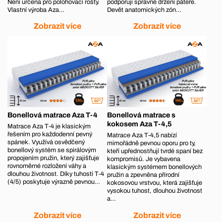
Není určena pro polohovací rošty.
podporují správné držení páteře.
Vlastní výroba Aza…
Devět anatomických zón…
Zobrazit více
Zobrazit více
Bonellová matrace Aza T-4
Bonellová matrace s
kokosem Aza T-4,5
Matrace Aza T‑4 je klasickým
řešením pro každodenní pevný
Matrace Aza T‑4,5 nabízí
spánek. Využívá osvědčený
mimořádně pevnou oporu pro ty,
bonellový systém se spirálovým
kteří upřednostňují tvrdé spaní bez
propojením pružin, který zajišťuje
kompromisů. Je vybavena
rovnoměrné rozložení váhy a
klasickým systémem bonellových
dlouhou životnost. Díky tuhosti T‑4
pružin a zpevněna přírodní
(4/5) poskytuje výrazně pevnou…
kokosovou vrstvou, která zajišťuje
vysokou tuhost, dlouhou životnost
a…
Zobrazit více
Zobrazit více