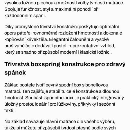
vysokou ložnou plochou a možností volby tvrdosti matrace.
Spojuje funkčnost, styl a maximální pohodlí při
každodenním spaní.
Díky promyšlené třívrstvé konstrukci poskytuje optimální
oporu páteře, rovnoměrné rozložení hmotnosti a dokonalé
kopírování křivek těla. Elegantní čalounění a vysoké
prošívané čelo dodávají posteli reprezentativní vzhled,
který se snadno přizpůsobí moderní i klasické ložnici.
Třívrstvá boxspring konstrukce pro zdravý
spánek
Základ postele tvoří pevný spodní box s bonellovou
matrací. Ten zajišťuje stabilitu celé konstrukce a dlouhou
životnost. Součástí spodního boxu je praktický integrovaný
úložný prostor, ideální pro lůžkoviny, přikrývky i sezónní
textil.
Na základ navazuje hlavní matrace dle vašeho výběru,
takže si můžete přizpůsobit tvrdost přesně podle svých