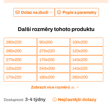
Dotaz na zboží
Popis a parametry
Další rozměry tohoto produktu
280x220
90x200
100x200
280x200
270x220
120x200
270x200
170x200
140x200
120x220
240x200
140x220
170x220
180x200
260x200
Zobrazit více rozměrů
(8)
3-4 týdny
Nejčastější dotazy
Dostupnost: