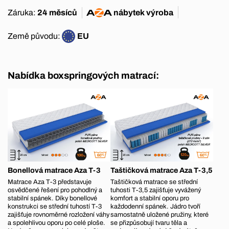
Záruka:
24 měsíců
nábytek
výroba
Země původu:
EU
Nabídka boxspringových matrací:
Bonellová matrace Aza T-3
Taštičková matrace Aza T-3,5
Matrace Aza T-3 představuje
Taštičková matrace se střední
osvědčené řešení pro pohodlný a
tuhosti T-3,5 zajišťuje vyvážený
stabilní spánek. Díky bonellové
komfort a stabilní oporu pro
konstrukci se střední tuhostí T-3
každodenní spánek. Jádro tvoří
zajišťuje rovnoměrné rozložení váhy
samostatně uložené pružiny, které
a spolehlivou oporu po celé ploše.
se přizpůsobují tvaru těla a