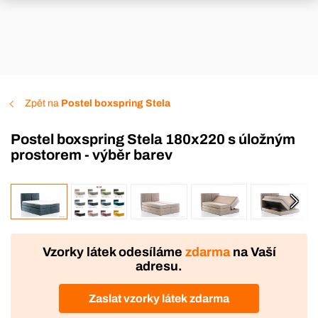
Zpět na
Postel boxspring Stela
Postel boxspring Stela 180x220 s úložným
prostorem - výběr barev
VÝROBA
DOPRAVA ZDARMA
Vzorky látek odesíláme
zdarma
na Vaší
adresu.
Zaslat vzorky látek zdarma