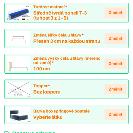
Tvrdost matrací
*
Změnit
Středně tvrdá bonell T-3
(tuhost 3 z 1–5)
Změna šířky čela u hlavy
*
Změnit
Přesah 3 cm na každou stranu
Změna výšky čela u hlavy (měřeno
od země)
*
Změnit
100 cm
Topper
*
Změnit
Bez topperu
Barva boxspringové postele
Změnit
Vyberte látku