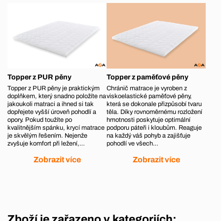
Topper z PUR pěny
Topper z paměťové pěny
Topper z PUR pěny je praktickým
Chránič matrace je vyroben z
doplňkem, který snadno položíte na
viskoelastické paměťové pěny,
jakoukoli matraci a ihned si tak
která se dokonale přizpůsobí tvaru
dopřejete vyšší úroveň pohodlí a
těla. Díky rovnoměrnému rozložení
opory. Pokud toužíte po
hmotnosti poskytuje optimální
kvalitnějším spánku, krycí matrace
podporu páteři i kloubům. Reaguje
je skvělým řešením. Nejenže
na každý váš pohyb a zajišťuje
zvyšuje komfort při ležení,…
pohodlí ve všech…
Zobrazit více
Zobrazit více
Zboží je zařazeno v kategoriích: