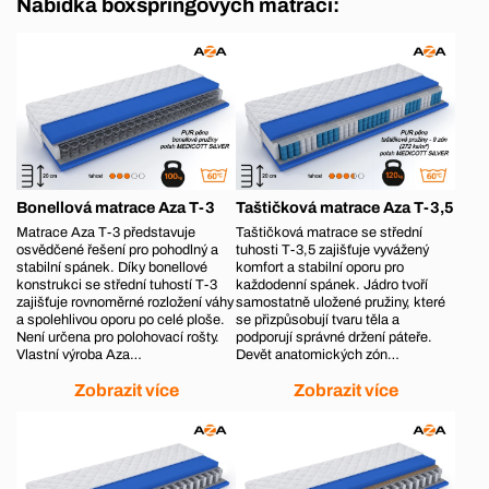
Nabídka boxspringových matrací:
Bonellová matrace Aza T-3
Taštičková matrace Aza T-3,5
Matrace Aza T-3 představuje
Taštičková matrace se střední
osvědčené řešení pro pohodlný a
tuhosti T-3,5 zajišťuje vyvážený
stabilní spánek. Díky bonellové
komfort a stabilní oporu pro
konstrukci se střední tuhostí T-3
každodenní spánek. Jádro tvoří
zajišťuje rovnoměrné rozložení váhy
samostatně uložené pružiny, které
a spolehlivou oporu po celé ploše.
se přizpůsobují tvaru těla a
Není určena pro polohovací rošty.
podporují správné držení páteře.
Vlastní výroba Aza…
Devět anatomických zón…
Zobrazit více
Zobrazit více