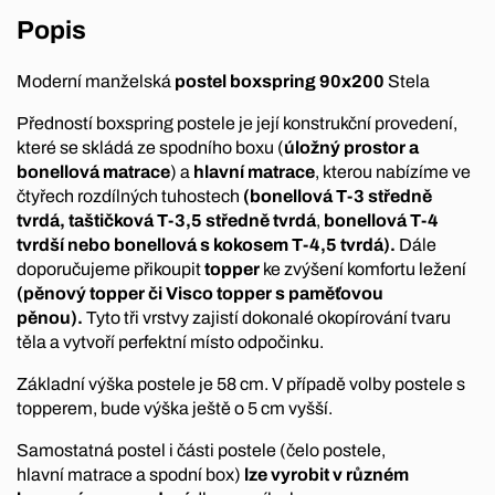
Popis
Moderní manželská
postel boxspring 90x200
Stela
Předností boxspring postele je její konstrukční provedení,
které se skládá ze spodního boxu (
úložný prostor a
bonellová matrace
) a
hlavní matrace
, kterou nabízíme ve
čtyřech rozdílných tuhostech
(bonellová T-3 středně
tvrdá, taštičková T-3,5 středně tvrdá
,
bonellová T-4
tvrdší nebo bonellová s kokosem T-4,5 tvrdá).
Dále
doporučujeme přikoupit
topper
ke zvýšení komfortu ležení
(pěnový topper či Visco topper s paměťovou
pěnou).
Tyto tři vrstvy zajistí dokonalé okopírování tvaru
těla a vytvoří perfektní místo odpočinku.
Základní výška postele je 58 cm. V případě volby postele s
topperem, bude výška ještě o 5 cm vyšší.
Samostatná postel i části postele (čelo postele,
hlavní matrace a spodní box)
lze vyrobit v různém