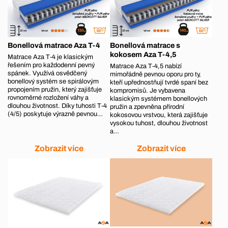
Bonellová matrace Aza T-4
Bonellová matrace s
kokosem Aza T-4,5
Matrace Aza T‑4 je klasickým
řešením pro každodenní pevný
Matrace Aza T‑4,5 nabízí
spánek. Využívá osvědčený
mimořádně pevnou oporu pro ty,
bonellový systém se spirálovým
kteří upřednostňují tvrdé spaní bez
propojením pružin, který zajišťuje
kompromisů. Je vybavena
rovnoměrné rozložení váhy a
klasickým systémem bonellových
dlouhou životnost. Díky tuhosti T‑4
pružin a zpevněna přírodní
(4/5) poskytuje výrazně pevnou…
kokosovou vrstvou, která zajišťuje
vysokou tuhost, dlouhou životnost
a…
Zobrazit více
Zobrazit více