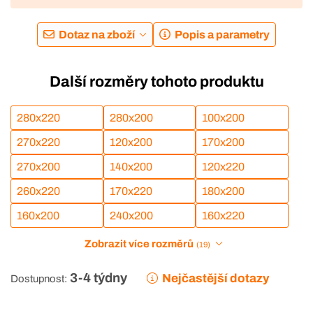
Dotaz na zboží
Popis a parametry
Další rozměry tohoto produktu
280x220
280x200
100x200
270x220
120x200
170x200
270x200
140x200
120x220
260x220
170x220
180x200
160x200
240x200
160x220
Zobrazit více rozměrů
(19)
3-4 týdny
Nejčastější dotazy
Dostupnost: