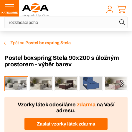
KATEGORIE
Zpět na
Postel boxspring Stela
Postel boxspring Stela 90x200 s úložným
prostorem - výběr barev
VÝROBA
Vzorky látek odesíláme
zdarma
na Vaší
adresu.
Zaslat vzorky látek zdarma