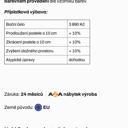
barevném provedení
dle vzorníku barev.
Příplatková výbava:
Boční čelo
3 890 Kč
Prodloužení postele o 10 cm
+ 10%
Zkrácení postele o 10 cm
+ 10%
Zvýšení úložného prostoru
+ 10%
Atypické úpravy
dohodou
Záruka:
24 měsíců
nábytek
výroba
Země původu:
EU