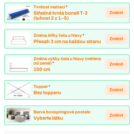
Tvrdost matrací
*
Změnit
Středně tvrdá bonell T-3
(tuhost 3 z 1–5)
Změna šířky čela u hlavy
*
Změnit
Přesah 3 cm na každou stranu
Změna výšky čela u hlavy (měřeno
od země)
*
Změnit
100 cm
Topper
*
Změnit
Bez topperu
Barva boxspringové postele
Změnit
Vyberte látku