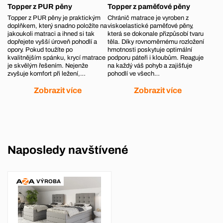
Topper z PUR pěny
Topper z paměťové pěny
Topper z PUR pěny je praktickým
Chránič matrace je vyroben z
doplňkem, který snadno položíte na
viskoelastické paměťové pěny,
jakoukoli matraci a ihned si tak
která se dokonale přizpůsobí tvaru
dopřejete vyšší úroveň pohodlí a
těla. Díky rovnoměrnému rozložení
opory. Pokud toužíte po
hmotnosti poskytuje optimální
kvalitnějším spánku, krycí matrace
podporu páteři i kloubům. Reaguje
je skvělým řešením. Nejenže
na každý váš pohyb a zajišťuje
zvyšuje komfort při ležení,…
pohodlí ve všech…
Zobrazit více
Zobrazit více
Naposledy navštívené
VÝROBA