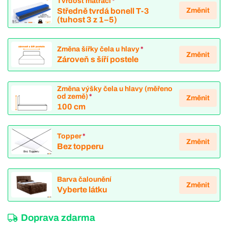
Tvrdost matrací
*
Změnit
Středně tvrdá bonell T-3
(tuhost 3 z 1–5)
Změna šířky čela u hlavy
*
Změnit
Zároveň s šíří postele
Změna výšky čela u hlavy (měřeno
od země)
*
Změnit
100 cm
Topper
*
Změnit
Bez topperu
Barva čalounění
Změnit
Vyberte látku
Doprava zdarma