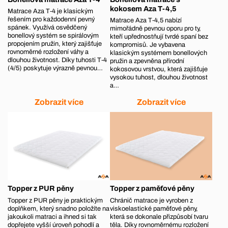
kokosem Aza T-4,5
Matrace Aza T‑4 je klasickým
řešením pro každodenní pevný
Matrace Aza T‑4,5 nabízí
spánek. Využívá osvědčený
mimořádně pevnou oporu pro ty,
bonellový systém se spirálovým
kteří upřednostňují tvrdé spaní bez
propojením pružin, který zajišťuje
kompromisů. Je vybavena
rovnoměrné rozložení váhy a
klasickým systémem bonellových
dlouhou životnost. Díky tuhosti T‑4
pružin a zpevněna přírodní
(4/5) poskytuje výrazně pevnou…
kokosovou vrstvou, která zajišťuje
vysokou tuhost, dlouhou životnost
a…
Zobrazit více
Zobrazit více
Topper z PUR pěny
Topper z paměťové pěny
Topper z PUR pěny je praktickým
Chránič matrace je vyroben z
doplňkem, který snadno položíte na
viskoelastické paměťové pěny,
jakoukoli matraci a ihned si tak
která se dokonale přizpůsobí tvaru
dopřejete vyšší úroveň pohodlí a
těla. Díky rovnoměrnému rozložení