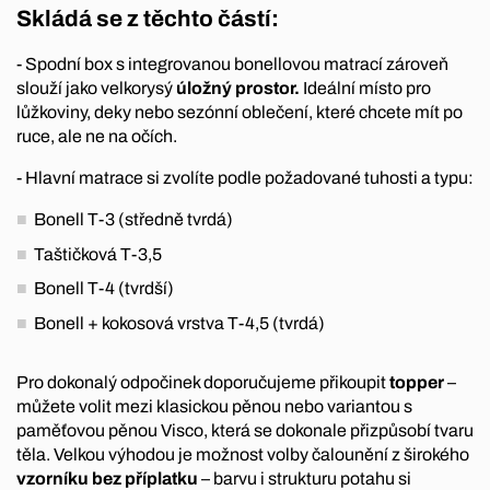
Skládá se z těchto částí:
- Spodní box s integrovanou bonellovou matrací zároveň
slouží jako velkorysý
úložný prostor.
Ideální místo pro
lůžkoviny, deky nebo sezónní oblečení, které chcete mít po
ruce, ale ne na očích.
- Hlavní matrace si zvolíte podle požadované tuhosti a typu:
Bonell T-3 (středně tvrdá)
Taštičková T-3,5
Bonell T-4 (tvrdší)
Bonell + kokosová vrstva T-4,5 (tvrdá)
Pro dokonalý odpočinek doporučujeme přikoupit
topper
–
můžete volit mezi klasickou pěnou nebo variantou s
paměťovou pěnou Visco, která se dokonale přizpůsobí tvaru
těla. Velkou výhodou je možnost volby čalounění z širokého
vzorníku bez příplatku
– barvu i strukturu potahu si