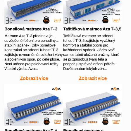
Bonellová matrace Aza T-3
Taštičková matrace Aza T-3,5
Matrace Aza T-3 představuje
Taštičková matrace se střední
osvědčené řešení pro pohodlný a
tuhosti T-3,5 zajišťuje vyvážený
stabilní spánek. Díky bonellové
komfort a stabilní oporu pro
konstrukci se střední tuhostí T-3
každodenní spánek. Jádro tvoří
zajišťuje rovnoměrné rozložení váhy
samostatně uložené pružiny, které
a spolehlivou oporu po celé ploše.
se přizpůsobují tvaru těla a
Není určena pro polohovací rošty.
podporují správné držení páteře.
Vlastní výroba Aza…
Devět anatomických zón…
Zobrazit více
Zobrazit více
Bonellová matrace Aza T-4
Bonellová matrace s