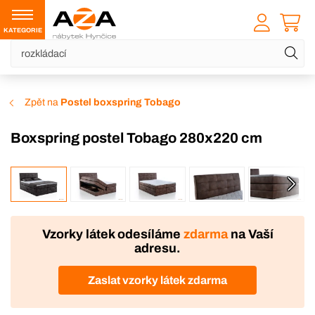
KATEGORIE
Zpět na
Postel boxspring Tobago
Boxspring postel Tobago 280x220 cm
VÝROBA
DOPRAVA ZDARMA
Vzorky látek odesíláme
zdarma
na Vaší
adresu.
Zaslat vzorky látek zdarma