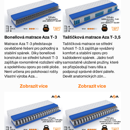
Bonellová matrace Aza T-3
Taštičková matrace Aza T-3,5
Matrace Aza T-3 představuje
Taštičková matrace se střední
osvědčené řešení pro pohodlný a
tuhosti T-3,5 zajišťuje vyvážený
stabilní spánek. Díky bonellové
komfort a stabilní oporu pro
konstrukci se střední tuhostí T-3
každodenní spánek. Jádro tvoří
zajišťuje rovnoměrné rozložení váhy
samostatně uložené pružiny, které
a spolehlivou oporu po celé ploše.
se přizpůsobují tvaru těla a
Není určena pro polohovací rošty.
podporují správné držení páteře.
Vlastní výroba Aza…
Devět anatomických zón…
Zobrazit více
Zobrazit více