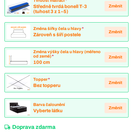
Tvrdost matrací
*
Změnit
Středně tvrdá bonell T-3
(tuhost 3 z 1–5)
Změna šířky čela u hlavy
*
Změnit
Zároveň s šíří postele
Změna výšky čela u hlavy (měřeno
od země)
*
Změnit
100 cm
Topper
*
Změnit
Bez topperu
Barva čalounění
Změnit
Vyberte látku
Doprava zdarma