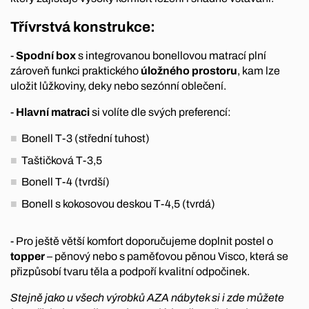
Třívrstvá konstrukce:
-
Spodní box
s integrovanou bonellovou matrací
plní
zároveň funkci praktického
úložného prostoru
, kam lze
uložit lůžkoviny, deky nebo sezónní oblečení.
-
Hlavní matraci
si volíte dle svých preferencí:
Bonell T-3 (střední tuhost)
Taštičková T-3,5
Bonell T-4 (tvrdší)
Bonell s kokosovou deskou T-4,5 (tvrdá)
- Pro ještě větší komfort doporučujeme doplnit postel o
topper
– pěnový nebo s paměťovou pěnou Visco, která se
přizpůsobí tvaru těla a podpoří kvalitní odpočinek.
Stejně jako u všech výrobků AZA nábytek si i zde můžete