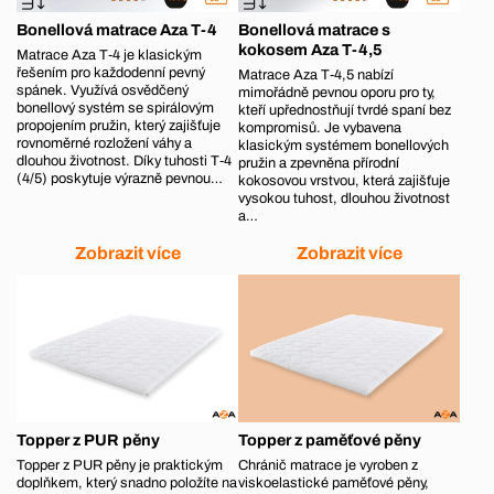
Bonellová matrace Aza T-4
Bonellová matrace s
kokosem Aza T-4,5
Matrace Aza T‑4 je klasickým
řešením pro každodenní pevný
Matrace Aza T‑4,5 nabízí
spánek. Využívá osvědčený
mimořádně pevnou oporu pro ty,
bonellový systém se spirálovým
kteří upřednostňují tvrdé spaní bez
propojením pružin, který zajišťuje
kompromisů. Je vybavena
rovnoměrné rozložení váhy a
klasickým systémem bonellových
dlouhou životnost. Díky tuhosti T‑4
pružin a zpevněna přírodní
(4/5) poskytuje výrazně pevnou…
kokosovou vrstvou, která zajišťuje
vysokou tuhost, dlouhou životnost
a…
Zobrazit více
Zobrazit více
Topper z PUR pěny
Topper z paměťové pěny
Topper z PUR pěny je praktickým
Chránič matrace je vyroben z
doplňkem, který snadno položíte na
viskoelastické paměťové pěny,