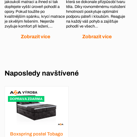
jakoukoli matraci a ihned si tak
která se dokonale přizpůsobí tvaru
dopřejete vyšší úroveň pohodlí a
těla. Díky rovnoměrnému rozložení
opory. Pokud toužíte po
hmotnosti poskytuje optimální
kvalitnějším spánku, krycí matrace
podporu páteři i kloubům. Reaguje
je skvělým řešením. Nejenže
na každý váš pohyb a zajišťuje
zvyšuje komfort při ležení,…
pohodlí ve všech…
Zobrazit více
Zobrazit více
Naposledy navštívené
VÝROBA
DOPRAVA ZDARMA
Boxspring postel Tobago