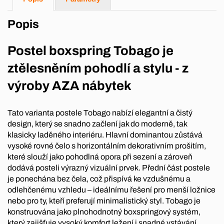
Popis
Postel boxspring Tobago je
ztělesněním pohodlí a stylu - z
výroby AZA nábytek
Tato varianta postele Tobago nabízí elegantní a čistý
design, který se snadno začlení jak do moderně, tak
klasicky laděného interiéru. Hlavní dominantou zůstává
vysoké rovné čelo s horizontálním dekorativním prošitím,
které slouží jako pohodlná opora při sezení a zároveň
dodává posteli výrazný vizuální prvek. Přední část postele
je ponechána bez čela, což přispívá ke vzdušnému a
odlehčenému vzhledu – ideálnímu řešení pro menší ložnice
nebo pro ty, kteří preferují minimalistický styl. Tobago je
konstruována jako plnohodnotný boxspringový systém,
který zajišťuje vysoký komfort ležení i snadné vstávání.