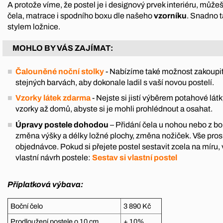
A protože víme, že postel je i designový prvek interiéru, můžeš
čela, matrace i spodního boxu dle našeho
vzorníku
. Snadno t
stylem ložnice.
MOHLO BY VÁS ZAJÍMAT:
Čalouněné noční stolky
- Nabízíme také možnost zakoupit
stejných barvách, aby dokonale ladil s vaší novou postelí.
Vzorky látek zdarma
- Nejste si jistí výběrem potahové l
vzorky až domů, abyste si je mohli prohlédnout a osahat.
Úpravy postele dohodou
– Přidání čela u nohou nebo z boku
změna výšky a délky ložné plochy, změna nožiček. Vše pro
objednávce. Pokud si přejete postel sestavit zcela na míru, 
vlastní návrh postele:
Sestav si vlastní postel
Příplatková výbava:
Boční čelo
3 890 Kč
Prodloužení postele o 10 cm
+ 10%