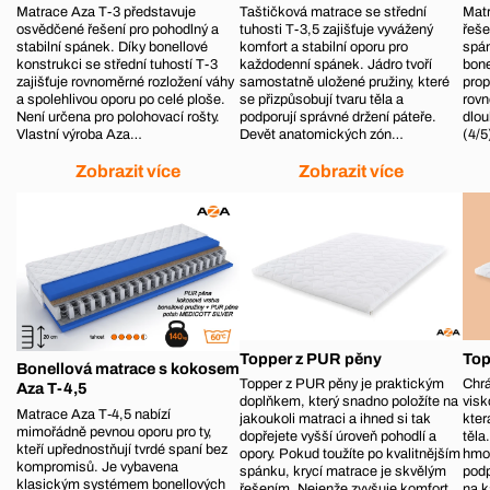
Matrace Aza T-3 představuje
Taštičková matrace se střední
Matr
osvědčené řešení pro pohodlný a
tuhosti T-3,5 zajišťuje vyvážený
řeše
stabilní spánek. Díky bonellové
komfort a stabilní oporu pro
spá
konstrukci se střední tuhostí T-3
každodenní spánek. Jádro tvoří
bone
zajišťuje rovnoměrné rozložení váhy
samostatně uložené pružiny, které
prop
a spolehlivou oporu po celé ploše.
se přizpůsobují tvaru těla a
rovn
Není určena pro polohovací rošty.
podporují správné držení páteře.
dlou
Vlastní výroba Aza…
Devět anatomických zón…
(4/5
Zobrazit více
Zobrazit více
Topper z PUR pěny
Top
Bonellová matrace s kokosem
Topper z PUR pěny je praktickým
Chrá
Aza T-4,5
doplňkem, který snadno položíte na
visk
Matrace Aza T‑4,5 nabízí
jakoukoli matraci a ihned si tak
kter
mimořádně pevnou oporu pro ty,
dopřejete vyšší úroveň pohodlí a
těla
kteří upřednostňují tvrdé spaní bez
opory. Pokud toužíte po kvalitnějším
hmot
kompromisů. Je vybavena
spánku, krycí matrace je skvělým
podp
klasickým systémem bonellových
řešením. Nejenže zvyšuje komfort
na k