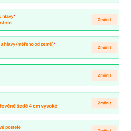
u hlavy
*
Změnit
ostele
 u hlavy (měřeno od země)
*
Změnit
Změnit
Změnit
 Dřevěné šedé 4 cm vysoké
vé postele
Změnit