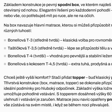
Základem konstrukce je pevný
spodní box
, ve kterém najdeš 
otevíraný od nohou. Elegantní řešení pro každodenní pohodlí 
nebo vše, co potřebuješ mít po ruce, ale ne na očích.
Na box navazuje hlavní matrace, kterou si můžeš přizpůsobit 
různých tuhostí:
Bonellová T‑3 (středně tvrdá) – klasická volba pro rovnoměr
Taštičková T‑3,5 (středně tvrdá) – lépe se přizpůsobí tělu a
Bonellová T‑4 (tvrdší) – vhodná pro pevnější a stabilní ležen
Bonellová s kokosem T‑4,5 (tvrdá) – extra tuhá, prodyšná a 
Chceš ještě vyšší komfort? Stačí přidat
topper
– buď klasický
Třívrstvá konstrukce (box, matrace, topper) se dokonale přizpůs
ideální podmínky pro hluboký odpočinek. Základní výška ložné
umožňuje pohodlné vstávání. S topperem dosáhneš výšky 60 
ulehnutí i vstávání je zaručen. Matrace jsou navíc opatřeny
pr
vše zůstává na svém místě, i když se během noci převaluješ.