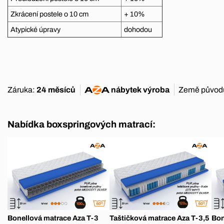
Zkrácení postele o 10 cm
+ 10%
Atypické úpravy
dohodou
Záruka:
24 měsíců
nábytek
výroba
Země původ
Nabídka boxspringových matrací:
Bonellová matrace Aza T-3
Taštičková matrace Aza T-3,5
Bon