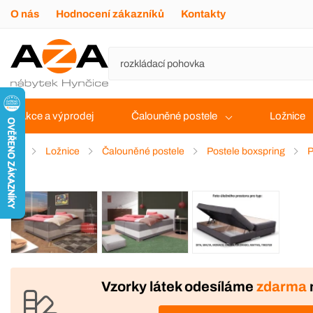
O nás
Hodnocení zákazníků
Kontakty
Akce a výprodej
Čalouněné postele
Ložnice
Ložnice
Čalouněné postele
Postele boxspring
P
VÝROBA
Vzorky látek odesíláme
zdarma