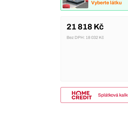
Vyberte látku
21 818 Kč
Bez DPH:
18 032 Kč
Splátková kal