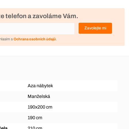
e telefon a zavoláme Vám.
Zavolejte mi
hlasím s
Ochrana osobních údajů
.
Aza nábytek
Manželská
190x200 cm
190 cm
čela
210 cm