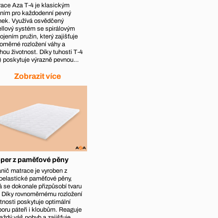
ace Aza T‑4 je klasickým
ním pro každodenní pevný
nek. Využívá osvědčený
llový systém se spirálovým
ojením pružin, který zajišťuje
oměrné rozložení váhy a
hou životnost. Díky tuhosti T‑4
) poskytuje výrazně pevnou…
Zobrazit více
per z paměťové pěny
nič matrace je vyroben z
oelastické paměťové pěny,
á se dokonale přizpůsobí tvaru
. Díky rovnoměrnému rozložení
nosti poskytuje optimální
oru páteři i kloubům. Reaguje
aždý váš pohyb a zajišťuje