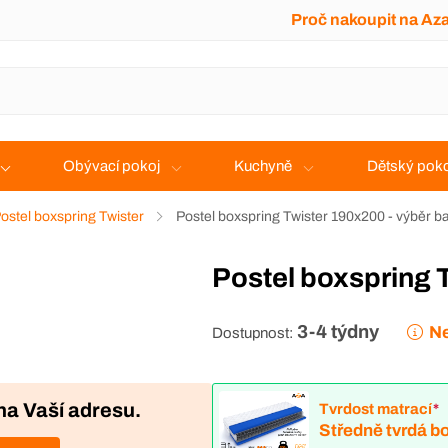
Proč nakoupit na Az
Obývací pokoj
Kuchyně
Dětský poko
ostel boxspring Twister
Postel boxspring Twister 190x200 - výběr b
Postel boxspring 
3-4 týdny
Ne
Dostupnost:
na Vaší adresu.
Tvrdost matrací
*
Středně tvrdá bo