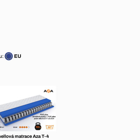
u:
EU
ellová matrace Aza T-4