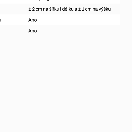
± 2 cm na šířku i délku a ± 1 cm na výšku
ů
Ano
Ano