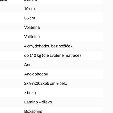
10 cm
55 cm
Volitelná
Volitelná
4 cm, dohodou bez nožiček.
do 140 kg (dle zvolené matrace)
Ano
Ano dohodou
2x 97x202x55 cm + čelo
z boku
Lamino + dřevo
Boxspring