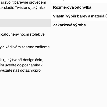
 si zvolit barevné provedení
Rozměrová odchylka
ak sladíš Twister s jakýmkoli
Vlastní výběr barev a materiál
Zakázková výroba
 čalouněný noční stolek ve
átky? Rádi vám zdarma zašleme
, jiný tvar či design čela,
sím uveďte do poznámky k
využijte náš dotazník pro