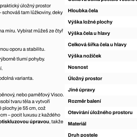
praktický úložný prostor
Hloubka čela
– schováš tam lůžkoviny, deky
Výška ložné plochy
na míru. Vybírat můžeš ze čtyř
Výška čela u hlavy
Celková šířka čela u hlavy
nou oporu a stabilitu.
Výška nožiček
 výborně tlumí pohyby.
Nosnost
í.
odolná varianta.
Úložný prostor
Jiné úpravy
 pěnový, nebo paměťový Visco.
Rozměr balení
obí tvaru těla a vytvoří
 plochy je 55 cm, což
Otevírání úložného prostoru
cm – pocit luxusu z každého
otiskluzovou
úpravou
, takže
Materiál
Druh postele