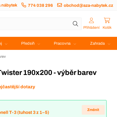
a nábytek
774 038 296
obchod@aza-nabytek.cz
Přihlášení
Košík
j
Předsíň
Pracovna
Zahrada
arev
Twister 190x200 - výběr barev
jčastější dotazy
Změnit
nell T-3 (tuhost 3 z 1–5)