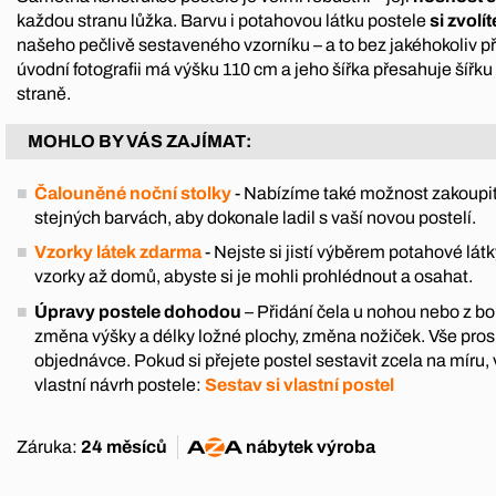
každou stranu lůžka. Barvu i potahovou látku postele
si zvolí
našeho pečlivě sestaveného vzorníku – a to bez jakéhokoliv př
úvodní fotografii má výšku 110 cm a jeho šířka přesahuje šířk
straně.
MOHLO BY VÁS ZAJÍMAT:
Čalouněné noční stolky
- Nabízíme také možnost zakoupit
stejných barvách, aby dokonale ladil s vaší novou postelí.
Vzorky látek zdarma
- Nejste si jistí výběrem potahové l
vzorky až domů, abyste si je mohli prohlédnout a osahat.
Úpravy postele dohodou
– Přidání čela u nohou nebo z boku
změna výšky a délky ložné plochy, změna nožiček. Vše pro
objednávce. Pokud si přejete postel sestavit zcela na míru, 
vlastní návrh postele:
Sestav si vlastní postel
Záruka:
24 měsíců
nábytek
výroba