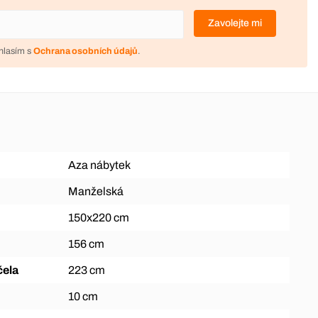
Zavolejte mi
hlasím s
Ochrana osobních údajů
.
Aza nábytek
Manželská
150x220 cm
156 cm
čela
223 cm
10 cm