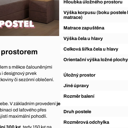
Hloubka úložného prostoru
Výška korpusu (boku postele bez
matrace)
Matrace zapuštěna
Výška čela u hlavy
Celková šířka čela u hlavy
m prostorem
Orientační výška ložné plochy
lem s měkce čalouněnými
a i designový prvek
Úložný prostor
ůžkoviny či sezónní oblečení.
Jiné úpravy
Rozměr balení
e sebe. V základním provedení
je
binaci od laťového přes
Druh postele
ajistí maximální pohodlí.
Rozměrová odchylka
iní 300 kg
, tedy 150 kg na