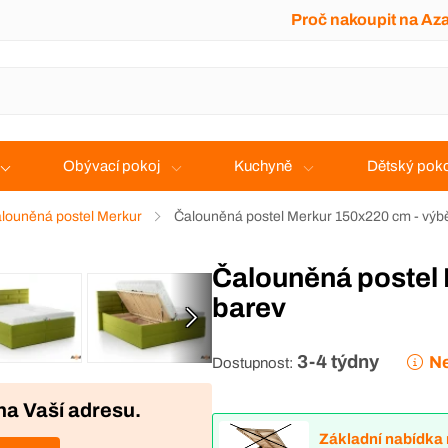
Proč nakoupit na Az
Obývací pokoj
Kuchyně
Dětský poko
louněná postel Merkur
Čalouněná postel Merkur 150x220 cm - výb
Čalouněná postel Merkur 150x220 cm - výběr
barev
3-4 týdny
Ne
Dostupnost:
na Vaší adresu.
Základní nabídka 