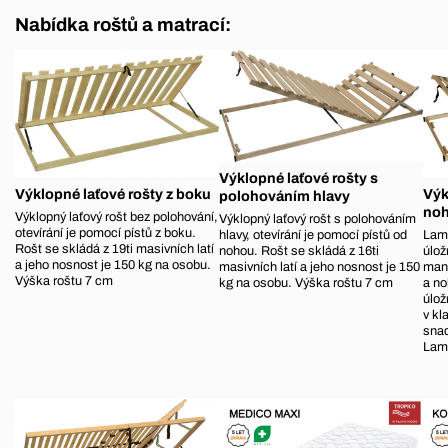
Nabídka roštů a matrací:
Výklopné laťové rošty s
Výklopné laťové rošty z boku
Výk
polohováním hlavy
noh
Výklopný laťový rošt bez polohování,
Výklopný laťový rošt s polohováním
otevírání je pomocí pístů z boku.
Lame
hlavy, otevírání je pomocí pístů od
Rošt se skládá z 19ti masivních latí
úlož
nohou. Rošt se skládá z 16ti
a jeho nosnost je 150 kg na osobu.
manu
masivních latí a jeho nosnost je 150
Výška roštu 7 cm
a no
kg na osobu. Výška roštu 7 cm
úlož
v kl
snad
Lame