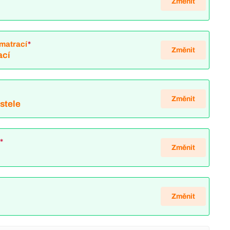
Změnit
matrací
*
Změnit
ací
*
Změnit
ostele
*
Změnit
Změnit