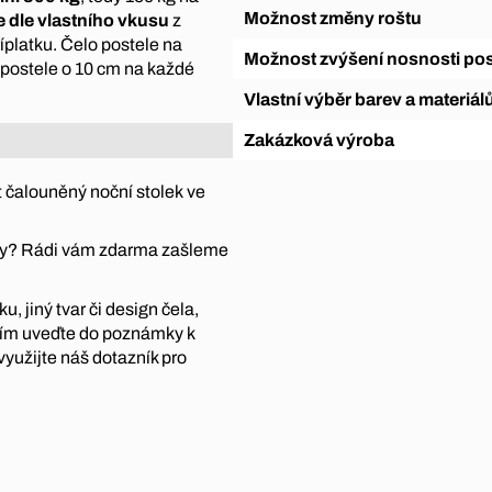
Možnost změny roštu
te dle vlastního vkusu
z
íplatku. Čelo postele na
Možnost zvýšení nosnosti pos
u postele o 10 cm na každé
Vlastní výběr barev a materiál
Zakázková výroba
 čalouněný noční stolek ve
átky? Rádi vám zdarma zašleme
, jiný tvar či design čela,
sím uveďte do poznámky k
využijte náš dotazník pro