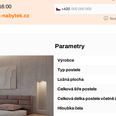
16:00
+420
-nabytek.cz
Sou
Parametry
Výrobce
Typ postele
Ložná plocha
Celková šíře postele
Celková délka postele včetně 
Hloubka čela