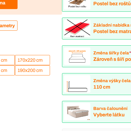
rma
Postel bez roštů
Základní nabídka 
rametry
Postel bez matr
Změna šířky čela
Zároveň s šíří p
 cm
170x220 cm
 cm
190x200 cm
Změna výšky čela
110 cm
Barva čalounění
Vyberte látku