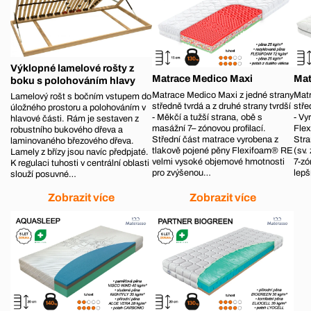
Výklopné lamelové rošty z
Matrace Medico Maxi
Mat
boku s polohováním hlavy
Matrace Medico Maxi z jedné strany
Matr
Lamelový rošt s bočním vstupem do
středně tvrdá a z druhé strany tvrdší
stře
úložného prostoru a polohováním v
- Měkčí a tužší strana, obě s
- Vy
hlavové části. Rám je sestaven z
masážní 7– zónovou profilací.
Flex
robustního bukového dřeva a
Střední část matrace vyrobena z
Stra
laminovaného březového dřeva.
tlakově pojené pěny Flexifoam® RE
(sv.
Lamely z břízy jsou navíc předpjaté.
velmi vysoké objemové hmotnosti
7-zó
K regulaci tuhosti v centrální oblasti
pro zvýšenou…
lep
slouží posuvné…
Zobrazit více
Zobrazit více