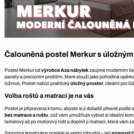
Čalouněná postel Merkur s úložný
Postel Merkur od
výrobce Aza nábytek
zaujme moderním če
panely a precizním prošitím, které slouží jako pohodlná opěrk
ložnice. Postel nabízí praktický
úložný prostor
, ideální pro l
Volba roštů a matrací je na vás
Postel je připravena k tomu, abyste si ji doladili přesně podl
bez matrace a roštu
, což vám umožňuje vybrat si ideální kom
lamelový až po motorový rošt a doplnit ji matrací, která vám z
Samotná konstrukce postele je velmi robustní – její
nosnost č