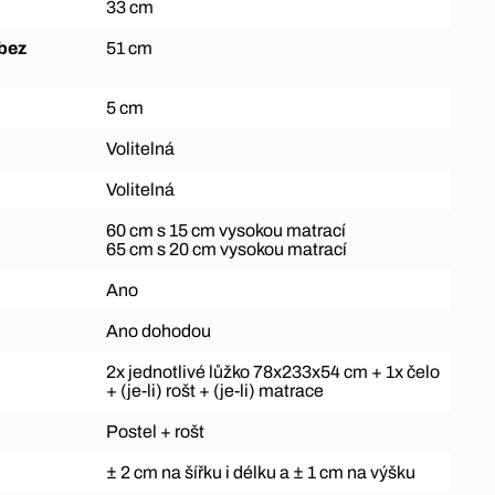
33 cm
51 cm
5 cm
Volitelná
Volitelná
60 cm s 15 cm vysokou matrací
65 cm s 20 cm vysokou matrací
Ano
Ano dohodou
2x jednotlivé lůžko 78x233x54 cm + 1x čelo
+ (je-li) rošt + (je-li) matrace
Postel + rošt
± 2 cm na šířku i délku a ± 1 cm na výšku