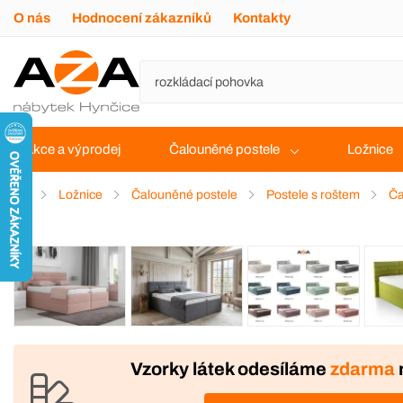
O nás
Hodnocení zákazníků
Kontakty
Akce a výprodej
Čalouněné postele
Ložnice
Ložnice
Čalouněné postele
Postele s roštem
Ča
VÝROBA
Vzorky látek odesíláme
zdarma