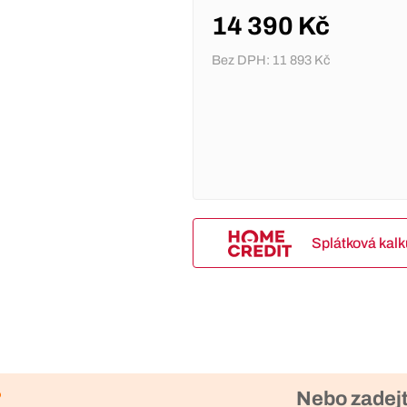
14 390 Kč
Bez DPH:
11 893 Kč
Splátková kal
?
Nebo zadejt