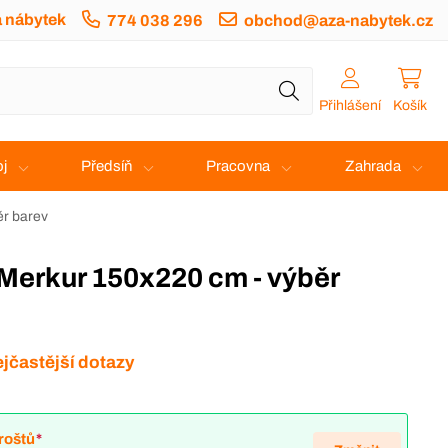
a nábytek
774 038 296
obchod@aza-nabytek.cz
Přihlášení
Košík
j
Předsíň
Pracovna
Zahrada
ěr barev
jčastější dotazy
roštů
*