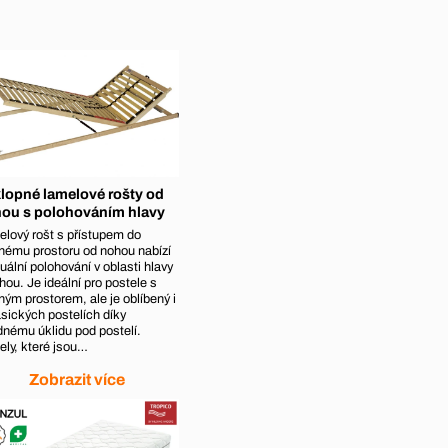
lopné lamelové rošty od
ou s polohováním hlavy
lový rošt s přístupem do
nému prostoru od nohou nabízí
ální polohování v oblasti hlavy
hou. Je ideální pro postele s
ným prostorem, ale je oblíbený i
asických postelích díky
nému úklidu pod postelí.
ly, které jsou…
Zobrazit více