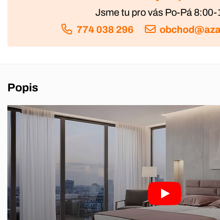
Jsme tu pro vás Po-Pá 8:00-
774 038 296
obchod@aza
Popis