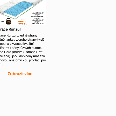
race Konzul
ace Konzul z jedné strany
dně tvrdá a z druhé strany tvrdší
robena z vysoce kvalitní
ifoam® pěny různých hustot.
na Hard (modrá) i strana Soft
 zelená), jsou doplněny masážní
novou anatomickou profilací pro
ší…
Zobrazit více