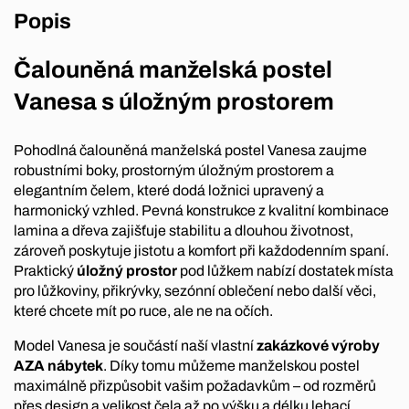
Popis
Čalouněná manželská postel
Vanesa s úložným prostorem
Pohodlná čalouněná manželská postel Vanesa zaujme
robustními boky, prostorným úložným prostorem a
elegantním čelem, které dodá ložnici upravený a
harmonický vzhled. Pevná konstrukce z kvalitní kombinace
lamina a dřeva zajišťuje stabilitu a dlouhou životnost,
zároveň poskytuje jistotu a komfort při každodenním spaní.
Praktický
úložný prostor
pod lůžkem nabízí dostatek místa
pro lůžkoviny, přikrývky, sezónní oblečení nebo další věci,
které chcete mít po ruce, ale ne na očích.
Model Vanesa je součástí naší vlastní
zakázkové výroby
AZA nábytek
. Díky tomu můžeme manželskou postel
maximálně přizpůsobit vašim požadavkům – od rozměrů
přes design a velikost čela až po výšku a délku lehací