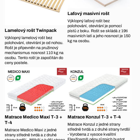
Laťový masivní rošt
Výklopný laťový rošt bez
polohování, otevírání je pomocí
Lamelový rošt Twinpack
pístů z boku. Rošt se skládá z 19ti
masivních latí a jeho nosnost je 150
Výklopný lamelový rošt bez
kg na osobu.
polohování, otevírání je od nohou.
Rošt je připevněn na pružinový
mechanismus nosnost 110 kg na
osobu. Tento rošt je započítán do
ceny postele.
Matrace Medico Maxi T-3 +
Matrace Konzul T-3 + T-4
T-4
Matrace Konzul z jedné strany
středně tvrdá a z druhé strany tvrdší
Matrace Medico Maxi z jedné
- Vyrobena z vysoce kvalitní
strany středně tvrdá a z druhé
Flexifoam® pěny různých hustot.
strany tvrdší - Měkčí a tužší strana,