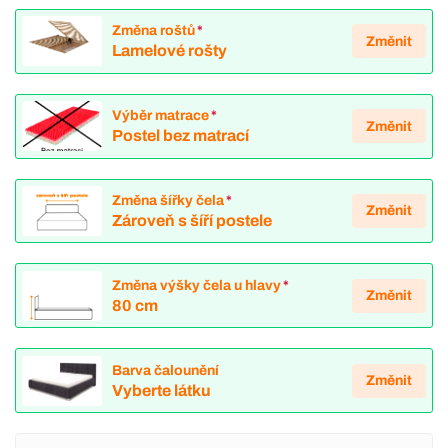
Změna roštů
*
Změnit
Lamelové rošty
Výběr matrace
*
Změnit
Postel bez matrací
Změna šířky čela
*
Změnit
Zároveň s šíří postele
Změna výšky čela u hlavy
*
Změnit
80 cm
Barva čalounění
Změnit
Vyberte látku