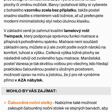
plochy či změnu nožiček. Barvy i potahové látky si vyberete
z bohatého
vzorníku zcela bez příplatku
, takže postel
snadno sladíte s interiérem vaší ložnice, ať už preferujete
moderní minimalistický styl nebo útulnou klasiku.
V základní ceně je zahrnut kvalitní
lamelový rošt
Twinpack
, který podporuje správnou funkci matrace a
přispívá k pohodlnému spánku. Matrace není součástí
základní ceny, můžete si ji ale zvolit podle svých nároků na
komfort, tuhost a výšku. Celková výška ložné plochy se
následně odvíjí od zvoleného typu matrace. Manželská
postel Vanesa je tak skvělou volbou pro všechny, kdo hledají
praktickou čalouněnou postel s úložným prostorem,
možností úprav na míru a jistotou, že ji pro ně vyrobíme
přímo
v AZA nábytek.
MOHLO BY VÁS ZAJÍMAT:
Čalouněné noční stolky
- Nabízíme také možnost
zakoupit čalouněný noční stolek ve stejných barvách, aby