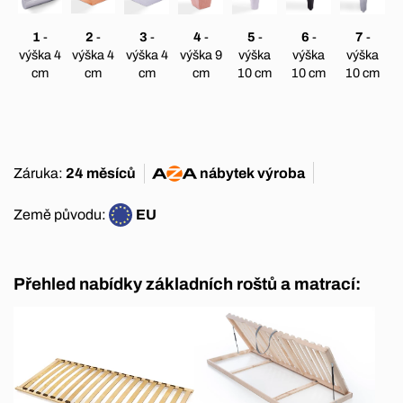
1
-
2
-
3
-
4
-
5
-
6
-
7
-
výška 4
výška 4
výška 4
výška 9
výška
výška
výška
cm
cm
cm
cm
10 cm
10 cm
10 cm
Záruka:
24 měsíců
nábytek
výroba
Země původu:
EU
Přehled nabídky základních roštů a matrací: