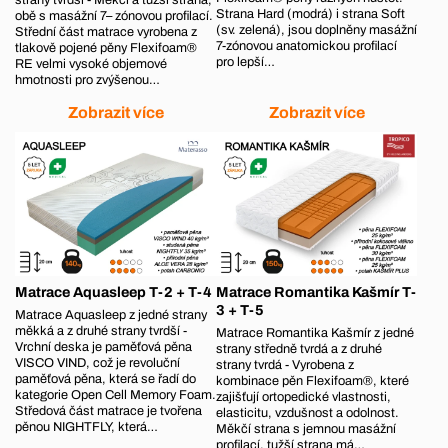
Strana Hard (modrá) i strana Soft
obě s masážní 7– zónovou profilací.
(sv. zelená), jsou doplněny masážní
Střední část matrace vyrobena z
7-zónovou anatomickou profilací
tlakově pojené pěny Flexifoam®
pro lepší…
RE velmi vysoké objemové
hmotnosti pro zvýšenou…
Zobrazit více
Zobrazit více
Matrace Aquasleep T-2 + T-4
Matrace Romantika Kašmír T-
3 + T-5
Matrace Aquasleep z jedné strany
měkká a z druhé strany tvrdší -
Matrace Romantika Kašmír z jedné
Vrchní deska je paměťová pěna
strany středně tvrdá a z druhé
VISCO VIND, což je revoluční
strany tvrdá - Vyrobena z
paměťová pěna, která se řadí do
kombinace pěn Flexifoam®, které
kategorie Open Cell Memory Foam.
zajišťují ortopedické vlastnosti,
Středová část matrace je tvořena
elasticitu, vzdušnost a odolnost.
pěnou NIGHTFLY, která…
Měkčí strana s jemnou masážní
profilací, tužší strana má…