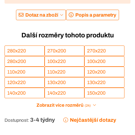
Dotaz na zboží
Popis a parametry
Další rozměry tohoto produktu
280x220
270x200
270x220
280x200
100x220
100x200
110x200
110x220
120x200
120x220
130x200
130x220
140x200
140x220
150x200
Zobrazit více rozměrů
(24)
3-4 týdny
Nejčastější dotazy
Dostupnost: