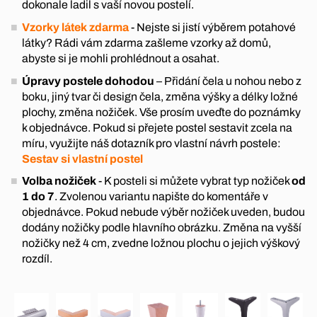
dokonale ladil s vaší novou postelí.
Vzorky látek zdarma
- Nejste si jistí výběrem potahové
látky? Rádi vám zdarma zašleme vzorky až domů,
abyste si je mohli prohlédnout a osahat.
Úpravy postele dohodou
– Přidání čela u nohou nebo z
boku, jiný tvar či design čela, změna výšky a délky ložné
plochy, změna nožiček. Vše prosím uveďte do poznámky
k objednávce. Pokud si přejete postel sestavit zcela na
míru, využijte náš dotazník pro vlastní návrh postele:
Sestav si vlastní postel
Volba nožiček
- K posteli si můžete vybrat typ nožiček
od
1 do 7
. Zvolenou variantu napište do komentáře v
objednávce. Pokud nebude výběr nožiček uveden, budou
dodány nožičky podle hlavního obrázku. Změna na vyšší
nožičky než 4 cm, zvedne ložnou plochu o jejich výškový
rozdíl.