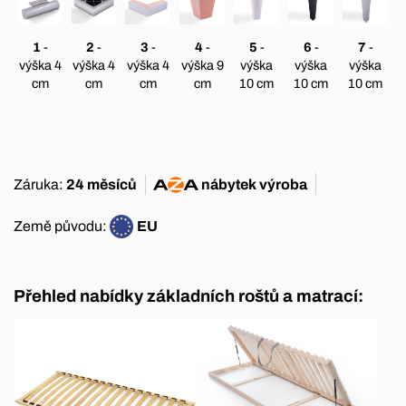
1
-
2
-
3
-
4
-
5
-
6
-
7
-
výška 4
výška 4
výška 4
výška 9
výška
výška
výška
cm
cm
cm
cm
10 cm
10 cm
10 cm
Záruka:
24 měsíců
nábytek
výroba
Země původu:
EU
Přehled nabídky základních roštů a matrací: