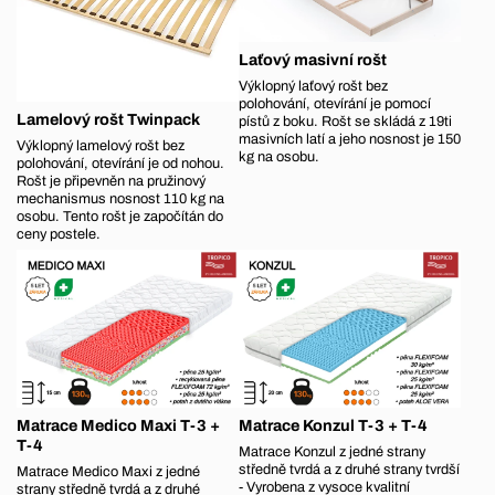
Laťový masivní rošt
Výklopný laťový rošt bez
polohování, otevírání je pomocí
Lamelový rošt Twinpack
pístů z boku. Rošt se skládá z 19ti
masivních latí a jeho nosnost je 150
Výklopný lamelový rošt bez
kg na osobu.
polohování, otevírání je od nohou.
Rošt je připevněn na pružinový
mechanismus nosnost 110 kg na
osobu. Tento rošt je započítán do
ceny postele.
Matrace Medico Maxi T-3 +
Matrace Konzul T-3 + T-4
T-4
Matrace Konzul z jedné strany
středně tvrdá a z druhé strany tvrdší
Matrace Medico Maxi z jedné
- Vyrobena z vysoce kvalitní
strany středně tvrdá a z druhé