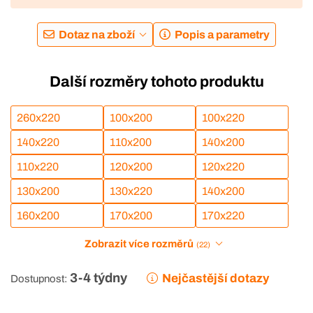
Dotaz na zboží
Popis a parametry
Další rozměry tohoto produktu
260x220
100x200
100x220
140x220
110x200
140x200
110x220
120x200
120x220
130x200
130x220
140x200
160x200
170x200
170x220
Zobrazit více rozměrů
(22)
3-4 týdny
Nejčastější dotazy
Dostupnost: