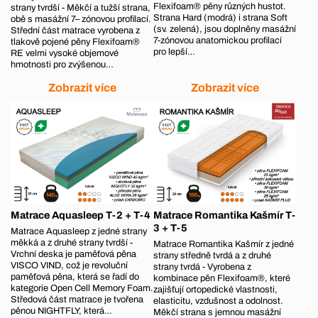
Flexifoam® pěny různých hustot.
strany tvrdší - Měkčí a tužší strana,
Strana Hard (modrá) i strana Soft
obě s masážní 7– zónovou profilací.
(sv. zelená), jsou doplněny masážní
Střední část matrace vyrobena z
7-zónovou anatomickou profilací
tlakově pojené pěny Flexifoam®
pro lepší…
RE velmi vysoké objemové
hmotnosti pro zvýšenou…
Zobrazit více
Zobrazit více
Matrace Aquasleep T-2 + T-4
Matrace Romantika Kašmír T-
3 + T-5
Matrace Aquasleep z jedné strany
měkká a z druhé strany tvrdší -
Matrace Romantika Kašmír z jedné
Vrchní deska je paměťová pěna
strany středně tvrdá a z druhé
VISCO VIND, což je revoluční
strany tvrdá - Vyrobena z
paměťová pěna, která se řadí do
kombinace pěn Flexifoam®, které
kategorie Open Cell Memory Foam.
zajišťují ortopedické vlastnosti,
Středová část matrace je tvořena
elasticitu, vzdušnost a odolnost.
pěnou NIGHTFLY, která…
Měkčí strana s jemnou masážní