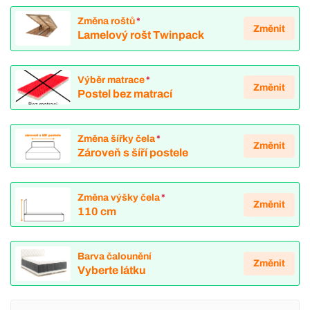
Změna roštů
*
Změnit
Lamelový rošt Twinpack
Výběr matrace
*
Změnit
Postel bez matrací
Změna šířky čela
*
Změnit
Zároveň s šíří postele
Změna výšky čela
*
Změnit
110 cm
Barva čalounění
Změnit
Vyberte látku