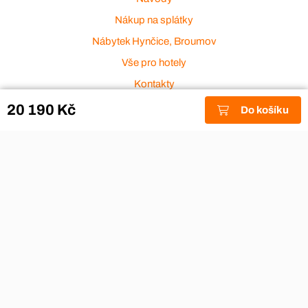
Nákup na splátky
Nábytek Hynčice, Broumov
Vše pro hotely
Kontakty
Přijímáme platební karty
20 190 Kč
Do košíku
Copyright © 2026
Aza nábytek
|
Nábytek Hynčice, Broumov