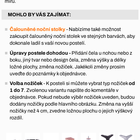
míru.
MOHLO BY VÁS ZAJÍMAT:
Čalouněné noční stolky
- Nabízíme také možnost
zakoupit čalouněný noční stolek ve stejných barvách, aby
dokonale ladil s vaší novou postelí.
Úpravy postele dohodou -
Přidání čela u nohou nebo z
boku, jiný tvar nebo design čela, změna výšky a délky
ložné plochy, změna nožiček. Jakékoli změny prosím
uveďte do poznámky k objednávce.
Volba nožiček
- K posteli si můžete vybrat typ nožiček
od
1 do 7
. Zvolenou variantu napište do komentáře v
objednávce. Pokud nebude výběr nožiček uveden, budou
dodány nožičky podle hlavního obrázku. Změna na vyšší
nožičky než 4 cm, zvedne ložnou plochu o jejich výškový
rozdíl.