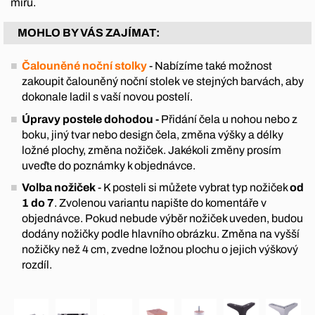
míru.
MOHLO BY VÁS ZAJÍMAT:
Čalouněné noční stolky
- Nabízíme také možnost
zakoupit čalouněný noční stolek ve stejných barvách, aby
dokonale ladil s vaší novou postelí.
Úpravy postele dohodou -
Přidání čela u nohou nebo z
boku, jiný tvar nebo design čela, změna výšky a délky
ložné plochy, změna nožiček. Jakékoli změny prosím
uveďte do poznámky k objednávce.
Volba nožiček
- K posteli si můžete vybrat typ nožiček
od
1 do 7
. Zvolenou variantu napište do komentáře v
objednávce. Pokud nebude výběr nožiček uveden, budou
dodány nožičky podle hlavního obrázku. Změna na vyšší
nožičky než 4 cm, zvedne ložnou plochu o jejich výškový
rozdíl.