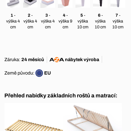
1
-
2
-
3
-
4
-
5
-
6
-
7
-
výška 4
výška 4
výška 4
výška 9
výška
výška
výška
cm
cm
cm
cm
10 cm
10 cm
10 cm
Záruka:
24 měsíců
nábytek
výroba
Země původu:
EU
Přehled nabídky základních roštů a matrací: