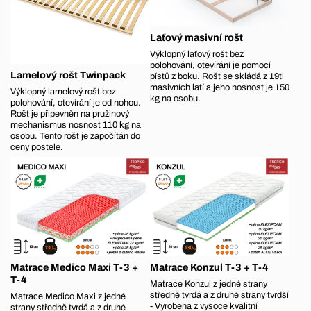
Laťový masivní rošt
Výklopný laťový rošt bez
polohování, otevírání je pomocí
Lamelový rošt Twinpack
pístů z boku. Rošt se skládá z 19ti
masivních latí a jeho nosnost je 150
Výklopný lamelový rošt bez
kg na osobu.
polohování, otevírání je od nohou.
Rošt je připevněn na pružinový
mechanismus nosnost 110 kg na
osobu. Tento rošt je započítán do
ceny postele.
Matrace Medico Maxi T-3 +
Matrace Konzul T-3 + T-4
T-4
Matrace Konzul z jedné strany
středně tvrdá a z druhé strany tvrdší
Matrace Medico Maxi z jedné
- Vyrobena z vysoce kvalitní
strany středně tvrdá a z druhé