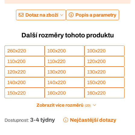
Dotaz na zboží
Popis a parametry
Další rozměry tohoto produktu
260x220
100x200
100x220
110x200
110x220
120x200
120x220
130x200
130x220
140x200
140x220
150x200
150x220
160x200
160x220
Zobrazit více rozměrů
(20)
3-4 týdny
Nejčastější dotazy
Dostupnost: