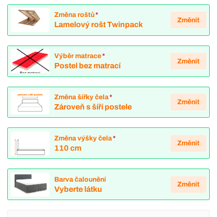
Změna roštů
*
Změnit
Lamelový rošt Twinpack
Výběr matrace
*
Změnit
Postel bez matrací
Změna šířky čela
*
Změnit
Zároveň s šíří postele
Změna výšky čela
*
Změnit
110 cm
Barva čalounění
Změnit
Vyberte látku