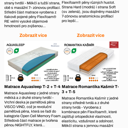
Flexifoam® pěny různých hustot.
strany tvrdší - Měkčí a tužší strana,
Strana Hard (modrá) i strana Soft
obě s masážní 7– zónovou profilací.
(sv. zelená), jsou doplněny masážní
Střední část matrace vyrobena z
7-zónovou anatomickou profilací
tlakově pojené pěny Flexifoam®
pro lepší…
RE velmi vysoké objemové
hmotnosti pro zvýšenou…
Zobrazit více
Zobrazit více
Matrace Aquasleep T-2 + T-4
Matrace Romantika Kašmír T-
3 + T-5
Matrace Aquasleep z jedné strany
měkká a z druhé strany tvrdší -
Matrace Romantika Kašmír z jedné
Vrchní deska je paměťová pěna
strany středně tvrdá a z druhé
VISCO VIND, což je revoluční
strany tvrdá - Vyrobena z
paměťová pěna, která se řadí do
kombinace pěn Flexifoam®, které
kategorie Open Cell Memory Foam.
zajišťují ortopedické vlastnosti,
Středová část matrace je tvořena
elasticitu, vzdušnost a odolnost.
pěnou NIGHTFLY, která…
Měkčí strana s jemnou masážní