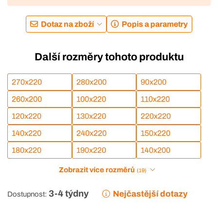
Dotaz na zboží
Popis a parametry
Další rozměry tohoto produktu
270x220
280x200
90x200
260x200
100x220
110x220
120x220
130x220
220x220
140x220
240x220
150x220
180x220
190x220
140x200
Zobrazit více rozměrů
(19)
3-4 týdny
Nejčastější dotazy
Dostupnost: