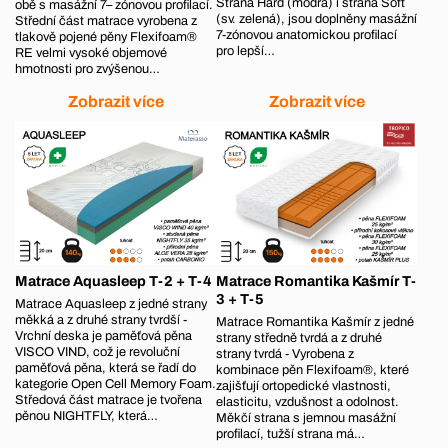
Strana Hard (modrá) i strana Soft
obě s masážní 7– zónovou profilací.
(sv. zelená), jsou doplněny masážní
Střední část matrace vyrobena z
7-zónovou anatomickou profilací
tlakově pojené pěny Flexifoam®
pro lepší…
RE velmi vysoké objemové
hmotnosti pro zvýšenou…
Zobrazit více
Zobrazit více
Matrace Aquasleep T-2 + T-4
Matrace Romantika Kašmír T-
3 + T-5
Matrace Aquasleep z jedné strany
měkká a z druhé strany tvrdší -
Matrace Romantika Kašmír z jedné
Vrchní deska je paměťová pěna
strany středně tvrdá a z druhé
VISCO VIND, což je revoluční
strany tvrdá - Vyrobena z
paměťová pěna, která se řadí do
kombinace pěn Flexifoam®, které
kategorie Open Cell Memory Foam.
zajišťují ortopedické vlastnosti,
Středová část matrace je tvořena
elasticitu, vzdušnost a odolnost.
pěnou NIGHTFLY, která…
Měkčí strana s jemnou masážní
profilací, tužší strana má…