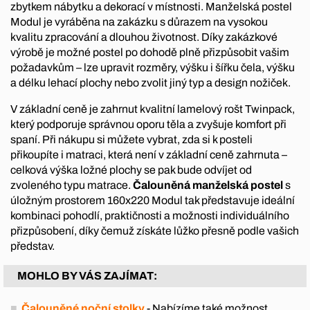
zbytkem nábytku a dekorací v místnosti. Manželská postel
Modul je vyráběna na zakázku s důrazem na vysokou
kvalitu zpracování a dlouhou životnost. Díky zakázkové
výrobě je možné postel po dohodě plně přizpůsobit vašim
požadavkům – lze upravit rozměry, výšku i šířku čela, výšku
a délku lehací plochy nebo zvolit jiný typ a design nožiček.
V základní ceně je zahrnut kvalitní lamelový rošt Twinpack,
který podporuje správnou oporu těla a zvyšuje komfort při
spaní. Při nákupu si můžete vybrat, zda si k posteli
přikoupíte i matraci, která není v základní ceně zahrnuta –
celková výška ložné plochy se pak bude odvíjet od
zvoleného typu matrace.
Čalouněná manželská postel
s
úložným prostorem 160x220 Modul tak představuje ideální
kombinaci pohodlí, praktičnosti a možnosti individuálního
přizpůsobení, díky čemuž získáte lůžko přesně podle vašich
představ.
MOHLO BY VÁS ZAJÍMAT:
Čalouněné noční stolky
- Nabízíme také možnost