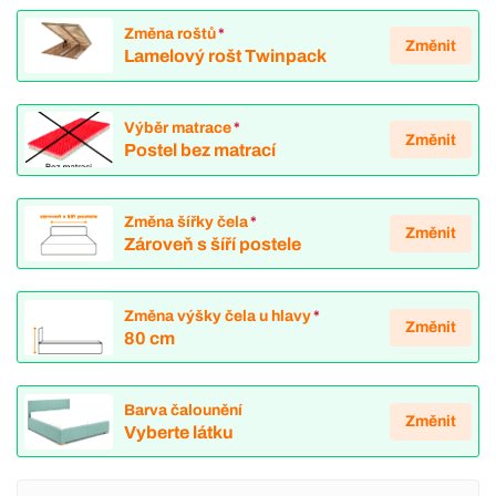
Změna roštů
*
Změnit
Lamelový rošt Twinpack
Výběr matrace
*
Změnit
Postel bez matrací
Změna šířky čela
*
Změnit
Zároveň s šíří postele
Změna výšky čela u hlavy
*
Změnit
80 cm
Barva čalounění
Změnit
Vyberte látku