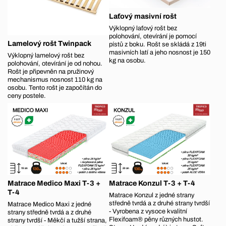
Laťový masivní rošt
Výklopný laťový rošt bez
polohování, otevírání je pomocí
Lamelový rošt Twinpack
pístů z boku. Rošt se skládá z 19ti
masivních latí a jeho nosnost je 150
Výklopný lamelový rošt bez
kg na osobu.
polohování, otevírání je od nohou.
Rošt je připevněn na pružinový
mechanismus nosnost 110 kg na
osobu. Tento rošt je započítán do
ceny postele.
Matrace Medico Maxi T-3 +
Matrace Konzul T-3 + T-4
T-4
Matrace Konzul z jedné strany
středně tvrdá a z druhé strany tvrdší
Matrace Medico Maxi z jedné
- Vyrobena z vysoce kvalitní
strany středně tvrdá a z druhé
Flexifoam® pěny různých hustot.
strany tvrdší - Měkčí a tužší strana,