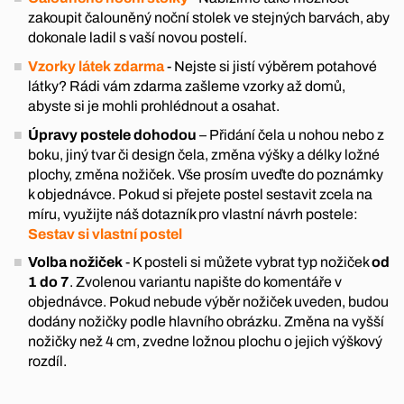
zakoupit čalouněný noční stolek ve stejných barvách, aby
dokonale ladil s vaší novou postelí.
Vzorky látek zdarma
- Nejste si jistí výběrem potahové
látky? Rádi vám zdarma zašleme vzorky až domů,
abyste si je mohli prohlédnout a osahat.
Úpravy postele dohodou
– Přidání čela u nohou nebo z
boku, jiný tvar či design čela, změna výšky a délky ložné
plochy, změna nožiček. Vše prosím uveďte do poznámky
k objednávce. Pokud si přejete postel sestavit zcela na
míru, využijte náš dotazník pro vlastní návrh postele:
Sestav si vlastní postel
Volba nožiček
- K posteli si můžete vybrat typ nožiček
od
1 do 7
. Zvolenou variantu napište do komentáře v
objednávce. Pokud nebude výběr nožiček uveden, budou
dodány nožičky podle hlavního obrázku. Změna na vyšší
nožičky než 4 cm, zvedne ložnou plochu o jejich výškový
rozdíl.