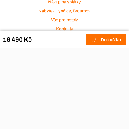
Nákup na splátky
Nábytek Hynčice, Broumov
Vše pro hotely
Kontakty
Přijímáme platební karty
16 490 Kč
Do košíku
Copyright © 2026
Aza nábytek
|
Nábytek Hynčice, Broumov