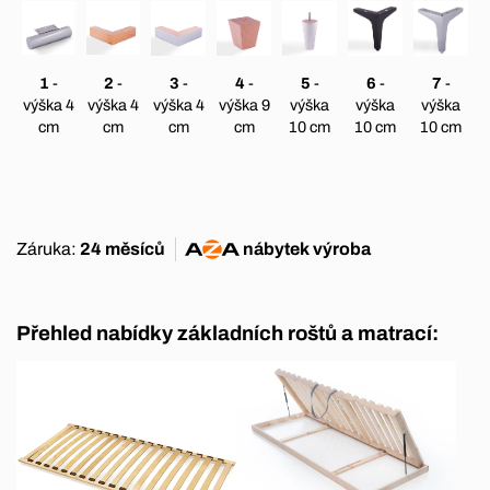
1
-
2
-
3
-
4
-
5
-
6
-
7
-
výška 4
výška 4
výška 4
výška 9
výška
výška
výška
cm
cm
cm
cm
10 cm
10 cm
10 cm
Záruka:
24 měsíců
nábytek
výroba
Přehled nabídky základních roštů a matrací: