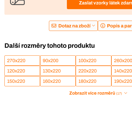
Zaslat vzorky látek zda
Dotaz na zboží
Popis a pa
Další rozměry tohoto produktu
270x220
90x200
100x220
260x20
120x220
130x220
220x220
140x220
150x220
160x220
180x220
190x220
Zobrazit více rozměrů
(17)