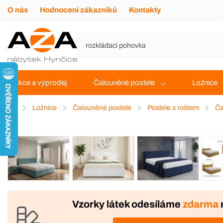
O nás
Hodnocení zákazníků
Kontakty
Akce a výprodej
Čalouněné postele
Ložnice
Ložnice
Čalouněné postele
Postele s roštem
Ča
VÝROBA
Vzorky látek odesíláme
zdarma