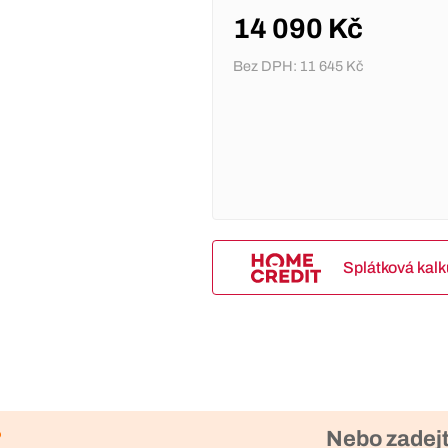
14 090 Kč
Bez DPH:
11 645 Kč
Splátková kal
?
Nebo zadejt