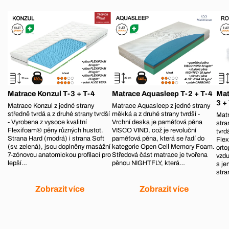
Matrace Konzul T-3 + T-4
Matrace Aquasleep T-2 + T-4
Mat
3 +
Matrace Konzul z jedné strany
Matrace Aquasleep z jedné strany
středně tvrdá a z druhé strany tvrdší
měkká a z druhé strany tvrdší -
Mat
- Vyrobena z vysoce kvalitní
Vrchní deska je paměťová pěna
stra
Flexifoam® pěny různých hustot.
VISCO VIND, což je revoluční
tvrd
Strana Hard (modrá) i strana Soft
paměťová pěna, která se řadí do
Flex
(sv. zelená), jsou doplněny masážní
kategorie Open Cell Memory Foam.
orto
7-zónovou anatomickou profilací pro
Středová část matrace je tvořena
vzdu
lepší…
pěnou NIGHTFLY, která…
s je
str
Zobrazit více
Zobrazit více