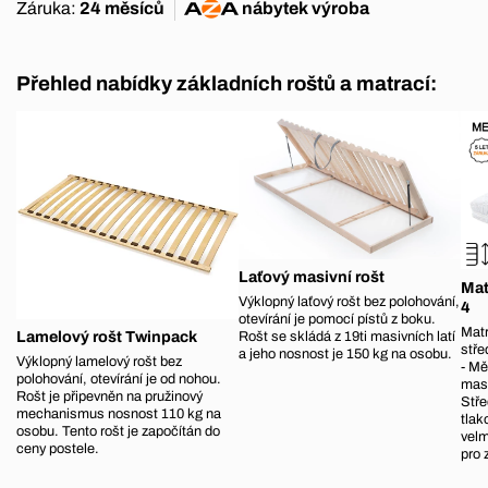
Záruka:
24 měsíců
nábytek
výroba
Přehled nabídky základních roštů a matrací:
Laťový masivní rošt
Mat
Výklopný laťový rošt bez polohování,
4
otevírání je pomocí pístů z boku.
Matr
Lamelový rošt Twinpack
Rošt se skládá z 19ti masivních latí
stře
a jeho nosnost je 150 kg na osobu.
Výklopný lamelový rošt bez
- Mě
polohování, otevírání je od nohou.
masá
Rošt je připevněn na pružinový
Stře
mechanismus nosnost 110 kg na
tlak
osobu. Tento rošt je započítán do
velm
ceny postele.
pro