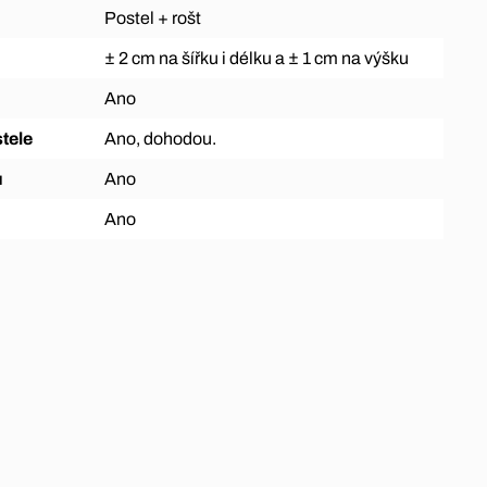
Postel + rošt
± 2 cm na šířku i délku a ± 1 cm na výšku
Ano
tele
Ano, dohodou.
ů
Ano
Ano