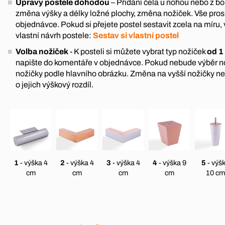
Úpravy postele dohodou
– Přidání čela u nohou nebo z boku
změna výšky a délky ložné plochy, změna nožiček. Vše pro
objednávce. Pokud si přejete postel sestavit zcela na míru, 
vlastní návrh postele:
Sestav si vlastní postel
Volba nožiček
- K posteli si můžete vybrat typ nožiček
od 1
napište do komentáře v objednávce. Pokud nebude výběr 
nožičky podle hlavního obrázku. Změna na vyšší nožičky n
o jejich výškový rozdíl.
1
- výška 4
2
- výška 4
3
- výška 4
4
- výška 9
5
- výš
cm
cm
cm
cm
10 cm