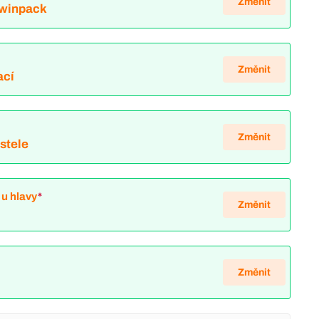
Změnit
Twinpack
Změnit
ací
*
Změnit
ostele
u hlavy
*
Změnit
Změnit