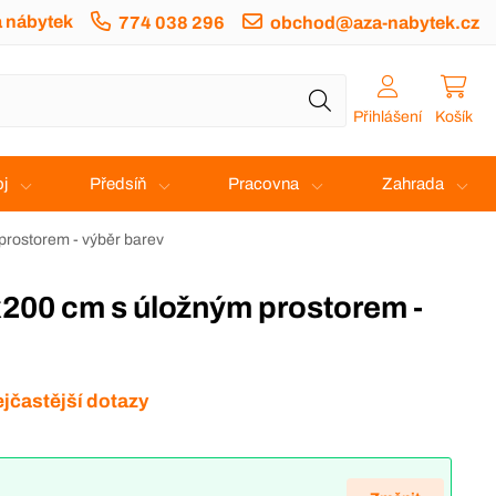
a nábytek
774 038 296
obchod@aza-nabytek.cz
Přihlášení
Košík
j
Předsíň
Pracovna
Zahrada
prostorem - výběr barev
jčastější dotazy