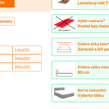
rma
Lamelový rošt 
Výběr matrace
*
rametry
Postel bez matr
Změna šířky čela
Zároveň s šíří p
0
110x220
240x220
200x220
Změna výšky čela 
80 cm
Barva čalounění
Vyberte látku