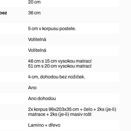
20 cm
36 cm
5 cm v korpusu postele.
Volitelná
Volitelná
46 cm s 15 cm vysokou matrací
51 cm s 20 cm vysokou matrací
4 cm, dohodou bez nožiček.
Ano
Ano dohodou
2x korpus 96x203x35 cm + čelo + 2ks (je-li)
matrace + 2ks (je-li) masiv rošt
Lamino + dřevo