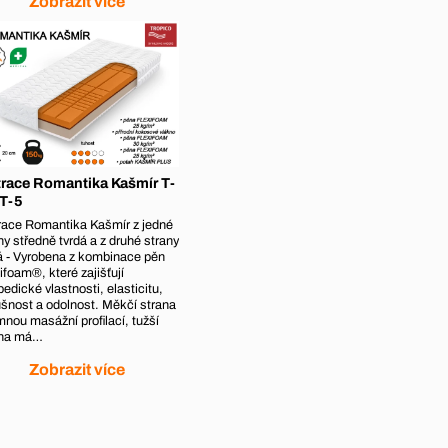
Zobrazit více
race Romantika Kašmír T-
 T-5
race Romantika Kašmír z jedné
ny středně tvrdá a z druhé strany
á - Vyrobena z kombinace pěn
ifoam®, které zajišťují
pedické vlastnosti, elasticitu,
šnost a odolnost. Měkčí strana
mnou masážní profilací, tužší
ana má…
Zobrazit více