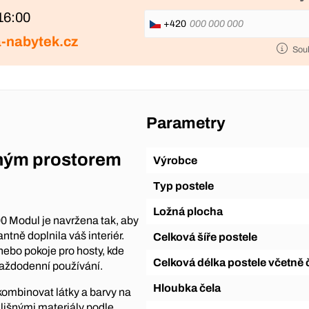
16:00
+420
-nabytek.cz
Sou
Parametry
žným prostorem
Výrobce
Typ postele
Ložná plocha
0 Modul je navržena tak, aby
ntně doplnila váš interiér.
Celková šíře postele
 nebo pokoje pro hosty, kde
Celková délka postele včetně 
každodenní používání.
Hloubka čela
kombinovat látky a barvy na
dlišnými materiály podle