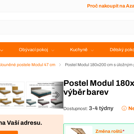
Proč nakoupit na Az
Obývací pokoj
Kuchyně
Dětský poko
louněné postele Modul 47 cm
Postel Modul 180x200 cm s úložným 
Postel Modul 180x200 cm s úložným prostorem -
výběr barev
3-4 týdny
Ne
Dostupnost:
na Vaší adresu.
Změna roštů
*