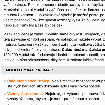
vašeho vkusu. Postel tak snadno sladíte se zbytkem nábytku a
Manželská postel Modul je vyráběna na zakázku s důrazem na
dlouhou životnost. Díky zakázkové výrobě je možné postel po
vašim požadavkům – lze upravit rozměry, výšku i šířku čela, vý
nebo zvolit jiný typ a design nožiček.
V základní ceně je zahrnut kvalitní lamelový rošt Twinpack, k
těla a zvyšuje komfort při spaní. Při nákupu si můžete vybrat, zd
matraci, která není v základní ceně zahrnuta – celková výška 
odvíjet od zvoleného typu matrace.
Čalouněná manželská p
180x200 Modul tak představuje ideální kombinaci pohodlí, pra
individuálního přizpůsobení, díky čemuž získáte lůžko přesně 
MOHLO BY VÁS ZAJÍMAT:
Čalouněné noční stolky
- Nabízíme také možnost zakoupit
stejných barvách, aby dokonale ladil s vaší novou postelí.
Vzorky látek zdarma
- Nejste si jistí výběrem potahové l
vzorky až domů, abyste si je mohli prohlédnout a osahat.