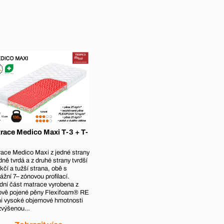
race Medico Maxi T-3 + T-
ace Medico Maxi z jedné strany
dně tvrdá a z druhé strany tvrdší
kčí a tužší strana, obě s
žní 7– zónovou profilací.
dní část matrace vyrobena z
ově pojené pěny Flexifoam® RE
i vysoké objemové hmotnosti
 zvýšenou…