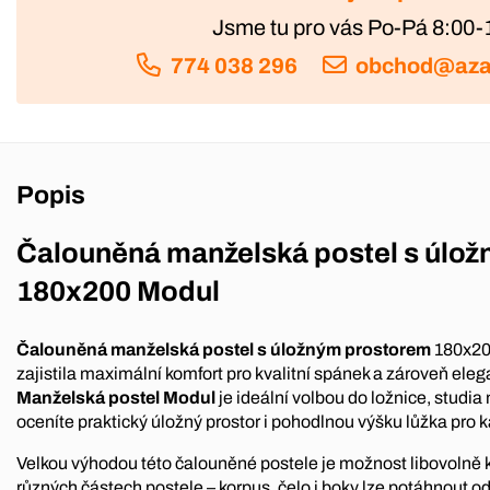
Jsme tu pro vás Po-Pá 8:00-
774 038 296
obchod@aza
Popis
Čalouněná manželská postel s úlo
180x200 Modul
Čalouněná manželská postel s úložným prostorem
180x20
zajistila maximální komfort pro kvalitní spánek a zároveň elega
Manželská postel Modul
je ideální volbou do ložnice, studia
oceníte praktický úložný prostor i pohodlnou výšku lůžka pro 
Velkou výhodou této čalouněné postele je možnost libovolně 
různých částech postele – korpus, čelo i boky lze potáhnout o