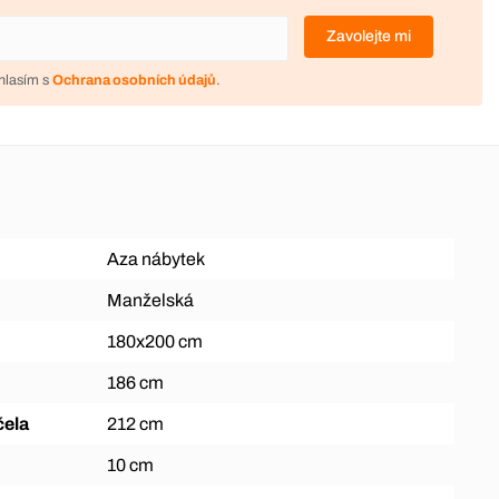
Zavolejte mi
hlasím s
Ochrana osobních údajů
.
Aza nábytek
Manželská
180x200 cm
186 cm
čela
212 cm
10 cm