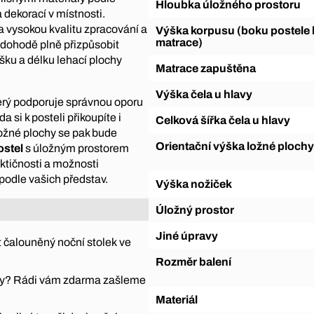
Hloubka úložného prostoru
 dekorací v místnosti.
 vysokou kvalitu zpracování a
Výška korpusu (boku postele bez
matrace)
 dohodě plně přizpůsobit
šku a délku lehací plochy
Matrace zapuštěna
Výška čela u hlavy
terý podporuje správnou oporu
a si k posteli přikoupíte i
Celková šířka čela u hlavy
ložné plochy se pak bude
Orientační výška ložné plochy
ostel
s úložným prostorem
ktičnosti a možnosti
podle vašich představ.
Výška nožiček
Úložný prostor
Jiné úpravy
 čalouněný noční stolek ve
Rozměr balení
átky? Rádi vám zdarma zašleme
Materiál