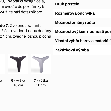
, jiný tvar či design čela,
Druh postele
sím uveďte do poznámky k
využijte náš dotazník pro
Rozměrová odchylka
Možnost změny roštu
 do 7
. Zvolenou variantu
nožiček uveden, budou dodány
Možnost zvýšení nosnosti pos
ež 4 cm, zvedne ložnou plochu
Vlastní výběr barev a materiál
Zakázková výroba
ka
6
- výška
7
- výška
10 cm
10 cm