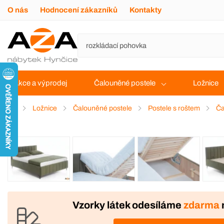
O nás
Hodnocení zákazníků
Kontakty
Akce a výprodej
Čalouněné postele
Ložnice
Ložnice
Čalouněné postele
Postele s roštem
Ča
VÝROBA
Vzorky látek odesíláme
zdarma