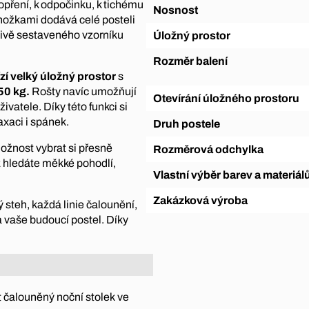
pření, k odpočinku, k tichému
Nosnost
nožkami dodává celé posteli
ečlivě sestaveného vzorníku
Úložný prostor
Rozměr balení
zí velký úložný prostor
s
150 kg.
Rošty navíc umožňují
Otevírání úložného prostoru
vatele. Díky této funkci si
axaci i spánek.
Druh postele
ožnost vybrat si přesně
Rozměrová odchylka
ž hledáte měkké pohodlí,
Vlastní výběr barev a materiál
Zakázková výroba
ý steh, každá linie čalounění,
a vaše budoucí postel. Díky
 čalouněný noční stolek ve