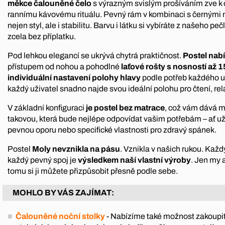
měkce čalouněné čelo
s výrazným svislým prošíváním zve k o
rannímu kávovému rituálu. Pevný rám v kombinaci s černými 
nejen styl, ale i stabilitu. Barvu i látku si vybíráte z našeho p
zcela bez příplatku.
Pod lehkou elegancí se ukrývá chytrá praktičnost.
Postel nabí
přístupem od nohou a pohodlné
laťové rošty s nosností až 
individuální nastavení polohy hlavy
podle potřeb každého uži
každý uživatel snadno najde svou ideální polohu pro čtení, rel
V základní konfiguraci
je postel bez matrace
, což vám dává m
takovou, která bude nejlépe odpovídat vašim potřebám – ať u
pevnou oporu nebo specifické vlastnosti pro zdravý spánek.
Postel
Moly nevznikla na pásu
. Vznikla v našich rukou. Každ
každý pevný spoj je
výsledkem naší vlastní výroby
. Jen my 
tomu si ji můžete přizpůsobit přesně podle sebe.
MOHLO BY VÁS ZAJÍMAT:
Čalouněné noční stolky
- Nabízíme také možnost zakoupit