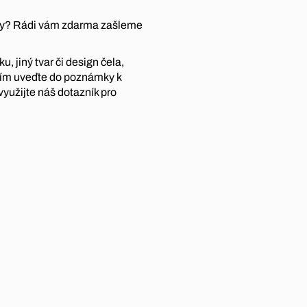
átky? Rádi vám zdarma zašleme
, jiný tvar či design čela,
sím uveďte do poznámky k
využijte náš dotazník pro