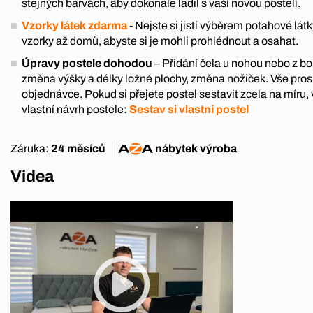
stejných barvách, aby dokonale ladil s vaší novou postelí.
Vzorky látek zdarma
- Nejste si jistí výběrem potahové l
vzorky až domů, abyste si je mohli prohlédnout a osahat.
Úpravy postele dohodou
– Přidání čela u nohou nebo z boku
změna výšky a délky ložné plochy, změna nožiček. Vše pro
objednávce. Pokud si přejete postel sestavit zcela na míru, 
vlastní návrh postele:
Sestav si vlastní postel
Záruka:
24 měsíců
nábytek
výroba
Videa