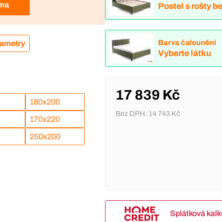
rma
Postel s rošty b
Barva čalounění
rametry
Vyberte látku
17 839 Kč
180x200
Bez DPH:
14 743 Kč
170x220
250x200
Splátková kal