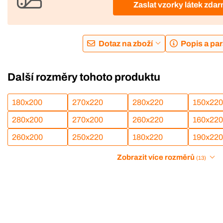
Zaslat vzorky látek zda
Dotaz na zboží
Popis a pa
Další rozměry tohoto produktu
180x200
270x220
280x220
150x220
280x200
270x200
260x220
160x220
260x200
250x220
180x220
190x220
Zobrazit více rozměrů
(13)