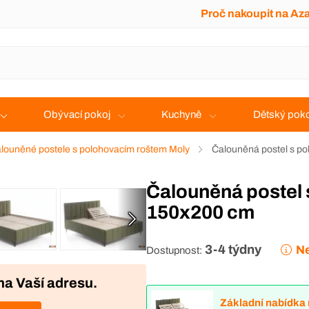
Proč nakoupit na Az
Obývací pokoj
Kuchyně
Dětský poko
louněné postele s polohovacím roštem Moly
Čalouněná postel s p
Čalouněná postel s polohovacím roštem Moly
150x200 cm
3-4 týdny
Ne
Dostupnost:
na Vaší adresu.
Základní nabídka 