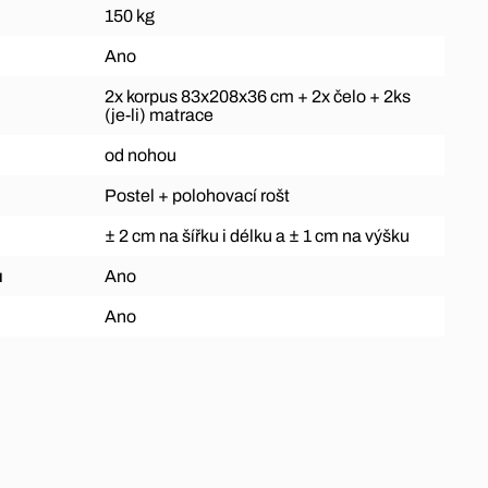
150 kg
Ano
2x korpus 83x208x36 cm + 2x čelo + 2ks
(je-li) matrace
od nohou
Postel + polohovací rošt
± 2 cm na šířku i délku a ± 1 cm na výšku
ů
Ano
Ano