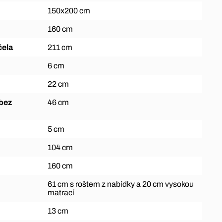
150x200 cm
160 cm
čela
211 cm
6 cm
22 cm
46 cm
5 cm
104 cm
160 cm
61 cm s roštem z nabídky a 20 cm vysokou
matrací
13 cm