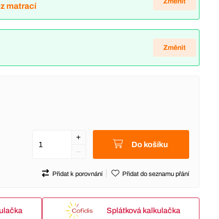
Změnit
ez matrací
Změnit
Do košíku
Přidat k porovnání
Přidat do seznamu přání
kulačka
Splátková kalkulačka