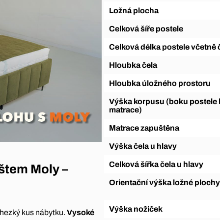
Ložná plocha
Celková šíře postele
Celková délka postele včetně 
Hloubka čela
Hloubka úložného prostoru
Výška korpusu (boku postele bez
matrace)
Matrace zapuštěna
Výška čela u hlavy
Celková šířka čela u hlavy
štem Moly –
Orientační výška ložné plochy
Výška nožiček
n hezký kus nábytku.
Vysoké