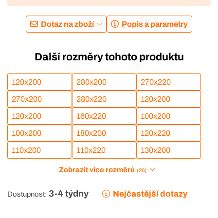
Dotaz na zboží
Popis a parametry
Další rozměry tohoto produktu
120x200
280x200
270x220
270x200
280x220
120x200
120x200
160x220
100x200
100x200
180x200
120x220
110x200
110x220
130x200
Zobrazit více rozměrů
(26)
3-4 týdny
Nejčastější dotazy
Dostupnost: