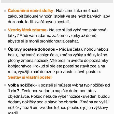
Čalouněné noční stolky
- Nabízíme také možnost
zakoupit čalouněný noční stolek ve stejných barvách, aby
dokonale ladil s vaší novou postelí.
Vzorky látek zdarma
- Nejste si jistí výběrem potahové
látky? Rádi vám zdarma zašleme vzorky až domů,
abyste si je mohli prohlédnout a osahat.
Úpravy postele dohodou
– Přidání čela u nohou nebo z
boku, jiný tvar či design čela, změna výšky a délky ložné
plochy, změna nožiček. Vše prosím uveďte do poznámky
k objednávce. Pokud si přejete postel sestavit zcela na
míru, využijte náš dotazník pro vlastní návrh postele:
Sestav si vlastní postel
Volba nožiček
- K posteli si můžete vybrat typ nožiček
od
1 do 7
. Zvolenou variantu napište do komentáře v
objednávce. Pokud nebude výběr nožiček uveden, budou
dodány nožičky podle hlavního obrázku. Změna na vyšší
nožičky než 4 cm, zvedne ložnou plochu o jejich výškový
rozdíl.