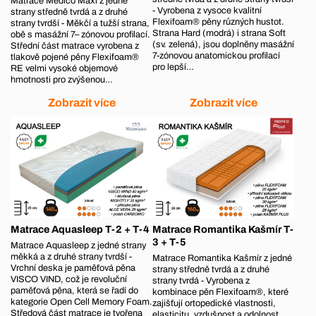
Matrace Medico Maxi z jedné
- Vyrobena z vysoce kvalitní
strany středně tvrdá a z druhé
Flexifoam® pěny různých hustot.
strany tvrdší - Měkčí a tužší strana,
Strana Hard (modrá) i strana Soft
obě s masážní 7– zónovou profilací.
(sv. zelená), jsou doplněny masážní
Střední část matrace vyrobena z
7-zónovou anatomickou profilací
tlakově pojené pěny Flexifoam®
pro lepší…
RE velmi vysoké objemové
hmotnosti pro zvýšenou…
Zobrazit více
Zobrazit více
Matrace Aquasleep T-2 + T-4
Matrace Romantika Kašmír T-
3 + T-5
Matrace Aquasleep z jedné strany
měkká a z druhé strany tvrdší -
Matrace Romantika Kašmír z jedné
Vrchní deska je paměťová pěna
strany středně tvrdá a z druhé
VISCO VIND, což je revoluční
strany tvrdá - Vyrobena z
paměťová pěna, která se řadí do
kombinace pěn Flexifoam®, které
kategorie Open Cell Memory Foam.
zajišťují ortopedické vlastnosti,
Středová část matrace je tvořena
elasticitu, vzdušnost a odolnost.