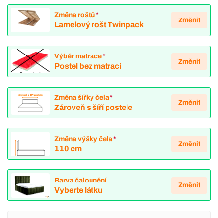
Změna roštů
*
Změnit
Lamelový rošt Twinpack
Výběr matrace
*
Změnit
Postel bez matrací
Změna šířky čela
*
Změnit
Zároveň s šíří postele
Změna výšky čela
*
Změnit
110 cm
Barva čalounění
Změnit
Vyberte látku