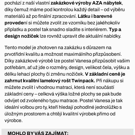
pochází z naší vlastní
zakázkové výroby AZA nábytek
,
díky čemuž máme pod kontrolou každý detail – od výběru
materiálů až po finální zpracování.
Látku i barevné
provede
ní si můžete zvolit ze vzorníku bez jakéhokoliv
příplatku a postel tak snadno sladíte s interiérem.
Typ a
design nožiček
lze rovněž upravit dle aktuální nabídky.
Tento model je zhotoven na zakázku s důrazem na
prvotřídní kvalitu a možnost maximálního přizpůsobení.
Díky zakázkové výrobě lze postel Vanesa přizpůsobit vašim
potřebám, ať už jde o rozměry, design, velikost čela, výšku a
délku lehací plochy či změnu nožiček.
V základní ceně je
zahrnut kvalitní lamelový rošt Twinpack.
Při nákupu si
můžete zvolit i vhodnou matraci, která není součástí
základní ceny – celková výška ložné plochy se pak bude
odvíjet od zvoleného typu matrace. Postel Vanesa je tak
ideální volbou pro ty, kteří hledají pohodlné jednolůžko s
úložným prostorem a chtějí kvalitní výrobek přímo od
výrobce.
MOHLO BY VÁS ZAJÍMAT: