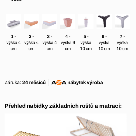
1
-
2
-
3
-
4
-
5
-
6
-
7
-
výška 4
výška 4
výška 4
výška 9
výška
výška
výška
cm
cm
cm
cm
10 cm
10 cm
10 cm
Záruka:
24 měsíců
nábytek
výroba
Přehled nabídky základních roštů a matrací: