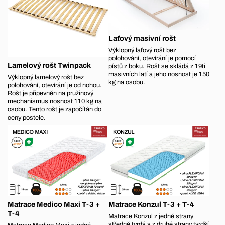
Laťový masivní rošt
Výklopný laťový rošt bez
polohování, otevírání je pomocí
Lamelový rošt Twinpack
pístů z boku. Rošt se skládá z 19ti
masivních latí a jeho nosnost je 150
Výklopný lamelový rošt bez
kg na osobu.
polohování, otevírání je od nohou.
Rošt je připevněn na pružinový
mechanismus nosnost 110 kg na
osobu. Tento rošt je započítán do
ceny postele.
Matrace Medico Maxi T-3 +
Matrace Konzul T-3 + T-4
T-4
Matrace Konzul z jedné strany
středně tvrdá a z druhé strany tvrdší