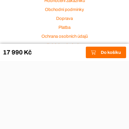
Hodnocení zákazníků
Obchodní podmínky
Doprava
Platba
Ochrana osobních údajů
Zakázková výroba
17 990 Kč
Do košíku
Zákaznický servis
Akce a výprodej
Dárkové poukazy
Reklamace
Odstoupení od smlouvy
Stěhovací firmy
Návody
Nákup na splátky