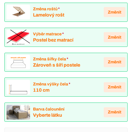
Změna roštů
*
Změnit
Lamelový rošt
Výběr matrace
*
Změnit
Postel bez matrací
Změna šířky čela
*
Změnit
Zároveň s šíří postele
Změna výšky čela
*
Změnit
110 cm
Barva čalounění
Změnit
Vyberte látku