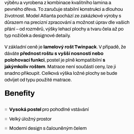
výběru a vyrobena z kombinace kvalitního lamina a
pevného dřeva. To zaručuje stabilní konstrukci a dlouhou
životnost. Model Atlanta pochází ze zakázkové výroby s
důrazem na precizní zpracování a možnost úprav dle vašich
přání – od rozměrů, výšky lehací plochy a tvaru čela až po
typ nožiček a designové detaily.
V základní ceně je
lamelový rošt Twinpack
. V případě, že
dáváte
přednost roštu s vyšší nosností nebo
polohovací funkci
, postel je plně kompatibilní
s
jakýmkoliv roštem
. Matrace není součástí ceny, lze ji
snadno přikoupit. Celková výška ložné plochy se bude
odvíjet od typu použité matrace.
Benefity
Vysoká postel
pro pohodlné vstávání
Velký úložný prostor
Moderní design s čalouněným čelem