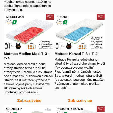
mechanismus nosnost 110 kg na
osobu. Tento rošt je započítán do
ceny postele.
Matrace Medico Maxi T-3 +
Matrace Konzul T-3 + T-4
T-4
Matrace Konzul z jedné strany
středně tvrdá a z druhé strany tvrdší
Matrace Medico Maxi z jedné
- Vyrobena z vysoce kvalitní
strany středně tvrdá a z druhé
Flexifoam® pěny různých hustot.
strany tvrdší - Měkčí a tužší strana,
Strana Hard (modrá) i strana Soft
obě s masážní 7– zónovou profilací.
(sv. zelená), jsou doplněny masážní
Střední část matrace vyrobena z
7-zónovou anatomickou profilací
tlakově pojené pěny Flexifoam®
pro lepší…
RE velmi vysoké objemové
hmotnosti pro zvýšenou…
Zobrazit více
Zobrazit více