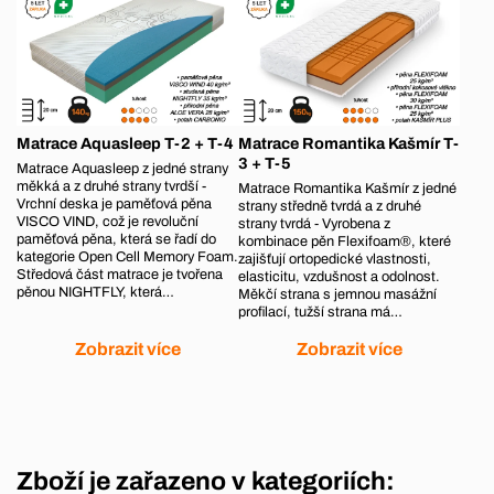
Matrace Aquasleep T-2 + T-4
Matrace Romantika Kašmír T-
3 + T-5
Matrace Aquasleep z jedné strany
měkká a z druhé strany tvrdší -
Matrace Romantika Kašmír z jedné
Vrchní deska je paměťová pěna
strany středně tvrdá a z druhé
VISCO VIND, což je revoluční
strany tvrdá - Vyrobena z
paměťová pěna, která se řadí do
kombinace pěn Flexifoam®, které
kategorie Open Cell Memory Foam.
zajišťují ortopedické vlastnosti,
Středová část matrace je tvořena
elasticitu, vzdušnost a odolnost.
pěnou NIGHTFLY, která…
Měkčí strana s jemnou masážní
profilací, tužší strana má…
Zobrazit více
Zobrazit více
Zboží je zařazeno v kategoriích: