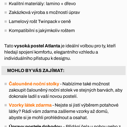
Kvalitní materiály: lamino + dřevo
Zakázková výroba s možností úprav
Lamelový rošt Twinpack v ceně
Kompatibilní s jakýmkoliv roštem
Tato
vysoká postel Atlanta
je ideální volbou pro ty, kteří
hledají spojení komfortu, elegantního vzhledu a
individuálního přístupu k designu.
MOHLO BY VÁS ZAJÍMAT:
Čalouněné noční stolky
- Nabízíme také možnost
zakoupit čalouněný noční stolek ve stejných barvách, aby
dokonale ladil s vaší novou postelí.
Vzorky látek zdarma
- Nejste si jistí výběrem potahové
látky? Rádi vám zdarma zašleme vzorky až domů,
abyste si je mohli prohlédnout a osahat.
Úpravy postele dohodou
– Přidání čela u nohou nebo z