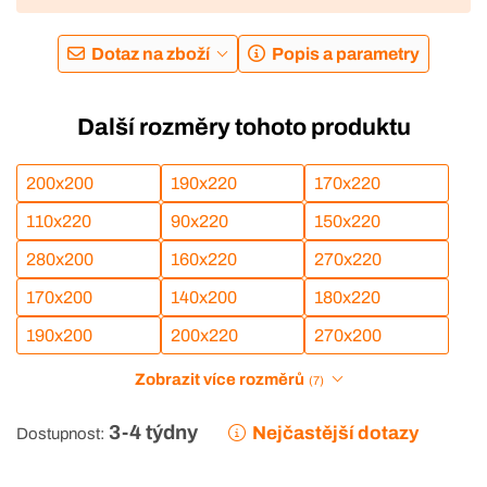
Dotaz na zboží
Popis a parametry
Další rozměry tohoto produktu
200x200
190x220
170x220
110x220
90x220
150x220
280x200
160x220
270x220
170x200
140x200
180x220
190x200
200x220
270x200
Zobrazit více rozměrů
(7)
3-4 týdny
Nejčastější dotazy
Dostupnost: