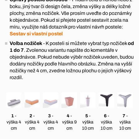
boku, jiný tvar či design čela, změna výšky a délky ložné
plochy, změna nožiček. Vše prosím uveďte do poznámky
k objednávce. Pokud si přejete postel sestavit zcela na
míru, využijte náš dotazník pro vlastní návrh postele:
Sestav si vlastní postel
Volba nožiček
- K posteli si můžete vybrat typ nožiček
od
1 do 7
. Zvolenou variantu napište do komentáře v
objednávce. Pokud nebude výběr nožiček uveden, budou
dodány nožičky podle hlavního obrázku. Změna na vyšší
nožičky než 4 cm, zvedne ložnou plochu o jejich výškový
rozdíl.
1
-
2
-
3
-
4
-
5
-
6
-
7
-
výška 4
výška 4
výška 4
výška 9
výška
výška
výška
cm
cm
cm
cm
10 cm
10 cm
10 cm