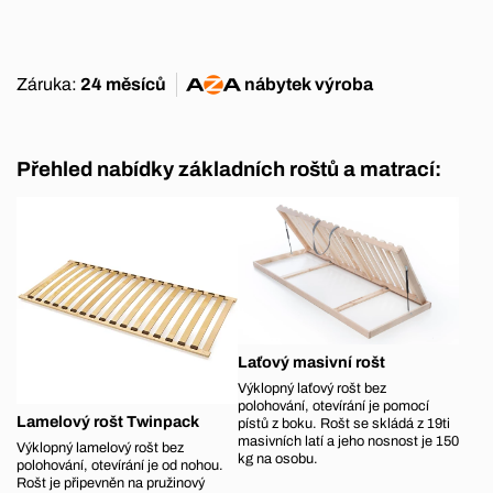
Záruka:
24 měsíců
nábytek
výroba
Přehled nabídky základních roštů a matrací:
Laťový masivní rošt
Výklopný laťový rošt bez
polohování, otevírání je pomocí
Lamelový rošt Twinpack
pístů z boku. Rošt se skládá z 19ti
masivních latí a jeho nosnost je 150
Výklopný lamelový rošt bez
kg na osobu.
polohování, otevírání je od nohou.
Rošt je připevněn na pružinový