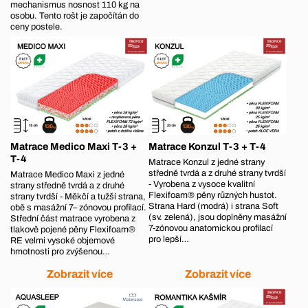
mechanismus nosnost 110 kg na
osobu. Tento rošt je započítán do
ceny postele.
Matrace Medico Maxi T-3 +
Matrace Konzul T-3 + T-4
T-4
Matrace Konzul z jedné strany
středně tvrdá a z druhé strany tvrdší
Matrace Medico Maxi z jedné
- Vyrobena z vysoce kvalitní
strany středně tvrdá a z druhé
Flexifoam® pěny různých hustot.
strany tvrdší - Měkčí a tužší strana,
Strana Hard (modrá) i strana Soft
obě s masážní 7– zónovou profilací.
(sv. zelená), jsou doplněny masážní
Střední část matrace vyrobena z
7-zónovou anatomickou profilací
tlakově pojené pěny Flexifoam®
pro lepší…
RE velmi vysoké objemové
hmotnosti pro zvýšenou…
Zobrazit více
Zobrazit více