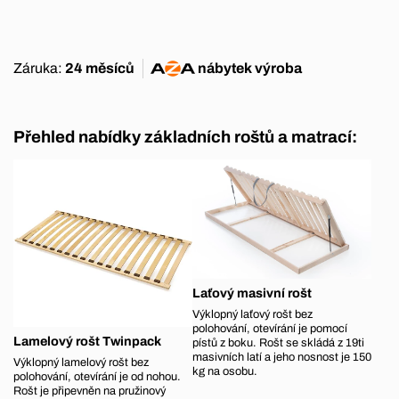
Záruka:
24 měsíců
nábytek
výroba
Přehled nabídky základních roštů a matrací:
Laťový masivní rošt
Výklopný laťový rošt bez
polohování, otevírání je pomocí
Lamelový rošt Twinpack
pístů z boku. Rošt se skládá z 19ti
masivních latí a jeho nosnost je 150
Výklopný lamelový rošt bez
kg na osobu.
polohování, otevírání je od nohou.
Rošt je připevněn na pružinový