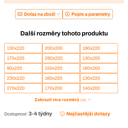
Dotaz na zboží
Popis a parametry
Další rozměry tohoto produktu
130x220
200x200
190x220
170x220
280x220
130x200
90x220
150x220
160x200
230x220
160x220
130x220
270x220
170x200
140x200
Zobrazit více rozměrů
(10)
3-4 týdny
Nejčastější dotazy
Dostupnost: