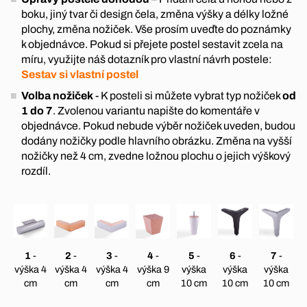
boku, jiný tvar či design čela, změna výšky a délky ložné
plochy, změna nožiček. Vše prosím uveďte do poznámky
k objednávce. Pokud si přejete postel sestavit zcela na
míru, využijte náš dotazník pro vlastní návrh postele:
Sestav si vlastní postel
Volba nožiček
- K posteli si můžete vybrat typ nožiček
od
1 do 7
. Zvolenou variantu napište do komentáře v
objednávce. Pokud nebude výběr nožiček uveden, budou
dodány nožičky podle hlavního obrázku. Změna na vyšší
nožičky než 4 cm, zvedne ložnou plochu o jejich výškový
rozdíl.
1
-
2
-
3
-
4
-
5
-
6
-
7
-
výška 4
výška 4
výška 4
výška 9
výška
výška
výška
cm
cm
cm
cm
10 cm
10 cm
10 cm