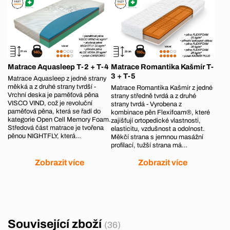
Matrace Aquasleep T-2 + T-4
Matrace Romantika Kašmír T-
3 + T-5
Matrace Aquasleep z jedné strany
měkká a z druhé strany tvrdší -
Matrace Romantika Kašmír z jedné
Vrchní deska je paměťová pěna
strany středně tvrdá a z druhé
VISCO VIND, což je revoluční
strany tvrdá - Vyrobena z
paměťová pěna, která se řadí do
kombinace pěn Flexifoam®, které
kategorie Open Cell Memory Foam.
zajišťují ortopedické vlastnosti,
Středová část matrace je tvořena
elasticitu, vzdušnost a odolnost.
pěnou NIGHTFLY, která…
Měkčí strana s jemnou masážní
profilací, tužší strana má…
Zobrazit více
Zobrazit více
Související zboží
(36)