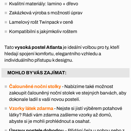
Kvalitní materiály: lamino + dřevo
Zakázková výroba s možností úprav
Lamelový rošt Twinpack v ceně
Kompatibilní s jakýmkoliv roštem
Tato
vysoká postel Atlanta
je ideální volbou pro ty, kteří
hledají spojení komfortu, elegantního vzhledu a
individuálního přístupu k designu.
MOHLO BY VÁS ZAJÍMAT:
Čalouněné noční stolky
- Nabízíme také možnost
zakoupit čalouněný noční stolek ve stejných barvách, aby
dokonale ladil s vaší novou postelí.
Vzorky látek zdarma
- Nejste si jistí výběrem potahové
látky? Rádi vám zdarma zašleme vzorky až domů,
abyste si je mohli prohlédnout a osahat.
Úpravy postele dohodou
– Přidání čela u nohou nebo z