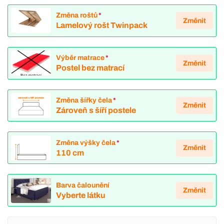
Změna roštů
*
Změnit
Lamelový rošt Twinpack
Výběr matrace
*
Změnit
Postel bez matrací
Změna šířky čela
*
Změnit
Zároveň s šíří postele
Změna výšky čela
*
Změnit
110 cm
Barva čalounění
Změnit
Vyberte látku