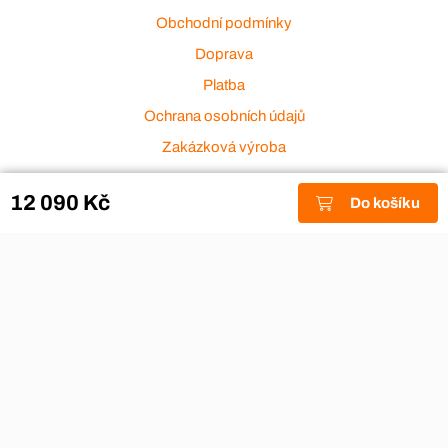
Obchodní podmínky
Doprava
Platba
Ochrana osobních údajů
Zakázková výroba
Zákaznický servis
12 090 Kč
Do košíku
Akce a výprodej
Dárkové poukazy
Reklamace
Odstoupení od smlouvy
Stěhovací firmy
Návody
Nákup na splátky
Nábytek Hynčice, Broumov