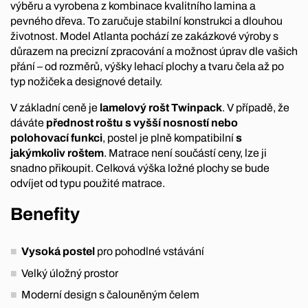
výběru a vyrobena z kombinace kvalitního lamina a
pevného dřeva. To zaručuje stabilní konstrukci a dlouhou
životnost. Model Atlanta pochází ze zakázkové výroby s
důrazem na precizní zpracování a možnost úprav dle vašich
přání – od rozměrů, výšky lehací plochy a tvaru čela až po
typ nožiček a designové detaily.
V základní ceně je
lamelový rošt Twinpack
. V případě, že
dáváte
přednost roštu s vyšší nosností nebo
polohovací funkci
, postel je plně kompatibilní
s
jakýmkoliv roštem
. Matrace není součástí ceny, lze ji
snadno přikoupit. Celková výška ložné plochy se bude
odvíjet od typu použité matrace.
Benefity
Vysoká postel
pro pohodlné vstávání
Velký úložný prostor
Moderní design s čalouněným čelem