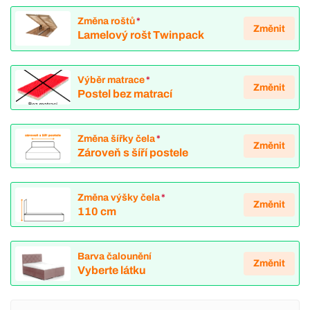
Změna roštů
*
Změnit
Lamelový rošt Twinpack
Výběr matrace
*
Změnit
Postel bez matrací
Změna šířky čela
*
Změnit
Zároveň s šíří postele
Změna výšky čela
*
Změnit
110 cm
Barva čalounění
Změnit
Vyberte látku