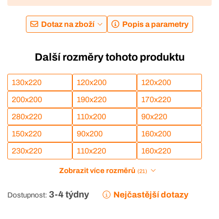
Dotaz na zboží
Popis a parametry
Další rozměry tohoto produktu
130x220
120x200
120x200
200x200
190x220
170x220
280x220
110x200
90x220
150x220
90x200
160x200
230x220
110x220
160x220
Zobrazit více rozměrů
(21)
3-4 týdny
Nejčastější dotazy
Dostupnost: