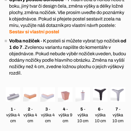
boku, jiný tvar či design čela, změna výšky a délky ložné
plochy, změna nožiček. Vše prosím uveďte do poznámky
k objednávce. Pokud si přejete postel sestavit zcela na
míru, využijte náš dotazník pro vlastní návrh postele:
Sestav si vlastní postel
Volba nožiček
- K posteli si můžete vybrat typ nožiček
od
1 do 7
. Zvolenou variantu napište do komentáře v
objednávce. Pokud nebude výběr nožiček uveden, budou
dodány nožičky podle hlavního obrázku. Změna na vyšší
nožičky než 4 cm, zvedne ložnou plochu o jejich výškový
rozdíl.
1
-
2
-
3
-
4
-
5
-
6
-
7
-
výška 4
výška 4
výška 4
výška 9
výška
výška
výška
cm
cm
cm
cm
10 cm
10 cm
10 cm