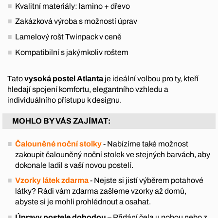
Kvalitní materiály: lamino + dřevo
Zakázková výroba s možností úprav
Lamelový rošt Twinpack v ceně
Kompatibilní s jakýmkoliv roštem
Tato
vysoká postel Atlanta
je ideální volbou pro ty, kteří
hledají spojení komfortu, elegantního vzhledu a
individuálního přístupu k designu.
MOHLO BY VÁS ZAJÍMAT:
Čalouněné noční stolky
- Nabízíme také možnost
zakoupit čalouněný noční stolek ve stejných barvách, aby
dokonale ladil s vaší novou postelí.
Vzorky látek zdarma
- Nejste si jistí výběrem potahové
látky? Rádi vám zdarma zašleme vzorky až domů,
abyste si je mohli prohlédnout a osahat.
Úpravy postele dohodou
– Přidání čela u nohou nebo z