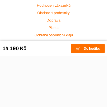
Hodnocení zákazníků
Obchodní podmínky
Doprava
Platba
Ochrana osobních údajů
Zakázková výroba
14 190 Kč
Do košíku
Zákaznický servis
Akce a výprodej
Dárkové poukazy
Reklamace
Odstoupení od smlouvy
Stěhovací firmy
Návody
Nákup na splátky