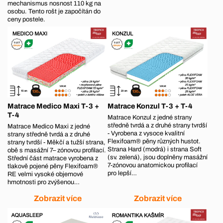
mechanismus nosnost 110 kg na
osobu. Tento rošt je započítán do
ceny postele.
Matrace Medico Maxi T-3 +
Matrace Konzul T-3 + T-4
T-4
Matrace Konzul z jedné strany
středně tvrdá a z druhé strany tvrdší
Matrace Medico Maxi z jedné
- Vyrobena z vysoce kvalitní
strany středně tvrdá a z druhé
Flexifoam® pěny různých hustot.
strany tvrdší - Měkčí a tužší strana,
Strana Hard (modrá) i strana Soft
obě s masážní 7– zónovou profilací.
(sv. zelená), jsou doplněny masážní
Střední část matrace vyrobena z
7-zónovou anatomickou profilací
tlakově pojené pěny Flexifoam®
pro lepší…
RE velmi vysoké objemové
hmotnosti pro zvýšenou…
Zobrazit více
Zobrazit více