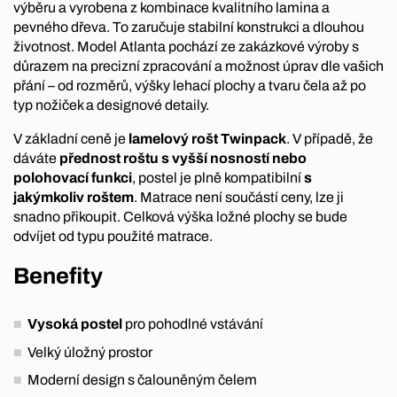
výběru a vyrobena z kombinace kvalitního lamina a
pevného dřeva. To zaručuje stabilní konstrukci a dlouhou
životnost. Model Atlanta pochází ze zakázkové výroby s
důrazem na precizní zpracování a možnost úprav dle vašich
přání – od rozměrů, výšky lehací plochy a tvaru čela až po
typ nožiček a designové detaily.
V základní ceně je
lamelový rošt Twinpack
. V případě, že
dáváte
přednost roštu s vyšší nosností nebo
polohovací funkci
, postel je plně kompatibilní
s
jakýmkoliv roštem
. Matrace není součástí ceny, lze ji
snadno přikoupit. Celková výška ložné plochy se bude
odvíjet od typu použité matrace.
Benefity
Vysoká postel
pro pohodlné vstávání
Velký úložný prostor
Moderní design s čalouněným čelem