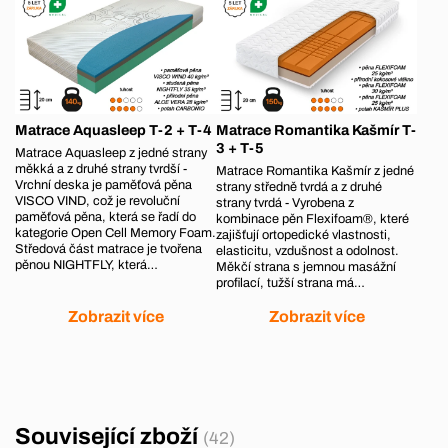
Matrace Aquasleep T-2 + T-4
Matrace Romantika Kašmír T-
3 + T-5
Matrace Aquasleep z jedné strany
měkká a z druhé strany tvrdší -
Matrace Romantika Kašmír z jedné
Vrchní deska je paměťová pěna
strany středně tvrdá a z druhé
VISCO VIND, což je revoluční
strany tvrdá - Vyrobena z
paměťová pěna, která se řadí do
kombinace pěn Flexifoam®, které
kategorie Open Cell Memory Foam.
zajišťují ortopedické vlastnosti,
Středová část matrace je tvořena
elasticitu, vzdušnost a odolnost.
pěnou NIGHTFLY, která…
Měkčí strana s jemnou masážní
profilací, tužší strana má…
Zobrazit více
Zobrazit více
Související zboží
(42)