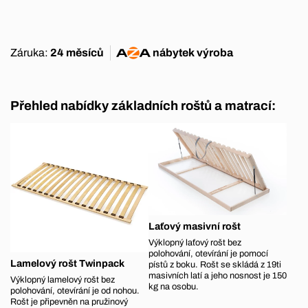
Záruka:
24 měsíců
nábytek
výroba
Přehled nabídky základních roštů a matrací:
Laťový masivní rošt
Výklopný laťový rošt bez
polohování, otevírání je pomocí
Lamelový rošt Twinpack
pístů z boku. Rošt se skládá z 19ti
masivních latí a jeho nosnost je 150
Výklopný lamelový rošt bez
kg na osobu.
polohování, otevírání je od nohou.
Rošt je připevněn na pružinový