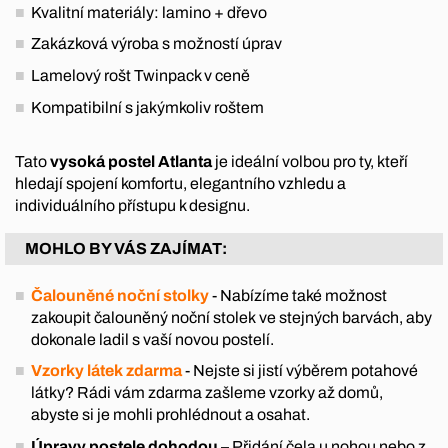
Kvalitní materiály: lamino + dřevo
Zakázková výroba s možností úprav
Lamelový rošt Twinpack v ceně
Kompatibilní s jakýmkoliv roštem
Tato
vysoká postel Atlanta
je ideální volbou pro ty, kteří
hledají spojení komfortu, elegantního vzhledu a
individuálního přístupu k designu.
MOHLO BY VÁS ZAJÍMAT:
Čalouněné noční stolky
- Nabízíme také možnost
zakoupit čalouněný noční stolek ve stejných barvách, aby
dokonale ladil s vaší novou postelí.
Vzorky látek zdarma
- Nejste si jistí výběrem potahové
látky? Rádi vám zdarma zašleme vzorky až domů,
abyste si je mohli prohlédnout a osahat.
Úpravy postele dohodou
– Přidání čela u nohou nebo z