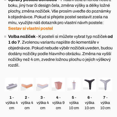
boku, jiný tvar či design čela, změna výšky a délky ložné
plochy, změna nožiček. Vše prosím uveďte do poznámky
k objednávce. Pokud si přejete postel sestavit zcela na
míru, využijte náš dotazník pro vlastní návrh postele:
Sestav si vlastní postel
Volba nožiček
- K posteli si můžete vybrat typ nožiček
od
1 do 7
. Zvolenou variantu napište do komentáře v
objednávce. Pokud nebude výběr nožiček uveden, budou
dodány nožičky podle hlavního obrázku. Změna na vyšší
nožičky než 4 cm, zvedne ložnou plochu o jejich výškový
rozdíl.
1
-
2
-
3
-
4
-
5
-
6
-
7
-
výška 4
výška 4
výška 4
výška 9
výška
výška
výška
cm
cm
cm
cm
10 cm
10 cm
10 cm