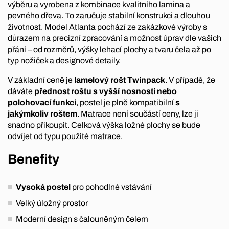
výběru a vyrobena z kombinace kvalitního lamina a
pevného dřeva. To zaručuje stabilní konstrukci a dlouhou
životnost. Model Atlanta pochází ze zakázkové výroby s
důrazem na precizní zpracování a možnost úprav dle vašich
přání – od rozměrů, výšky lehací plochy a tvaru čela až po
typ nožiček a designové detaily.
V základní ceně je
lamelový rošt Twinpack
. V případě, že
dáváte
přednost roštu s vyšší nosností nebo
polohovací funkci
, postel je plně kompatibilní
s
jakýmkoliv roštem
. Matrace není součástí ceny, lze ji
snadno přikoupit. Celková výška ložné plochy se bude
odvíjet od typu použité matrace.
Benefity
Vysoká postel
pro pohodlné vstávání
Velký úložný prostor
Moderní design s čalouněným čelem