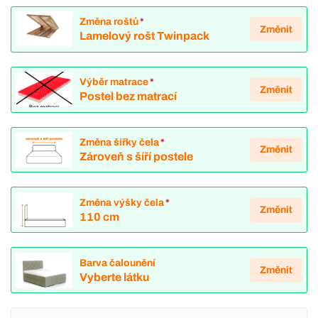
Změna roštů
*
Změnit
Lamelový rošt Twinpack
Výběr matrace
*
Změnit
Postel bez matrací
Změna šířky čela
*
Změnit
Zároveň s šíří postele
Změna výšky čela
*
Změnit
110 cm
Barva čalounění
Změnit
Vyberte látku