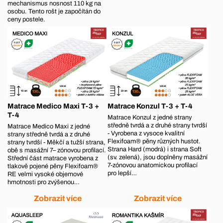
mechanismus nosnost 110 kg na
osobu. Tento rošt je započítán do
ceny postele.
Matrace Medico Maxi T-3 +
Matrace Konzul T-3 + T-4
T-4
Matrace Konzul z jedné strany
středně tvrdá a z druhé strany tvrdší
Matrace Medico Maxi z jedné
- Vyrobena z vysoce kvalitní
strany středně tvrdá a z druhé
Flexifoam® pěny různých hustot.
strany tvrdší - Měkčí a tužší strana,
Strana Hard (modrá) i strana Soft
obě s masážní 7– zónovou profilací.
(sv. zelená), jsou doplněny masážní
Střední část matrace vyrobena z
7-zónovou anatomickou profilací
tlakově pojené pěny Flexifoam®
pro lepší…
RE velmi vysoké objemové
hmotnosti pro zvýšenou…
Zobrazit více
Zobrazit více