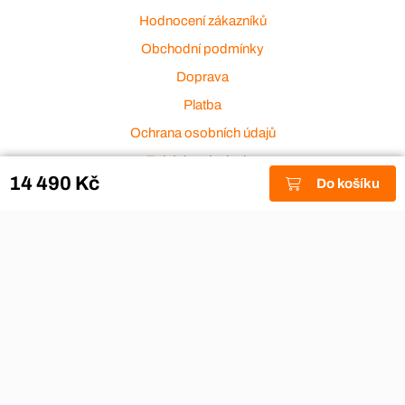
Hodnocení zákazníků
Obchodní podmínky
Doprava
Platba
Ochrana osobních údajů
Zakázková výroba
14 490 Kč
Do košíku
Zákaznický servis
Akce a výprodej
Dárkové poukazy
Reklamace
Odstoupení od smlouvy
Stěhovací firmy
Návody
Nákup na splátky