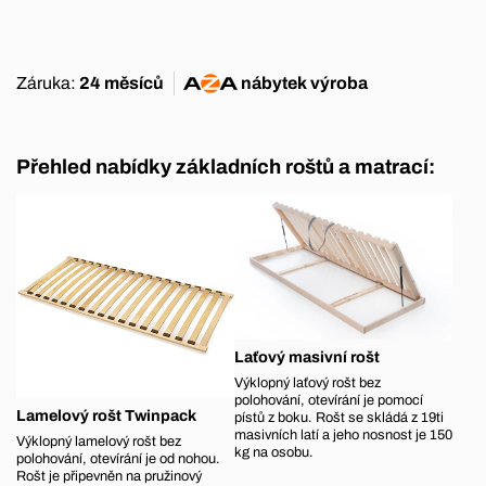
Záruka:
24 měsíců
nábytek
výroba
Přehled nabídky základních roštů a matrací:
Laťový masivní rošt
Výklopný laťový rošt bez
polohování, otevírání je pomocí
Lamelový rošt Twinpack
pístů z boku. Rošt se skládá z 19ti
masivních latí a jeho nosnost je 150
Výklopný lamelový rošt bez
kg na osobu.
polohování, otevírání je od nohou.
Rošt je připevněn na pružinový