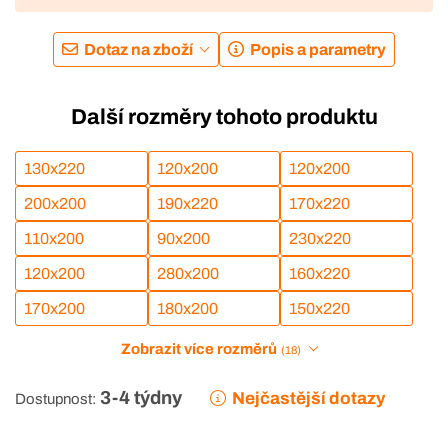
Dotaz na zboží
Popis a parametry
Další rozměry tohoto produktu
130x220
120x200
120x200
200x200
190x220
170x220
110x200
90x200
230x220
120x200
280x200
160x220
170x200
180x200
150x220
Zobrazit více rozměrů
(18)
3-4 týdny
Nejčastější dotazy
Dostupnost: