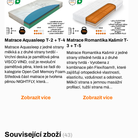
Matrace Aquasleep T-2 + T-4
Matrace Romantika Kašmír T-
3 + T-5
Matrace Aquasleep z jedné strany
měkká a z druhé strany tvrdší -
Matrace Romantika Kašmír z jedné
Vrchní deska je paměťová pěna
strany středně tvrdá a z druhé
VISCO VIND, což je revoluční
strany tvrdá - Vyrobena z
paměťová pěna, která se řadí do
kombinace pěn Flexifoam®, které
kategorie Open Cell Memory Foam.
zajišťují ortopedické vlastnosti,
Středová část matrace je tvořena
elasticitu, vzdušnost a odolnost.
pěnou NIGHTFLY, která…
Měkčí strana s jemnou masážní
profilací, tužší strana má…
Zobrazit více
Zobrazit více
Související zboží
(43)