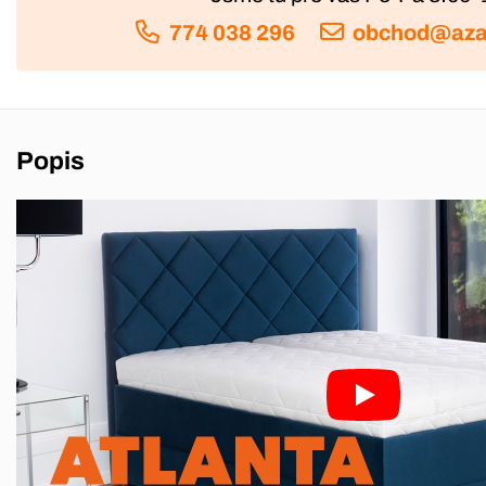
774 038 296
obchod@aza
Popis