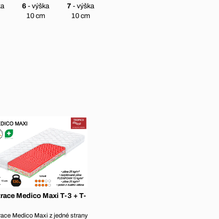
ka
6
- výška
7
- výška
10 cm
10 cm
race Medico Maxi T-3 + T-
ace Medico Maxi z jedné strany