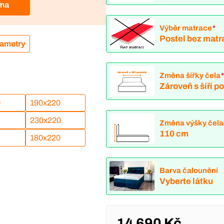
rma
Výběr matrace
*
Postel bez matr
rametry
Změna šířky čela
Zároveň s šíří p
0
190x220
230x220
Změna výšky čela
110 cm
180x220
Barva čalounění
Vyberte látku
14 690 Kč