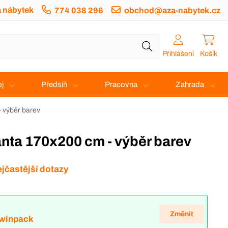
a nábytek
774 038 296
obchod@aza-nabytek.cz
Přihlášení
Košík
j
Předsíň
Pracovna
Zahrada
- výběr barev
lanta 170x200 cm - výběr barev
jčastější dotazy
Změnit
Twinpack