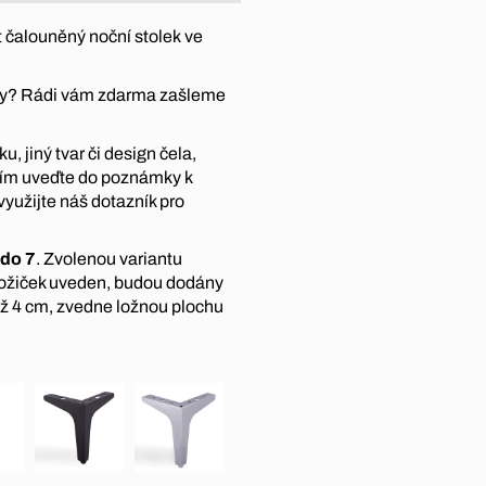
 čalouněný noční stolek ve
átky? Rádi vám zdarma zašleme
, jiný tvar či design čela,
sím uveďte do poznámky k
využijte náš dotazník pro
 do 7
. Zvolenou variantu
nožiček uveden, budou dodány
ež 4 cm, zvedne ložnou plochu