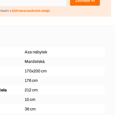
Zavolejte mi
hlasím s
Ochrana osobních údajů
.
Aza nábytek
Manželská
170x200 cm
176 cm
čela
212 cm
10 cm
36 cm