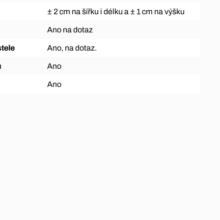
± 2 cm na šířku i délku a ± 1 cm na výšku
Ano na dotaz
tele
Ano, na dotaz.
ů
Ano
Ano