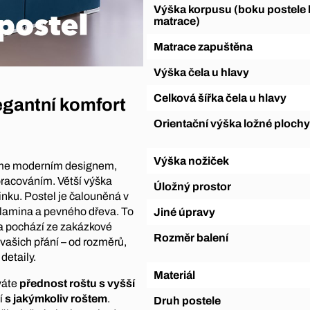
Výška korpusu (boku postele bez
matrace)
Matrace zapuštěna
Výška čela u hlavy
Celková šířka čela u hlavy
egantní komfort
Orientační výška ložné plochy
Výška nožiček
me moderním designem,
racováním. Větší výška
Úložný prostor
nku. Postel je čalouněná v
 lamina a pevného dřeva. To
Jiné úpravy
ta pochází ze zakázkové
Rozměr balení
vašich přání – od rozměrů,
detaily.
Materiál
áváte
přednost roštu s vyšší
í
s jakýmkoliv roštem
.
Druh postele