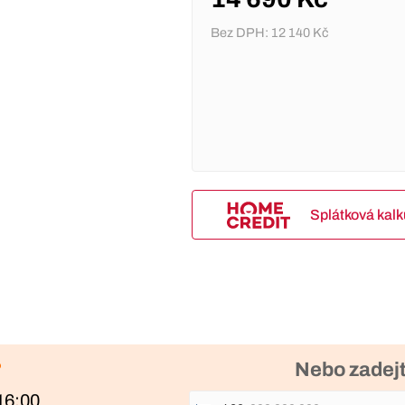
Bez DPH:
12 140 Kč
Splátková kal
?
Nebo zadejt
16:00