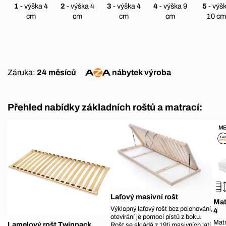
1
- výška 4
2
- výška 4
3
- výška 4
4
- výška 9
5
- výš
cm
cm
cm
cm
10 cm
Záruka:
24 měsíců
nábytek
výroba
Přehled nabídky základních roštů a matrací:
Laťový masivní rošt
Mat
Výklopný laťový rošt bez polohování,
4
otevírání je pomocí pístů z boku.
Matr
Lamelový rošt Twinpack
Rošt se skládá z 19ti masivních latí