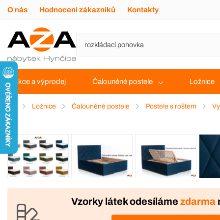
O nás
Hodnocení zákazníků
Kontakty
Akce a výprodej
Čalouněné postele
Ložnice
Ložnice
Čalouněné postele
Postele s roštem
Vy
VÝROBA
Vzorky látek odesíláme
zdarma