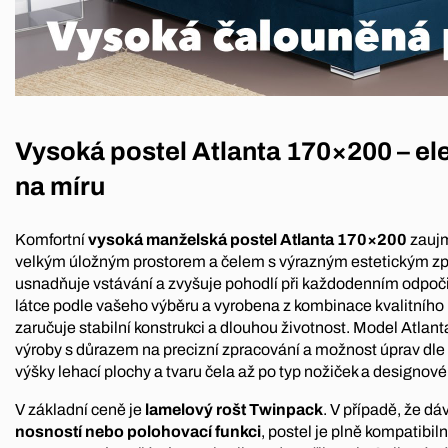
Vysoká postel Atlanta 170×200 – el
na míru
Komfortní
vysoká manželská postel Atlanta 170×200
zauj
velkým úložným prostorem a čelem s výrazným estetickým zp
usnadňuje vstávání a zvyšuje pohodlí při každodenním odpoči
látce podle vašeho výběru a vyrobena z kombinace kvalitního
zaručuje stabilní konstrukci a dlouhou životnost. Model Atlan
výroby s důrazem na precizní zpracování a možnost úprav dle 
výšky lehací plochy a tvaru čela až po typ nožiček a designové 
V základní ceně je
lamelový rošt Twinpack
. V případě, že d
nosností nebo polohovací funkci
, postel je plně kompatibiln