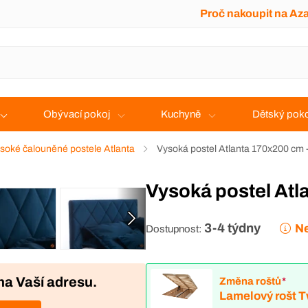
Proč nakoupit na Az
Obývací pokoj
Kuchyně
Dětský poko
soké čalouněné postele Atlanta
Vysoká postel Atlanta 170x200 cm 
Vysoká postel At
3-4 týdny
Ne
Dostupnost:
na Vaší adresu.
Změna roštů
*
Lamelový rošt 