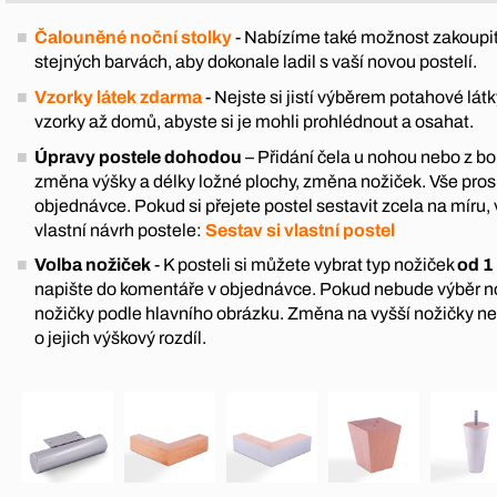
Čalouněné noční stolky
- Nabízíme také možnost zakoupit
stejných barvách, aby dokonale ladil s vaší novou postelí.
Vzorky látek zdarma
- Nejste si jistí výběrem potahové l
vzorky až domů, abyste si je mohli prohlédnout a osahat.
Úpravy postele dohodou
– Přidání čela u nohou nebo z boku
změna výšky a délky ložné plochy, změna nožiček. Vše pro
objednávce. Pokud si přejete postel sestavit zcela na míru, 
vlastní návrh postele:
Sestav si vlastní postel
Volba nožiček
- K posteli si můžete vybrat typ nožiček
od 1
napište do komentáře v objednávce. Pokud nebude výběr 
nožičky podle hlavního obrázku. Změna na vyšší nožičky n
o jejich výškový rozdíl.