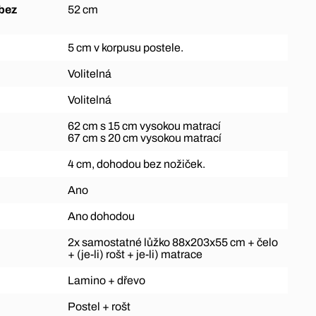
52 cm
5 cm v korpusu postele.
Volitelná
Volitelná
62 cm s 15 cm vysokou matrací
67 cm s 20 cm vysokou matrací
4 cm, dohodou bez nožiček.
Ano
Ano dohodou
2x samostatné lůžko 88x203x55 cm + čelo
+ (je-li) rošt + je-li) matrace
Lamino + dřevo
Postel + rošt