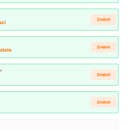
Změnit
ací
*
Změnit
ostele
*
Změnit
Změnit