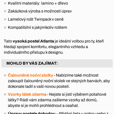
Kvalitní materiály: lamino + dřevo
Zakázková výroba s možností úprav
Lamelový rošt Twinpack v ceně
Kompatibilní s jakýmkoliv roštem
Tato
vysoká postel Atlanta
je ideální volbou pro ty, kteří
hledají spojení komfortu, elegantního vzhledu a
individuálního přístupu k designu.
MOHLO BY VÁS ZAJÍMAT:
Čalouněné noční stolky
- Nabízíme také možnost
zakoupit čalouněný noční stolek ve stejných barvách, aby
dokonale ladil s vaší novou postelí.
Vzorky látek zdarma
- Nejste si jistí výběrem potahové
látky? Rádi vám zdarma zašleme vzorky až domů,
abyste si je mohli prohlédnout a osahat.
Úpravy postele dohodou
– Přidání čela u nohou nebo z