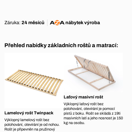
Záruka:
24 měsíců
nábytek
výroba
Přehled nabídky základních roštů a matrací:
Laťový masivní rošt
Výklopný laťový rošt bez
polohování, otevírání je pomocí
Lamelový rošt Twinpack
pístů z boku. Rošt se skládá z 19ti
masivních latí a jeho nosnost je 150
Výklopný lamelový rošt bez
kg na osobu.
polohování, otevírání je od nohou.
Rošt je připevněn na pružinový