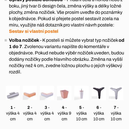
boku, jiný tvar či design čela, změna výšky a délky ložné
plochy, změna nožiček. Vše prosím uveďte do poznámky
k objednávce. Pokud si přejete postel sestavit zcela na
míru, využijte náš dotazník pro vlastní návrh postele:
Sestav si vlastní postel
Volba nožiček
- K posteli si můžete vybrat typ nožiček
od
1 do 7
. Zvolenou variantu napište do komentáře v
objednávce. Pokud nebude výběr nožiček uveden, budou
dodány nožičky podle hlavního obrázku. Změna na vyšší
nožičky než 4 cm, zvedne ložnou plochu o jejich výškový
rozdíl.
1
-
2
-
3
-
4
-
5
-
6
-
7
-
výška 4
výška 4
výška 4
výška 9
výška
výška
výška
cm
cm
cm
cm
10 cm
10 cm
10 cm