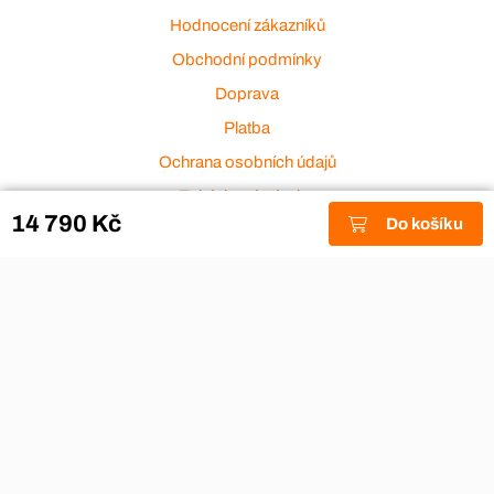
Hodnocení zákazníků
Obchodní podmínky
Doprava
Platba
Ochrana osobních údajů
Zakázková výroba
14 790 Kč
Do košíku
Zákaznický servis
Akce a výprodej
Dárkové poukazy
Reklamace
Odstoupení od smlouvy
Stěhovací firmy
Návody
Nákup na splátky