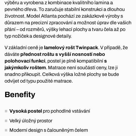
výběru a vyrobena z kombinace kvalitního lamina a
pevného dřeva. To zaručuje stabilní konstrukci a dlouhou
životnost. Model Atlanta pochází ze zakázkové výroby s
důrazem na precizní zpracování a možnost úprav dle vašich
přání – od rozměrů, výšky lehací plochy a tvaru čela až po
typ nožiček a designové detaily.
V základní ceně je
lamelový rošt Twinpack
. V případě, že
dáváte
přednost roštu s vyšší nosností nebo
polohovací funkci
, postel je plně kompatibilní
s
jakýmkoliv roštem
. Matrace není součástí ceny, lze ji
snadno přikoupit. Celková výška ložné plochy se bude
odvíjet od typu použité matrace.
Benefity
Vysoká postel
pro pohodlné vstávání
Velký úložný prostor
Moderní design s čalouněným čelem