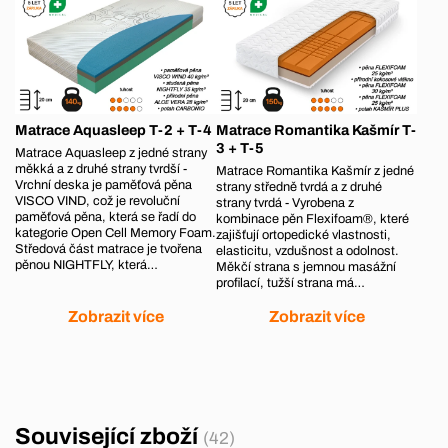
Matrace Aquasleep T-2 + T-4
Matrace Romantika Kašmír T-
3 + T-5
Matrace Aquasleep z jedné strany
měkká a z druhé strany tvrdší -
Matrace Romantika Kašmír z jedné
Vrchní deska je paměťová pěna
strany středně tvrdá a z druhé
VISCO VIND, což je revoluční
strany tvrdá - Vyrobena z
paměťová pěna, která se řadí do
kombinace pěn Flexifoam®, které
kategorie Open Cell Memory Foam.
zajišťují ortopedické vlastnosti,
Středová část matrace je tvořena
elasticitu, vzdušnost a odolnost.
pěnou NIGHTFLY, která…
Měkčí strana s jemnou masážní
profilací, tužší strana má…
Zobrazit více
Zobrazit více
Související zboží
(42)