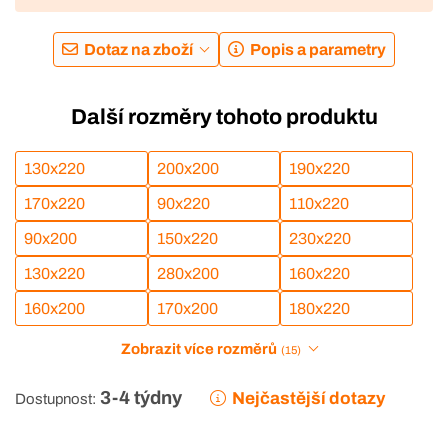
Dotaz na zboží
Popis a parametry
Další rozměry tohoto produktu
130x220
200x200
190x220
170x220
90x220
110x220
90x200
150x220
230x220
130x220
280x200
160x220
160x200
170x200
180x220
Zobrazit více rozměrů
(15)
3-4 týdny
Nejčastější dotazy
Dostupnost: