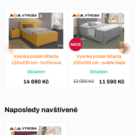
VÝROBA
VÝROBA
AKCE
Vysoká postel Atlanta
Vysoká postel Atlanta
130x220 cm - hořčicová
120x200 cm - světle šedá
Skladem
Skladem
14 690 Kč
12 090 Kč
11 590 Kč
Naposledy navštívené
VÝROBA