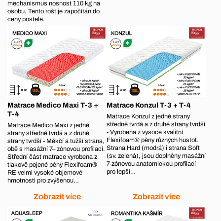
mechanismus nosnost 110 kg na
osobu. Tento rošt je započítán do
ceny postele.
Matrace Medico Maxi T-3 +
Matrace Konzul T-3 + T-4
T-4
Matrace Konzul z jedné strany
středně tvrdá a z druhé strany tvrdší
Matrace Medico Maxi z jedné
- Vyrobena z vysoce kvalitní
strany středně tvrdá a z druhé
Flexifoam® pěny různých hustot.
strany tvrdší - Měkčí a tužší strana,
Strana Hard (modrá) i strana Soft
obě s masážní 7– zónovou profilací.
(sv. zelená), jsou doplněny masážní
Střední část matrace vyrobena z
7-zónovou anatomickou profilací
tlakově pojené pěny Flexifoam®
pro lepší…
RE velmi vysoké objemové
hmotnosti pro zvýšenou…
Zobrazit více
Zobrazit více