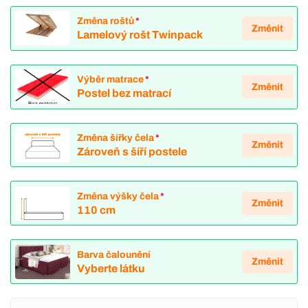
Změna roštů
*
Změnit
Lamelový rošt Twinpack
Výběr matrace
*
Změnit
Postel bez matrací
Změna šířky čela
*
Změnit
Zároveň s šíří postele
Změna výšky čela
*
Změnit
110 cm
Barva čalounění
Změnit
Vyberte látku