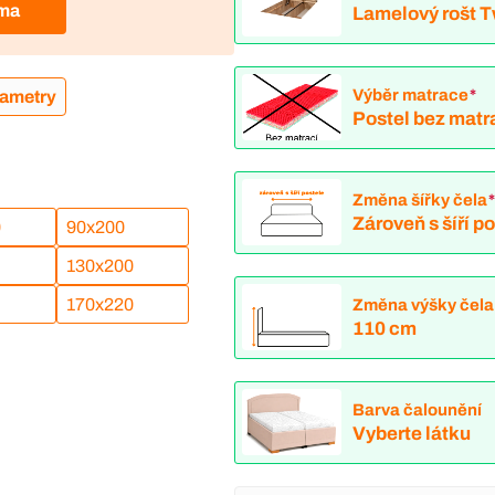
rma
Lamelový rošt 
Výběr matrace
*
rametry
Postel bez matr
Změna šířky čela
Zároveň s šíří p
0
90x200
130x200
170x220
Změna výšky čela
110 cm
Barva čalounění
Vyberte látku