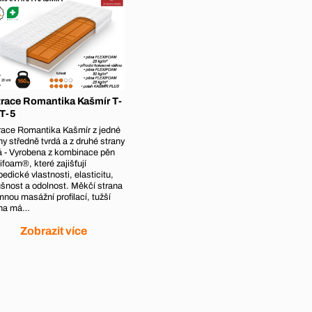
race Romantika Kašmír T-
 T-5
race Romantika Kašmír z jedné
ny středně tvrdá a z druhé strany
á - Vyrobena z kombinace pěn
ifoam®, které zajišťují
pedické vlastnosti, elasticitu,
šnost a odolnost. Měkčí strana
mnou masážní profilací, tužší
ana má…
Zobrazit více