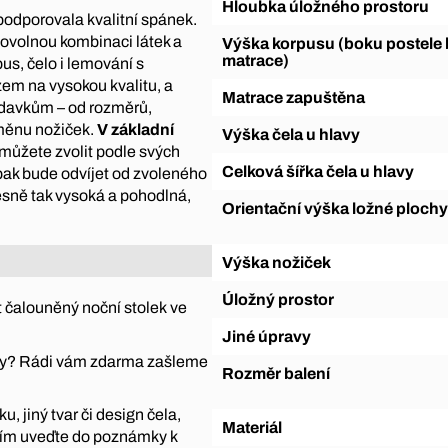
Hloubka úložného prostoru
podporovala kvalitní spánek.
bovolnou kombinaci látek a
Výška korpusu (boku postele bez
matrace)
us, čelo i lemování s
em na vysokou kvalitu, a
Matrace zapuštěna
adavkům – od rozměrů,
změnu nožiček.
V základní
Výška čela u hlavy
i můžete zvolit podle svých
Celková šířka čela u hlavy
e pak bude odvíjet od zvoleného
esně tak vysoká a pohodlná,
Orientační výška ložné plochy
Výška nožiček
Úložný prostor
 čalouněný noční stolek ve
Jiné úpravy
átky? Rádi vám zdarma zašleme
Rozměr balení
, jiný tvar či design čela,
Materiál
sím uveďte do poznámky k