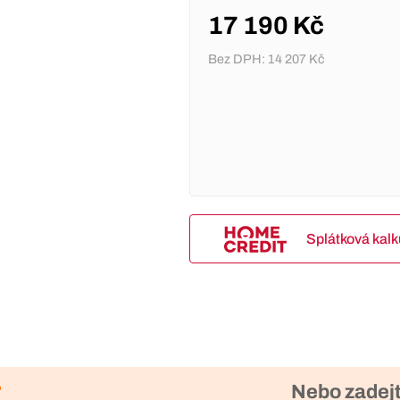
17 190 Kč
Bez DPH:
14 207 Kč
Splátková kal
?
Nebo zadejt