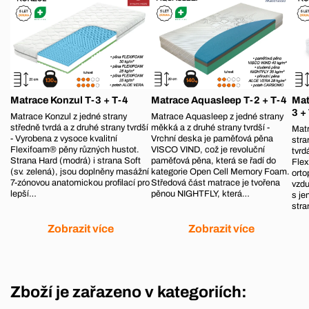
Matrace Konzul T-3 + T-4
Matrace Aquasleep T-2 + T-4
Mat
3 +
Matrace Konzul z jedné strany
Matrace Aquasleep z jedné strany
středně tvrdá a z druhé strany tvrdší
měkká a z druhé strany tvrdší -
Mat
- Vyrobena z vysoce kvalitní
Vrchní deska je paměťová pěna
stra
Flexifoam® pěny různých hustot.
VISCO VIND, což je revoluční
tvrd
Strana Hard (modrá) i strana Soft
paměťová pěna, která se řadí do
Flex
(sv. zelená), jsou doplněny masážní
kategorie Open Cell Memory Foam.
orto
7-zónovou anatomickou profilací pro
Středová část matrace je tvořena
vzdu
lepší…
pěnou NIGHTFLY, která…
s je
str
Zobrazit více
Zobrazit více
Zboží je zařazeno v kategoriích: