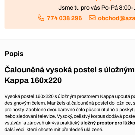
Jsme tu pro vás Po-Pá 8:00-
774 038 296
obchod@aza
Popis
Čalouněná vysoká postel s úložný
Kappa 160x220
Vysoká postel 160x220 s úložným prostorem Kappa upoutá p
designovým čelem. Manželská čalouněná postel do ložnice, s
pro hosty. Zaoblené dvoubarevné čelo působí útulně a poskytu
nebo sledování televize. Vysoký, celistvý korpus dodává postel
vstávání a zároveň ukrývá praktický
úložný prostor pro lůžk
další věci, které chcete mít přehledně uklizené.