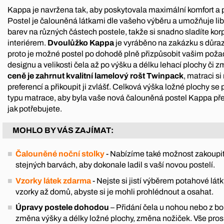
Kappa je navržena tak, aby poskytovala maximální komfort a 
Postel je čalouněná látkami dle vašeho výběru a umožňuje li
barev na různých částech postele, takže si snadno sladíte korp
interiérem.
Dvoulůžko Kappa
je vyráběno na zakázku s důraz
proto je možné postel po dohodě plně přizpůsobit vašim pož
designu a velikosti čela až po výšku a délku lehací plochy či 
ceně je zahrnut kvalitní lamelový rošt Twinpack
, matraci s
preferencí a přikoupit ji zvlášť. Celková výška ložné plochy s
typu matrace, aby byla vaše nová čalouněná postel Kappa př
jak potřebujete.
MOHLO BY VÁS ZAJÍMAT:
Čalouněné noční stolky
- Nabízíme také možnost zakoupit
stejných barvách, aby dokonale ladil s vaší novou postelí.
Vzorky látek zdarma
- Nejste si jistí výběrem potahové l
vzorky až domů, abyste si je mohli prohlédnout a osahat.
Úpravy postele dohodou
– Přidání čela u nohou nebo z boku
změna výšky a délky ložné plochy, změna nožiček. Vše pro