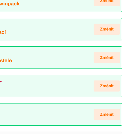
Změnit
Twinpack
Změnit
ací
*
Změnit
ostele
*
Změnit
Změnit