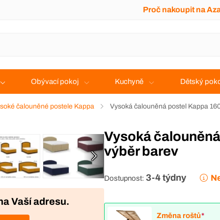
Proč nakoupit na Az
Obývací pokoj
Kuchyně
Dětský poko
soké čalouněné postele Kappa
Vysoká čalouněná postel Kappa 160
Vysoká čalouněná postel Kappa 160x220 cm -
výběr barev
3-4 týdny
Ne
Dostupnost:
na Vaší adresu.
Změna roštů
*