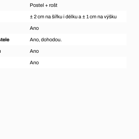
Postel + rošt
± 2 cm na šířku i délku a ± 1 cm na výšku
Ano
tele
Ano, dohodou.
ů
Ano
Ano