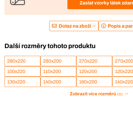
Zaslat vzorky látek zda
Dotaz na zboží
Popis a pa
Další rozměry tohoto produktu
280x220
280x200
270x220
270x20
100x220
110x200
120x200
120x220
130x220
140x200
160x200
140x220
Zobrazit více rozměrů
(21)