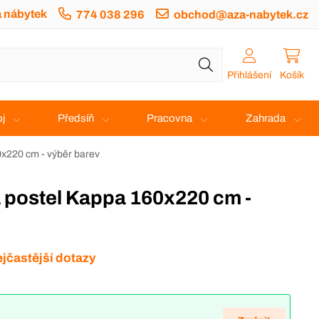
a nábytek
774 038 296
obchod@aza-nabytek.cz
Přihlášení
Košík
j
Předsíň
Pracovna
Zahrada
x220 cm - výběr barev
jčastější dotazy