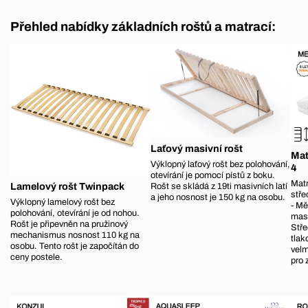
Přehled nabídky základních roštů a matrací:
Laťový masivní rošt
Mat
Výklopný laťový rošt bez polohování,
4
otevírání je pomocí pístů z boku.
Matr
Lamelový rošt Twinpack
Rošt se skládá z 19ti masivních latí
stře
a jeho nosnost je 150 kg na osobu.
Výklopný lamelový rošt bez
- Mě
polohování, otevírání je od nohou.
masá
Rošt je připevněn na pružinový
Stře
mechanismus nosnost 110 kg na
tlak
osobu. Tento rošt je započítán do
velm
ceny postele.
pro