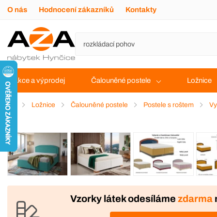
O nás
Hodnocení zákazníků
Kontakty
Akce a výprodej
Čalouněné postele
Ložnice
Ložnice
Čalouněné postele
Postele s roštem
Vy
VÝROBA
Vzorky látek odesíláme
zdarma