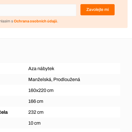
Zavolejte mi
hlasím s
Ochrana osobních údajů
.
Aza nábytek
Manželská, Prodloužená
160x220 cm
166 cm
čela
232 cm
10 cm