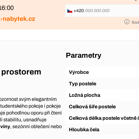
16:00
+420
-nabytek.cz
Sou
Parametry
m prostorem
Výrobce
Typ postele
Ložná plocha
ozornost svým elegantním
tudentského pokoje i pokoje
Celková šíře postele
je pohodlnou oporu při čtení
Celková délka postele včetně 
i stabilitu, usnadňuje
oviny
, sezónní oblečení nebo
Hloubka čela