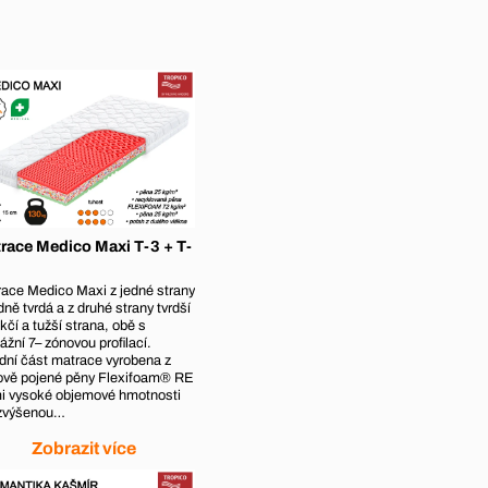
race Medico Maxi T-3 + T-
ace Medico Maxi z jedné strany
dně tvrdá a z druhé strany tvrdší
kčí a tužší strana, obě s
žní 7– zónovou profilací.
dní část matrace vyrobena z
ově pojené pěny Flexifoam® RE
i vysoké objemové hmotnosti
 zvýšenou…
Zobrazit více