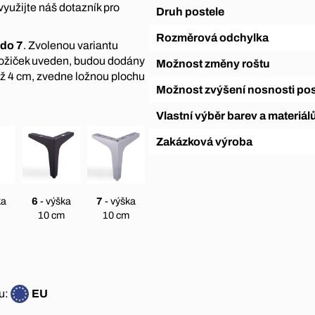
využijte náš dotazník pro
Druh postele
Rozměrová odchylka
 do 7
. Zvolenou variantu
nožiček uveden, budou dodány
Možnost změny roštu
ež 4 cm, zvedne ložnou plochu
Možnost zvýšení nosnosti pos
Vlastní výběr barev a materiál
Zakázková výroba
ka
6
- výška
7
- výška
10 cm
10 cm
u:
EU