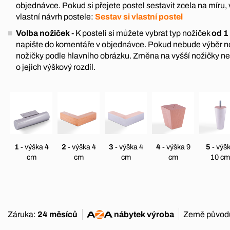
objednávce. Pokud si přejete postel sestavit zcela na míru, 
vlastní návrh postele:
Sestav si vlastní postel
Volba nožiček
- K posteli si můžete vybrat typ nožiček
od 1
napište do komentáře v objednávce. Pokud nebude výběr 
nožičky podle hlavního obrázku. Změna na vyšší nožičky n
o jejich výškový rozdíl.
1
- výška 4
2
- výška 4
3
- výška 4
4
- výška 9
5
- výš
cm
cm
cm
cm
10 cm
Záruka:
24 měsíců
nábytek
výroba
Země původ