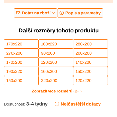
Dotaz na zboží
Popis a parametry
Další rozměry tohoto produktu
170x220
160x220
280x200
270x200
90x200
260x200
170x200
120x200
140x200
190x220
160x200
150x220
150x200
220x200
120x220
Zobrazit více rozměrů
(13)
3-4 týdny
Nejčastější dotazy
Dostupnost: