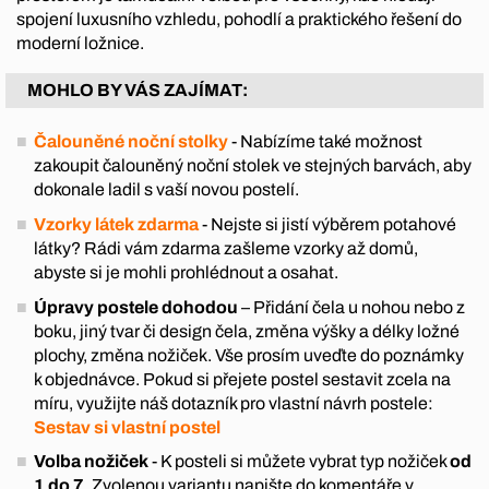
spojení luxusního vzhledu, pohodlí a praktického řešení do
moderní ložnice.
MOHLO BY VÁS ZAJÍMAT:
Čalouněné noční stolky
- Nabízíme také možnost
zakoupit čalouněný noční stolek ve stejných barvách, aby
dokonale ladil s vaší novou postelí.
Vzorky látek zdarma
- Nejste si jistí výběrem potahové
látky? Rádi vám zdarma zašleme vzorky až domů,
abyste si je mohli prohlédnout a osahat.
Úpravy postele dohodou
– Přidání čela u nohou nebo z
boku, jiný tvar či design čela, změna výšky a délky ložné
plochy, změna nožiček. Vše prosím uveďte do poznámky
k objednávce. Pokud si přejete postel sestavit zcela na
míru, využijte náš dotazník pro vlastní návrh postele:
Sestav si vlastní postel
Volba nožiček
- K posteli si můžete vybrat typ nožiček
od
1 do 7
. Zvolenou variantu napište do komentáře v