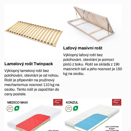
Laťový masivní rošt
Výklopný laťový rošt bez
polohování, otevírání je pomocí
Lamelový rošt Twinpack
pístů z boku. Rošt se skládá z 19ti
masivních latí a jeho nosnost je 150
Výklopný lamelový rošt bez
kg na osobu.
polohování, otevírání je od nohou.
Rošt je připevněn na pružinový
mechanismus nosnost 110 kg na
osobu. Tento rošt je započítán do
ceny postele.