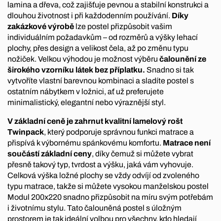
lamina a dřeva, což zajišťuje pevnou a stabilní konstrukci a
dlouhou životnost i při každodenním používání.
Díky
zakázkové výrobě
lze postel přizpůsobit vašim
individuálním požadavkům – od rozměrů a výšky lehací
plochy, přes design a velikost čela, až po změnu typu
nožiček. Velkou výhodou je možnost výběru
čalounění ze
širokého vzorníku látek bez příplatku.
Snadno si tak
vytvoříte vlastní barevnou kombinaci a sladíte postel s
ostatním nábytkem v ložnici, ať už preferujete
minimalistický, elegantní nebo výraznější styl.
V základní ceně je zahrnut kvalitní lamelový rošt
Twinpack
, který podporuje správnou funkci matrace a
přispívá k výbornému spánkovému komfortu.
Matrace není
součástí základní ceny
, díky čemuž si můžete vybrat
přesně takový typ, tvrdost a výšku, jaká vám vyhovuje.
Celková výška ložné plochy se vždy odvíjí od zvoleného
typu matrace, takže si můžete vysokou manželskou postel
Modul 200x220 snadno přizpůsobit na míru svým potřebám
i životnímu stylu. Tato čalouněná postel s úložným
prostorem je tak ideální volbou pro všechny, kdo hledají