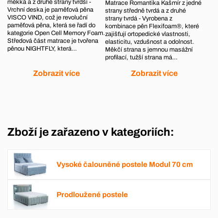
měkká a z druhé strany tvrdší -
Matrace Romantika Kašmír z jedné
Vrchní deska je paměťová pěna
strany středně tvrdá a z druhé
VISCO VIND, což je revoluční
strany tvrdá - Vyrobena z
paměťová pěna, která se řadí do
kombinace pěn Flexifoam®, které
kategorie Open Cell Memory Foam.
zajišťují ortopedické vlastnosti,
Středová část matrace je tvořena
elasticitu, vzdušnost a odolnost.
pěnou NIGHTFLY, která…
Měkčí strana s jemnou masážní
profilací, tužší strana má…
Zobrazit více
Zobrazit více
Zboží je zařazeno v kategoriích:
Vysoké čalouněné postele Modul 70 cm
Prodloužené postele