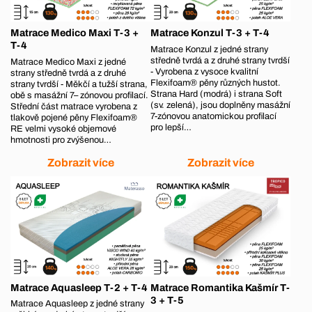
Matrace Medico Maxi T-3 +
Matrace Konzul T-3 + T-4
T-4
Matrace Konzul z jedné strany
středně tvrdá a z druhé strany tvrdší
Matrace Medico Maxi z jedné
- Vyrobena z vysoce kvalitní
strany středně tvrdá a z druhé
Flexifoam® pěny různých hustot.
strany tvrdší - Měkčí a tužší strana,
Strana Hard (modrá) i strana Soft
obě s masážní 7– zónovou profilací.
(sv. zelená), jsou doplněny masážní
Střední část matrace vyrobena z
7-zónovou anatomickou profilací
tlakově pojené pěny Flexifoam®
pro lepší…
RE velmi vysoké objemové
hmotnosti pro zvýšenou…
Zobrazit více
Zobrazit více
Matrace Aquasleep T-2 + T-4
Matrace Romantika Kašmír T-
3 + T-5
Matrace Aquasleep z jedné strany