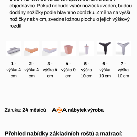
objednávce. Pokud nebude výběr nožiček uveden, budou
dodány nožičky podle hlavního obrázku. Změna na vyšší
nožičky než 4 cm, zvedne ložnou plochu o jejich výškový
rozdíl.
1
-
2
-
3
-
4
-
5
-
6
-
7
-
výška 4
výška 4
výška 4
výška 9
výška
výška
výška
cm
cm
cm
cm
10 cm
10 cm
10 cm
Záruka:
24 měsíců
nábytek
výroba
Přehled nabídky základních roštů a matrací: