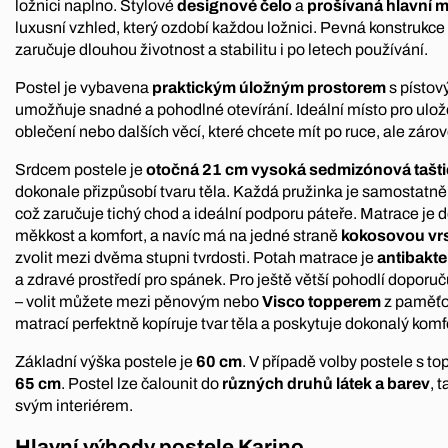
ložnici naplno. Stylové
designové čelo
a
prošívaná hlavní 
luxusní vzhled, který ozdobí každou ložnici. Pevná konstrukce
zaručuje dlouhou životnost a stabilitu i po letech používání.
Postel je vybavena
praktickým úložným prostorem
s písto
umožňuje snadné a pohodlné otevírání. Ideální místo pro ulož
oblečení nebo dalších věcí, které chcete mít po ruce, ale zár
Srdcem postele je
otočná 21 cm vysoká sedmizónová tašt
dokonale přizpůsobí tvaru těla. Každá pružinka je samostatně
což zaručuje tichý chod a ideální podporu páteře. Matrace je
měkkost a komfort, a navíc má na jedné straně
kokosovou vr
zvolit mezi dvěma stupni tvrdosti. Potah matrace je
antibakte
a zdravé prostředí pro spánek. Pro ještě větší pohodlí doporu
– volit můžete mezi pěnovým nebo
Visco topperem
z paměťov
matrací perfektně kopíruje tvar těla a poskytuje dokonalý komf
Základní výška postele je
60 cm
. V případě volby postele s t
65 cm
. Postel lze čalounit do
různých druhů látek a barev
, 
svým interiérem.
Hlavní výhody postele Karino