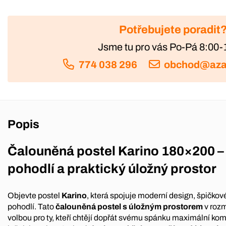
Potřebujete poradit
Jsme tu pro vás Po-Pá 8:00-
774 038 296
obchod@aza
Popis
Čalouněná postel Karino 180×200 –
pohodlí a praktický úložný prostor
Objevte postel
Karino
, která spojuje moderní design, špičk
pohodlí. Tato
čalouněná postel s úložným prostorem
v roz
volbou pro ty, kteří chtějí dopřát svému spánku maximální komf