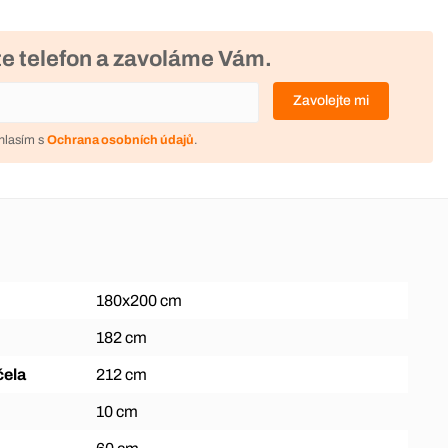
e telefon a zavoláme Vám.
Zavolejte mi
hlasím s
Ochrana osobních údajů
.
180x200 cm
182 cm
čela
212 cm
10 cm