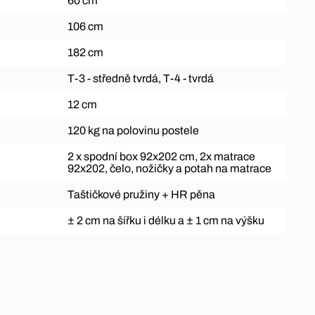
60 cm
106 cm
182 cm
T-3 - středně tvrdá, T-4 - tvrdá
12 cm
120 kg na polovinu postele
2 x spodní box 92x202 cm, 2x matrace
92x202, čelo, nožičky a potah na matrace
Taštičkové pružiny + HR pěna
± 2 cm na šířku i délku a ± 1 cm na výšku