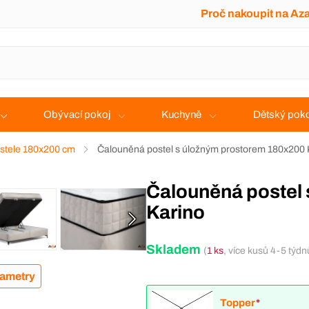
Proč nakoupit na Az
Obývací pokoj
Kuchyně
Dětský poko
stele 180x200 cm
Čalouněná postel s úložným prostorem 180x200 
Čalouněná postel s úložným prostorem 180x200
Karino
Skladem
(
1 ks
, více kusů 4-5 týdn
rametry
Topper
*