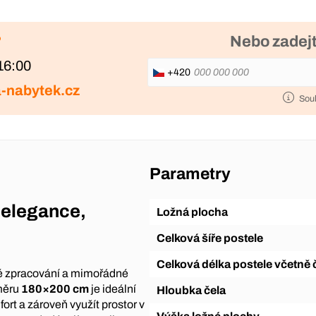
?
Nebo zadejt
16:00
+420
-nabytek.cz
Sou
Parametry
 elegance,
Ložná plocha
Celková šíře postele
Celková délka postele včetně 
ové zpracování a mimořádné
měru
180×200 cm
je ideální
Hloubka čela
ort a zároveň využít prostor v