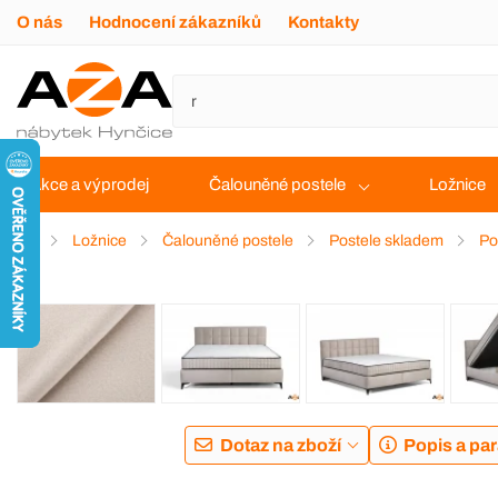
O nás
Hodnocení zákazníků
Kontakty
Akce a výprodej
Čalouněné postele
Ložnice
Ložnice
Čalouněné postele
Postele skladem
Po
Dotaz na zboží
Popis a pa