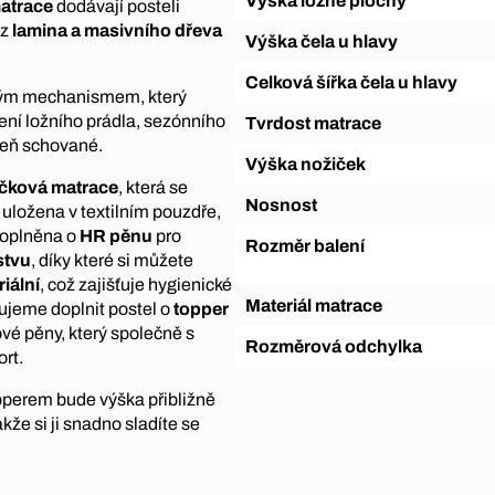
Výška ložné plochy
matrace
dodávají posteli
 z
lamina a masivního dřeva
Výška čela u hlavy
Celková šířka čela u hlavy
vým mechanismem, který
ení ložního prádla, sezónního
Tvrdost matrace
oveň schované.
Výška nožiček
ičková matrace
, která se
Nosnost
 uložena v textilním pouzdře,
 doplněna o
HR pěnu
pro
Rozměr balení
stvu
, díky které si můžete
riální
, což zajišťuje hygienické
Materiál matrace
čujeme doplnit postel o
topper
é pěny, který společně s
Rozměrová odchylka
ort.
opperem bude výška přibližně
takže si ji snadno sladíte se