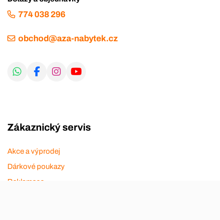
774 038 296
obchod@aza-nabytek.cz
Zákaznický servis
Akce a výprodej
Dárkové poukazy
Reklamace
Odstoupení od smlouvy
Stěhovací firmy