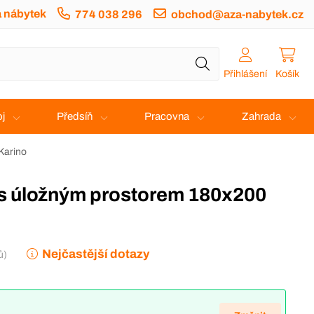
a nábytek
774 038 296
obchod@aza-nabytek.cz
Přihlášení
Košík
j
Předsíň
Pracovna
Zahrada
Karino
Nejčastější dotazy
ů)