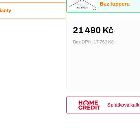
Bez topperu
ianty
21 490 Kč
Bez DPH:
17 760 Kč
Splátková kal