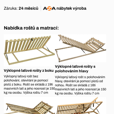
Záruka:
24 měsíců
nábytek
výroba
Nabídka roštů a matrací:
Výklopné laťové rošty s
Výklopné laťové rošty z boku
polohováním hlavy
Výklopný laťový rošt bez
Výklopný laťový rošt s polohováním
polohování, otevírání je pomocí
hlavy, otevírání je pomocí pístů od
pístů z boku. Rošt se skládá z 19ti
nohou. Rošt se skládá z 16ti
masivních latí a jeho nosnost je 150
masivních latí a jeho nosnost je 150
kg na osobu. Výška roštu 7 cm
kg na osobu. Výška roštu 7 cm