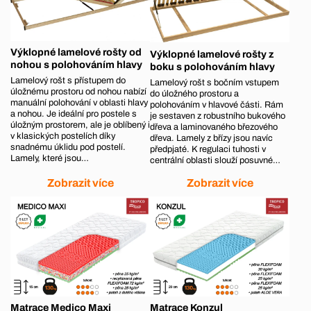
Výklopné lamelové rošty od
Výklopné lamelové rošty z
nohou s polohováním hlavy
boku s polohováním hlavy
Lamelový rošt s přístupem do
Lamelový rošt s bočním vstupem
úložnému prostoru od nohou nabízí
do úložného prostoru a
manuální polohování v oblasti hlavy
polohováním v hlavové části. Rám
a nohou. Je ideální pro postele s
je sestaven z robustního bukového
úložným prostorem, ale je oblíbený i
dřeva a laminovaného březového
v klasických postelích díky
dřeva. Lamely z břízy jsou navíc
snadnému úklidu pod postelí.
předpjaté. K regulaci tuhosti v
Lamely, které jsou…
centrální oblasti slouží posuvné…
Zobrazit více
Zobrazit více
Matrace Medico Maxi
Matrace Konzul