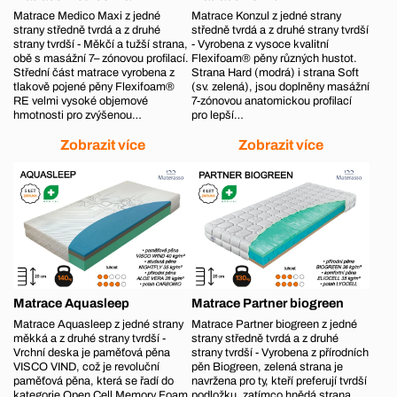
Matrace Medico Maxi z jedné
Matrace Konzul z jedné strany
strany středně tvrdá a z druhé
středně tvrdá a z druhé strany tvrdší
strany tvrdší - Měkčí a tužší strana,
- Vyrobena z vysoce kvalitní
obě s masážní 7– zónovou profilací.
Flexifoam® pěny různých hustot.
Střední část matrace vyrobena z
Strana Hard (modrá) i strana Soft
tlakově pojené pěny Flexifoam®
(sv. zelená), jsou doplněny masážní
RE velmi vysoké objemové
7-zónovou anatomickou profilací
hmotnosti pro zvýšenou…
pro lepší…
Zobrazit více
Zobrazit více
Matrace Aquasleep
Matrace Partner biogreen
Matrace Aquasleep z jedné strany
Matrace Partner biogreen z jedné
měkká a z druhé strany tvrdší -
strany středně tvrdá a z druhé
Vrchní deska je paměťová pěna
strany tvrdší - Vyrobena z přírodních
VISCO VIND, což je revoluční
pěn Biogreen, zelená strana je
paměťová pěna, která se řadí do
navržena pro ty, kteří preferují tvrdší
kategorie Open Cell Memory Foam.
podložku, zatímco hnědá strana