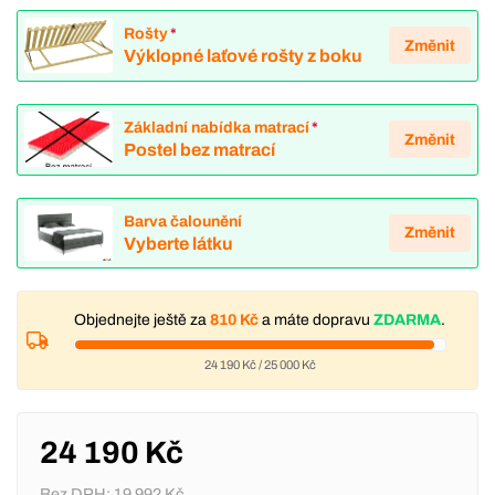
Rošty
*
Změnit
Výklopné laťové rošty z boku
Základní nabídka matrací
*
Změnit
Postel bez matrací
Barva čalounění
Změnit
Vyberte látku
Objednejte ještě za
810 Kč
a máte dopravu
ZDARMA
.
24 190 Kč
/
25 000 Kč
24 190 Kč
Bez DPH:
19 992 Kč