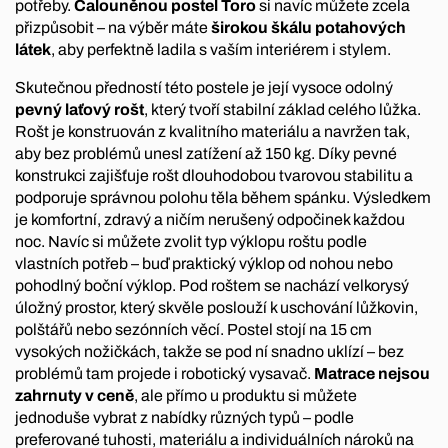
potřeby.
Čalouněnou postel
Toro
si navíc můžete zcela
přizpůsobit – na výběr máte
širokou škálu potahových
látek
, aby perfektně ladila s vaším interiérem i stylem.
Skutečnou předností této postele je její vysoce odolný
pevný laťový rošt
, který tvoří stabilní základ celého lůžka.
Rošt je konstruován z kvalitního materiálu a navržen tak,
aby bez problémů unesl zatížení až 150 kg. Díky pevné
konstrukci zajišťuje rošt dlouhodobou tvarovou stabilitu a
podporuje správnou polohu těla během spánku. Výsledkem
je komfortní, zdravý a ničím nerušený odpočinek každou
noc. Navíc si můžete zvolit typ výklopu roštu podle
vlastních potřeb – buď praktický výklop od nohou nebo
pohodlný boční výklop. Pod roštem se nachází velkorysý
úložný prostor, který skvěle poslouží k uschování lůžkovin,
polštářů nebo sezónních věcí. Postel stojí na 15 cm
vysokých nožičkách, takže se pod ní snadno uklízí – bez
problémů tam projede i robotický vysavač.
Matrace nejsou
zahrnuty v ceně
, ale přímo u produktu si můžete
jednoduše vybrat z nabídky různých typů – podle
preferované tuhosti, materiálu a individuálních nároků na