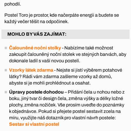
pohodlí.
Postel Toro je prostor, kde načerpáte energii a budete se
každý večer těšit na odpočinek.
MOHLO BY VÁS ZAJÍMAT:
Čalouněné noční stolky
- Nabízíme také možnost
zakoupit čalouněný noční stolek ve stejných barvách, aby
dokonale ladil s vaší novou postelí.
Vzorky látek zdarma
- Nejste si jistí výběrem potahové
látky? Rádi vám zdarma zašleme vzorky až domů,
abyste si je mohli prohlédnout a osahat.
Úpravy postele dohodou
– Přidání čela u nohou nebo z
boku, jiný tvar či design čela, změna výšky a délky ložné
plochy, změna nožiček. Vše prosím uveďte do poznámky
k objednávce. Pokud si přejete postel sestavit zcela na
míru, využijte náš dotazník pro vlastní návrh postele:
Sestav si vlastní postel