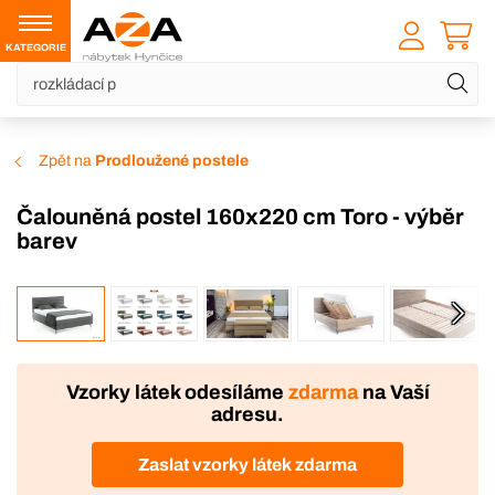
KATEGORIE
Zpět na
Prodloužené postele
Čalouněná postel 160x220 cm Toro - výběr
barev
VÝROBA
Vzorky látek odesíláme
zdarma
na Vaší
adresu.
Zaslat vzorky látek zdarma