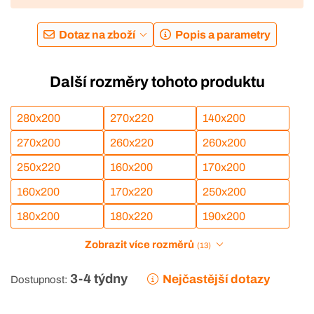
Dotaz na zboží
Popis a parametry
Další rozměry tohoto produktu
280x200
270x220
140x200
270x200
260x220
260x200
250x220
160x200
170x200
160x200
170x220
250x200
180x200
180x220
190x200
Zobrazit více rozměrů
(13)
3-4 týdny
Nejčastější dotazy
Dostupnost: