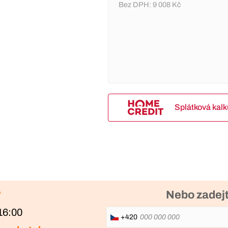
Bez DPH:
9 008 Kč
Splátková kal
?
Nebo zadejt
16:00
+420