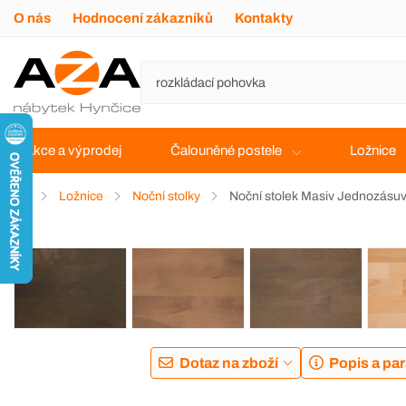
O nás
Hodnocení zákazníků
Kontakty
Akce a výprodej
Čalouněné postele
Ložnice
Ložnice
Noční stolky
Noční stolek Masiv Jednozásu
Dotaz na zboží
Popis a pa