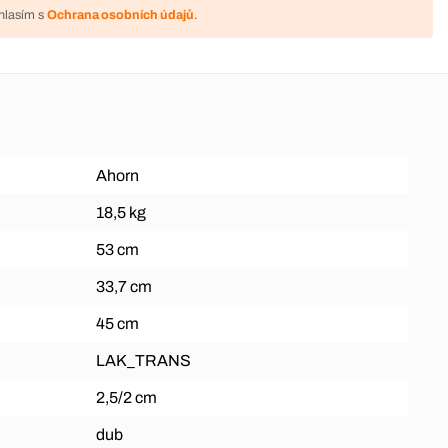
hlasím s
Ochrana osobních údajů
.
Ahorn
18,5 kg
53 cm
33,7 cm
45 cm
LAK_TRANS
2,5/2 cm
dub