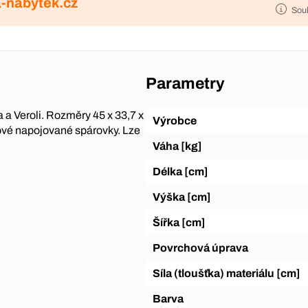
-nabytek.cz
Sou
Parametry
 a Veroli. Rozměry 45 x 33,7 x
Výrobce
kové napojované spárovky. Lze
Váha [kg]
Délka [cm]
Výška [cm]
Šířka [cm]
Povrchová úprava
Síla (tloušťka) materiálu [cm]
Barva