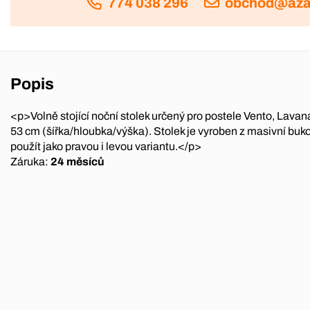
774 038 296
obchod@aza
Popis
<p>Volně stojící noční stolek určený pro postele Vento, Lavana
53 cm (šířka/hloubka/výška). Stolek je vyroben z masivní bu
použít jako pravou i levou variantu.</p>
Záruka:
24 měsíců