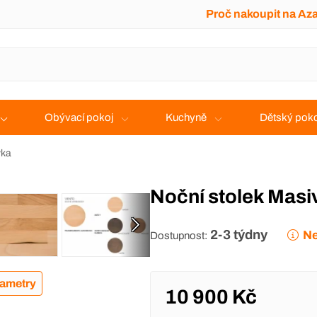
Proč nakoupit na Az
Obývací pokoj
Kuchyně
Dětský poko
vka
Noční stolek Mas
2-3 týdny
Ne
Dostupnost:
rametry
10 900 Kč