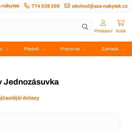
a nábytek
774 038 296
obchod@aza-nabytek.cz
Přihlášení
Košík
j
Předsíň
Pracovna
Zahrada
iv Jednozásuvka
jčastější dotazy