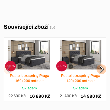
Související zboží
(5)
-26 %
-30 %
Postel boxspring Praga
Postel boxspring Praga
160x200 antracit
140x200 antracit
Skladem
Skladem
22 690 Kč
16 890 Kč
21 490 Kč
14 990 Kč