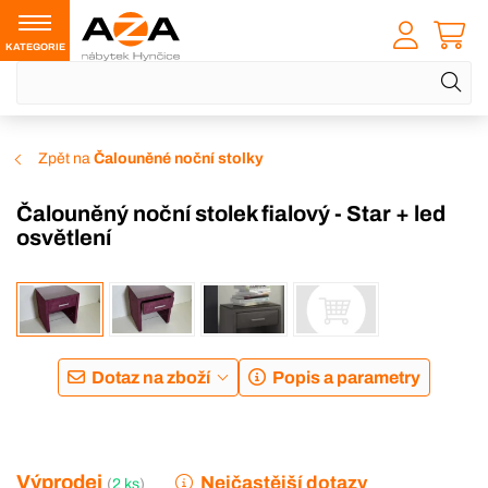
KATEGORIE
Zpět na
Čalouněné noční stolky
Čalouněný noční stolek fialový - Star + led
osvětlení
-24 %
Dotaz na zboží
Popis a parametry
Výprodej
Nejčastější dotazy
(
2 ks
)