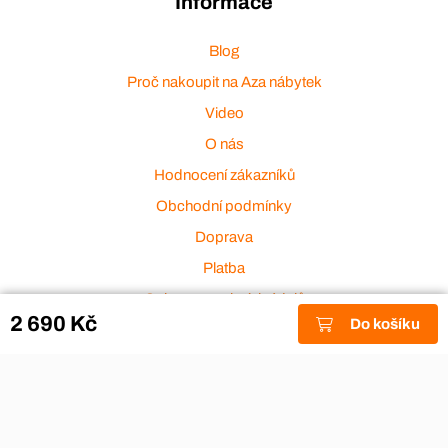
Informace
Blog
Proč nakoupit na Aza nábytek
Video
O nás
Hodnocení zákazníků
Obchodní podmínky
Doprava
Platba
Ochrana osobních údajů
2 690 Kč
Do košíku
Zakázková výroba
Zákaznický servis
Akce a výprodej
Dárkové poukazy