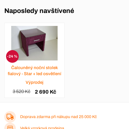
Naposledy navštívené
-24 %
Čalouněný noční stolek
fialový - Star + led osvětlení
Výprodej
3 520 Kč
2 690 Kč
Doprava zdarma při nákupu nad
25 000 Kč
Velká vzorková prodejna