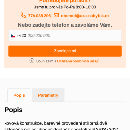
Potřebujete poradit?
Jsme tu pro vás Po-Pá 8:00-16:00
774 038 296
obchod@aza-nabytek.cz
Nebo zadejte telefon a zavoláme Vám.
+420
Zavolejte mi
Souhlasím s
Ochrana osobních údajů
.
Popis
Parametry
Popis
kovová konstrukce, barevné provedení stříbrná dvě
skleněné police vhodný doplněk k postelím PARIS (3021,